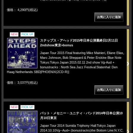
価格： 4,290円(税込)
NEW
PICK UP
ステップス・アヘッド2015年日本公演最終日2月11日
2ndshow東京+bonus
Japan Tour 2015 Final featuring Mike Mainieri, Eliane Elias,
Marc Johnson, Bob Sheppard & Peter Erskine Blue Note
Tokyo:Tokyo Japan 2015.02.11 2nd show Vg-Aud +
bonustracks : North Sea Jazz Festival:Statenhal: Den
Haag Netherlands SBD[PHOENIX(2CD-R)]
価格： 3,037円(税込)
NEW
PICK UP
パット・メセニー・ユニティ・バンド2014年日本公演10
月10日東京
Japan Tour 2014 Sumida Triphony Hall:Tokyo Japan
2014.10.10Vg--Aud+ (bonustracks)the Bottom Line:N.Y.C.