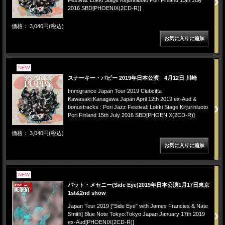
2016 SBD[PHOENIX(2CD-R)]
価格： 3,040円(税込)
NEW
スナーキー・パピー 2019年日本公演 4月12日 川崎
Immigrance Japan Tour 2019 Clubcitta
Kawasaki:Kanagawa Japan April 12th 2019 ex-Aud &
bonustracks : Pori Jazz Festival: Lokki Stage Kirjurinluoto
Pori Finland 15th July 2016 SBD[PHOENIX(2CD-R)]
価格： 3,040円(税込)
NEW
パット・メセニー(Side Eye)2019年日本公演1月17日東京
1st&2nd show
Japan Tour 2019 ["Side Eye" with James Francies & Nate
Smith] Blue Note Tokyo:Tokyo Japan January 17th 2019
ex-Aud[PHOENIX(2CD-R)]