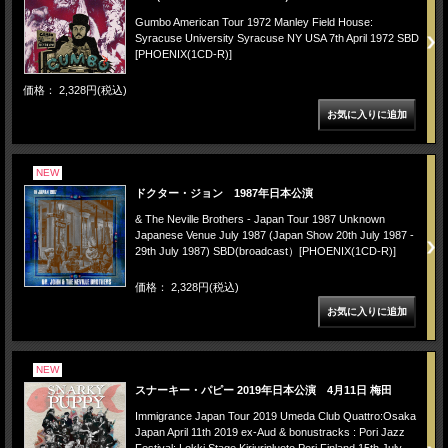
Gumbo American Tour 1972 Manley Field House:
Syracuse University Syracuse NY USA 7th April 1972 SBD
[PHOENIX(1CD-R)]
価格： 2,328円(税込)
NEW
ドクター・ジョン 1987年日本公演
& The Neville Brothers - Japan Tour 1987 Unknown
Japanese Venue July 1987 (Japan Show 20th July 1987 -
29th July 1987) SBD(broadcast）[PHOENIX(1CD-R)]
価格： 2,328円(税込)
NEW
スナーキー・パピー 2019年日本公演 4月11日 梅田
Immigrance Japan Tour 2019 Umeda Club Quattro:Osaka
Japan April 11th 2019 ex-Aud & bonustracks : Pori Jazz
Festival: Lokki Stage Kirjurinluoto Pori Finland 15th July