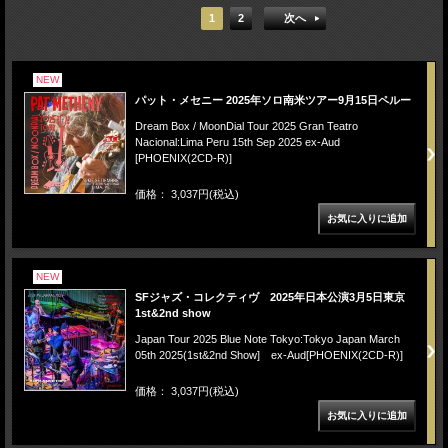
1
2
次へ
NEW
パット・メセニー 2025年ソロ南米ツアー9月15日ペルー
Dream Box / MoonDial Tour 2025 Gran Teatro
Nacional:Lima Peru 15th Sep 2025 ex-Aud
[PHOENIX(2CD-R)]
価格： 3,037円(税込)
NEW
SFジャズ・コレクティヴ 2025年日本公演3月5日東京
1st&2nd show
Japan Tour 2025 Blue Note Tokyo:Tokyo Japan March
05th 2025(1st&2nd Show] ex-Aud[PHOENIX(2CD-R)]
価格： 3,037円(税込)