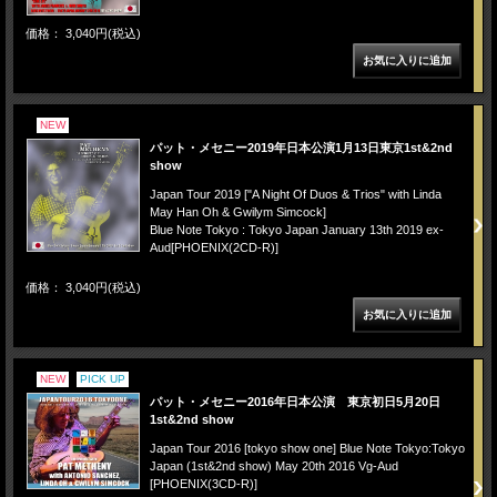
価格： 3,040円(税込)
NEW
パット・メセニー2019年日本公演1月13日東京1st&2nd
show
Japan Tour 2019 ["A Night Of Duos & Trios" with Linda
May Han Oh & Gwilym Simcock]
Blue Note Tokyo : Tokyo Japan January 13th 2019 ex-
Aud[PHOENIX(2CD-R)]
価格： 3,040円(税込)
NEW
PICK UP
パット・メセニー2016年日本公演 東京初日5月20日
1st&2nd show
Japan Tour 2016 [tokyo show one] Blue Note Tokyo:Tokyo
Japan (1st&2nd show) May 20th 2016 Vg-Aud
[PHOENIX(3CD-R)]