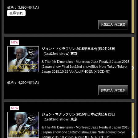
価格： 3,990円(税込)
在庫切れ
NEW
ジョン・マクラフリン 2015年日本公演10月25日
（1st&2nd show) 東京
& The 4th Dimension - Montreux Jazz Festival Japan 2015
[Japan show Final 1st&2nd show]Blue Note Tokyo:Tokyo
Japan 2015.10.25 Vg-Aud[PHOENIX(3CD-R)]
価格： 4,290円(税込)
NEW
ジョン・マクラフリン 2015年日本公演10月23日
（1st&2nd show) 東京
& The 4th Dimension - Montreux Jazz Festival Japan 2015
[Japan show one 1st&2nd show]Blue Note Tokyo:Tokyo
Japan 2015.10.23 Vg-Aud[PHOENIX(3CD-R)]