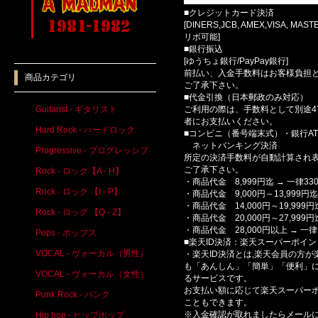
■クレジットカード決済
[DINERS,JCB, AMEX,VISA, MAS
リボ可能]
■銀行振込
[ゆうちょ銀行/PayPay銀行]
前払い、入金手数料はお客様負担
商品カテゴリ
ご了承下さい。
■代金引換（日本郵政のみ対応）
Guitarist - ギタリスト
ご利用の際は、手数料として別途4
者にお支払いください。
Hard Rock - ハードロック
■コンビニ（番号端末式）・銀行AT
ネットバンキング決済
Progressive - プログレッシブ
所定の決済手数料が自動計算され
ご了承下さい。
Rock - ロック【A - H】
・商品代金 8,999円迄 → 一律33
Rock - ロック 【I - P】
・商品代金 9,000円～13,999円迄 
・商品代金 14,000円～19,999円迄
Rock - ロック 【Q - Z】
・商品代金 20,000円～27,999円迄
・商品代金 28,000円以上 → 一律1
Pops - ポップス
■楽天ID決済：楽天スーパーポイ
VOCAL - ヴォーカル（男性）
・楽天ID決済とは,楽天会員の方
も「あんしん」「簡単」「便利」に
VOCAL - ヴォーカル（女性）
るサービスです。
お支払い額に応じて楽天スーパーポ
Punk Rock - パンク
こともできます。
※入金確認が取れましたらメール
Hip hop - ヒップホップ