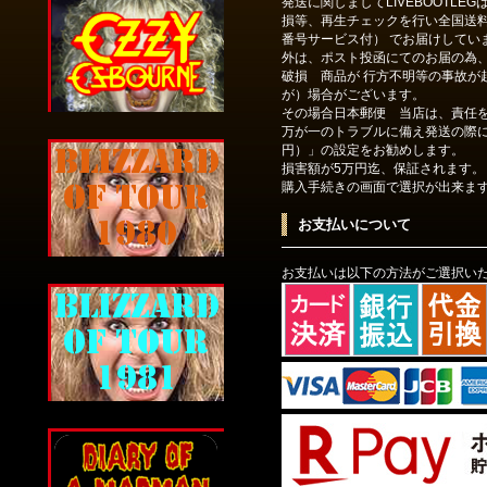
発送に関しましてLIVEBOOTLE
損等、再生チェックを行い全国送
番号サービス付） でお届けしてい
外は、ポスト投函にてのお届の為
破損 商品が 行方不明等の事故が
が）場合がございます。
その場合日本郵便 当店は、責任
万が一のトラブルに備え発送の際に
円）」の設定をお勧めします。
損害額が5万円迄、保証されます。
購入手続きの画面で選択が出来ま
お支払いについて
お支払いは以下の方法がご選択い