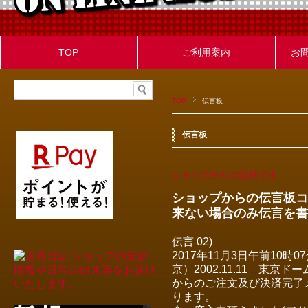
TOP
ご利用案内
お
TOP
伝言板
伝言板
ショップからの連絡です
ショップからの伝言板コ
来ない場合のみ伝言を書
伝言 02)
2017年11月3日午前10時0
京）2002.11.11 東
からのご注文及び決済完了
ります。