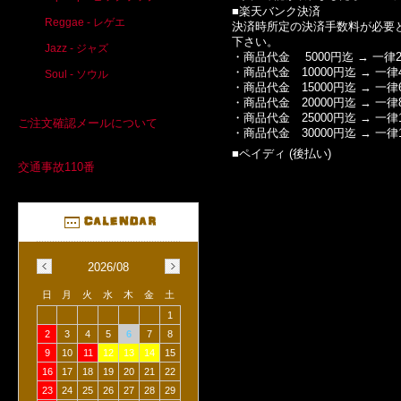
■楽天バンク決済
Reggae - レゲエ
決済時所定の決済手数料が必要
下さい。
Jazz - ジャズ
・商品代金 5000円迄 → 一律2
・商品代金 10000円迄 → 一律
Soul - ソウル
・商品代金 15000円迄 → 一律
・商品代金 20000円迄 → 一律
・商品代金 25000円迄 → 一律1
ご注文確認メールについて
・商品代金 30000円迄 → 一律1
■ペイディ (後払い)
交通事故110番
2026/08
日
月
火
水
木
金
土
1
2
3
4
5
6
7
8
9
10
11
12
13
14
15
16
17
18
19
20
21
22
23
24
25
26
27
28
29