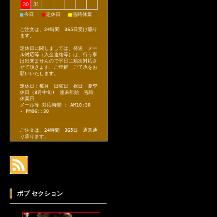
30
31
■
■
■
今日
定休日
臨時休業
ご注文は、24時間 365日受け賜り
ます。
定休日に関しましては、発送 メー
ル対応等（入金連絡等）は、行う事
は出来ませんので平日に順次対応さ
せて頂きます、ご理解 ご了承をお
願いいたします。
定休日：毎月 日曜日 祝日 夏季
休日（8月中旬) 連末年始 臨時
休業日
メール等 対応時間 : AM10:30
- PM06::30
ご注文は、24時間 365日 通常通
り承ります。
ボブ セクション