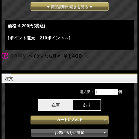
02.Bloody Mary 03.Abracadabra 04.Judas 05.Aura 06.Scheiβe 07.Garden Of Eden
▼ 商品説明の続きを見る ▼
08.Poker Face
-[Act II: And She Fell Into A Gothic Dream]-
09.Perfect Celebrity 10.Disease 11.Paparazzi 12.LoveGame 13.Alejandro 14.The
価格:
4,200円
(税込)
Beast
[ポイント還元 210ポイント～]
-[Act III: The Beautiful Nightmare That Knows Her Name]-
15.Killah 16.Zombieboy 17.The Dead Dance 18.LoveDrug 19.Applause 20.Just
Dance
￥1,400
ペイディなら月々
-[ACT IV : Every Chessboard Has Two Queens]-
21.Shadow Of A Man 22.Kill For Love 23.Summerboy 24.Born This Way 25.Million
Reasons 26.Shallow 27.Die With A Smile 28.Come To Mama 29.Marry The Night
30.Vanish Into You
注文
-[Finale : Eternal Aria Of The Monster Heart]-
31.Bad Romance 32.Encore Break 33.How Bad Do U Want Me 34.Boys Boys Boys
購入数：
個
Lady GaGa - The MAYHEM Ball Japan Tour 2026 1月29日日本公演5回目Tokyo
在庫
あり
Dome:Tokyo Japanでのステージを3Cam Multi Audshotにて収録したBlu-ray&DVD
となります。 [SPECIAL 3CAM MULTI EDIT AUDSHOT Blu-ray & DVD 2DISC
VERSION] (Menu Chapter NTSC region02仕様 画像クオリティはキャプチャーサ
ンプルをご覧ください）