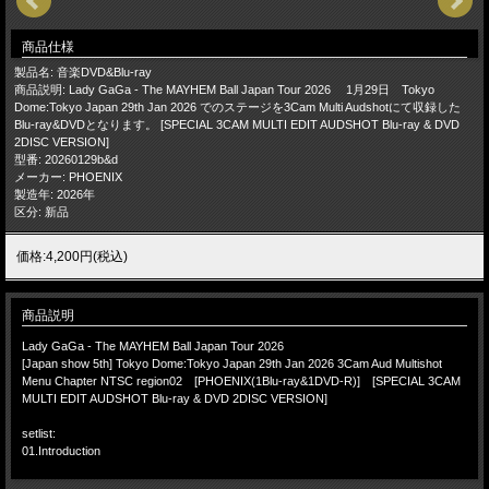
商品仕様
製品名: 音楽DVD&Blu-ray
商品説明: Lady GaGa - The MAYHEM Ball Japan Tour 2026 1月29日 Tokyo
Dome:Tokyo Japan 29th Jan 2026 でのステージを3Cam Multi Audshotにて収録した
Blu-ray&DVDとなります。 [SPECIAL 3CAM MULTI EDIT AUDSHOT Blu-ray & DVD
2DISC VERSION]
型番: 20260129b&d
メーカー: PHOENIX
製造年: 2026年
区分: 新品
価格:4,200円(税込)
商品説明
Lady GaGa - The MAYHEM Ball Japan Tour 2026
[Japan show 5th] Tokyo Dome:Tokyo Japan 29th Jan 2026 3Cam Aud Multishot
Menu Chapter NTSC region02 [PHOENIX(1Blu-ray&1DVD-R)] [SPECIAL 3CAM
MULTI EDIT AUDSHOT Blu-ray & DVD 2DISC VERSION]
setlist:
01.Introduction
-[ACT I : Of Velvet And Vice]-