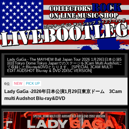
Lady GaGa - The MAYHEM Ball Japan Tour 2026 1月29日日本公演5
回目Tokyo Dome:Tokyo Japanでのステージを3Cam Multi Audshotに
て収録したBlu-ray&DVDとなります。 [SPECIAL 3CAM MULTI
EDIT AUDSHOT Blu-ray & DVD 2DISC VERSION]
NEW
PICK UP
6位
Lady GaGa -2026年日本公演1月29日東京ドーム 3Cam
multi Audshot Blu-ray&DVD