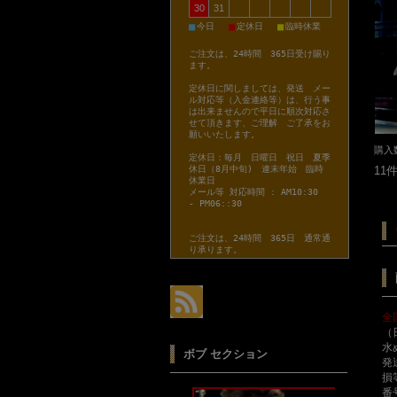
30
31
■
■
■
今日
定休日
臨時休業
ご注文は、24時間 365日受け賜り
ます。
定休日に関しましては、発送 メー
ル対応等（入金連絡等）は、行う事
は出来ませんので平日に順次対応さ
せて頂きます、ご理解 ご了承をお
願いいたします。
購入
定休日：毎月 日曜日 祝日 夏季
11
休日（8月中旬) 連末年始 臨時
休業日
メール等 対応時間 : AM10:30
- PM06::30
ご注文は、24時間 365日 通常通
り承ります。
全
（
水
ボブ セクション
発
損
番