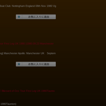
]Boat Club: Nottingham England 08th Nov 1980 Vg
irst Leg UK 1980 )1980.09.23 Manchester
eg] Manchester Apollo: Manchester UK Septem
 of Ozz Tour First Leg UK 1980Taunto
1980Taunton)