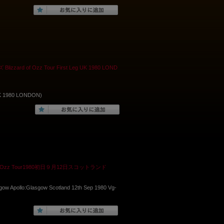
d of Ozz Tour First Leg UK 1980 LOND
K 1980 LONDON)
 Ozz Tour1980初日９月12日スコットランド
sgow Apollo:Glasgow Scotland 12th Sep 1980 Vg-