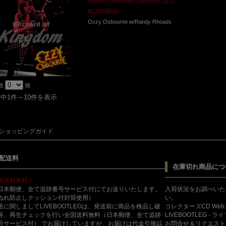
msford Chelmsford Odeon 80.10.22
¥2,305
(税込)
Ozzy Osbourne w/Randy Rhoads
数
個
件中1件～10件を表示
ショッピングガイド
配送料
在庫切れ商品につ
国送料無料！
日本郵便、全て追跡番号サービス付にてお送りいたします。
入荷状況をお調べいた
ぬれ防止しクッション付封筒使用）
い。
送に関しましてLIVEBOOTLEGは、発送前に商品を検品し破
コレクターズCD We
等、再生チェックを行い全国送料無料（日本郵便、全て追跡
LIVEBOOTLEG - 
号サービス付） でお届けしていますが、お届けは代金引換以
お問合せ＆リクエスト