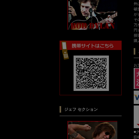
外
破
が
そ
万
円
損
購
お
ジェフ セクション
■
[D