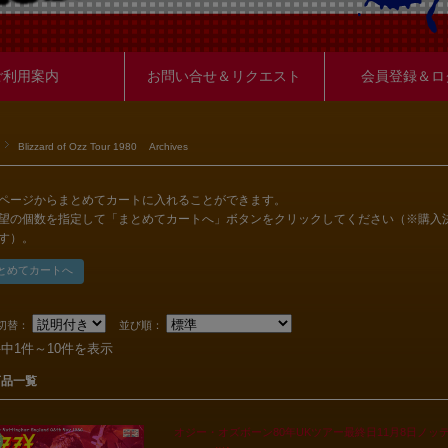
ご利用案内
お問い合せ＆リクエスト
会員登録＆ロ
Blizzard of Ozz Tour 1980 Archives
ページからまとめてカートに入れることができます。
望の個数を指定して「まとめてカートへ」ボタンをクリックしてください（※購入
す）。
切替：
並び順：
件中1件～10件を表示
商品一覧
オジー・オズボーン80年UKツアー最終日11月8日ノッ