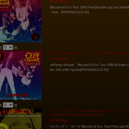
¥2,280
(税込)
Blizzard of Ozz Tour 1980 Final [Europe Leg Last show
--Aud [PHOENIX(1CD-R)]
数
個
Ozzy Osbourne(ｗ/ランディ・ローズ Blizzard of Ozz Tour F
¥2,305
(税込)
w/Randy Rhoads Blizzard of Ozz Tour 1980 [Europe L
ber 23th 1980 Vg-Aud[PHOENIX(1CD-R)]
数
個
コレクターズCD Ozzy Osbourne(ｗ/ランディ・ローズ Blizzard
n)1980.10.10 Taunton Odeon Taunton
¥2,305
(税込)
(ｗ/ランディ・ローズ Blizzard of Ozz Tour First Leg UK 