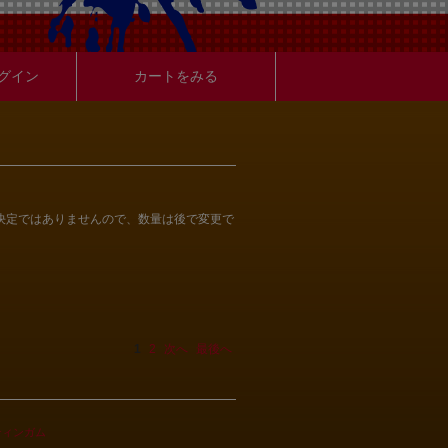
グイン
カートをみる
決定ではありませんので、数量は後で変更で
1
2
次へ
最後へ
ティンガム