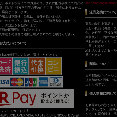
は、ポスト投函にてのお届の為、まれに配送事故にて商品の
shopmaster@livebootl
損 商品が 行方不明等の事故が起こる（滅多にありません
）場合がございます。
返品交換について
の場合日本郵便 当店は、責任を負いません。
が一のトラブルに備え発送の際に「簡易書留（有料320
商品の特性上返品は、
）」の設定をお勧めします。
但し不良品（再生不良
害額が5万円迄、保証されます。
包・送料等）正常な同
入手続きの画面で選択が出来ますのでご検討ください。
到着後7日以内に連絡
それを過ぎますと、ご
お支払いについて
了承ください。
恐れ入りますがセール
支払いは以下の方法がご選択いただけます。
承ください。
配送について
日本郵便ゆうメールに
損害額が5万円迄、保
定も可能です。
個人情報に関して
お客様からお預かりし
ドレスなど)を、 裁
クレジットカード決済
があった場合以外、第
INERS,JCB, AMEX,VISA, MASTER, UFJ, NICOS, DC分割