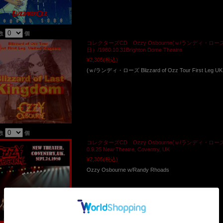
数
個
コレクターズCD Ozzy Osbourne(ｗ/ランディ・ローズ Blizzar
日）/1980.10.31Brighton Dome Theatre
¥2,305
(税込)
(ｗ/ランディ・ローズ Blizzard of Ozz Tour First Leg 
数
個
コレクターズCD Ozzy Osbourne(ｗ/ランディ・ローズ Blizzar
0.9.25 New Theatre, Coventry, UK
¥2,305
(税込)
Ozzy Osbourne w/Randy Rhoads