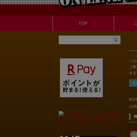
TOP
TOP
この
ご希
きま
表示
11