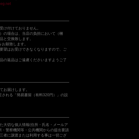
eg.net
受け付けておりません。
）の場合は、当店の負担において（梱
品と交換致します。
をお願致します。
要望はお受けできなくなりますので、ご
品の返品はご遠慮くださいますようご了
てお届けします。
証される「簡易書留（有料320円）」の設
た大切な個人情報(住所・氏名・メールア
判所・警察機関等・公共機関からの提出要請
三者に譲渡または利用する事は一切ござ