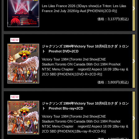
Les Lilas France 2026 (3Days show)Le Triton: Les Lilas
France 2nd July 2026Vg-Aud [PHOENIX(2CD-R)]
価格：3,137円(税込)
NEW
ジャクソンズ 1984年Victory Tour 10月6日カナダ トロン
ト Proshot DVD+2CD
Victory Tour 1984 [Toronto 2nd Show]CNE
Stadium:Toronto ON Canada 06th Oct 1984 Proshot
NTSC Menu Chapter region02 Aspect 16:09 1Blu-ray &
2CD SBD [PHOENIX(1DVD-R+2CD-R)]
価格：3,800円(税込)
NEW
ジャクソンズ 1984年Victory Tour 10月6日カナダ トロン
ト Proshot Blu-ray+2CD
Victory Tour 1984 [Toronto 2nd Show]CNE
Stadium:Toronto ON Canada 06th Oct 1984 Proshot
NTSC Menu Chapter region02 Aspect 16:09 1Blu-ray &
2CD SBD [PHOENIX(1Blu-ray-R+2CD-R)]