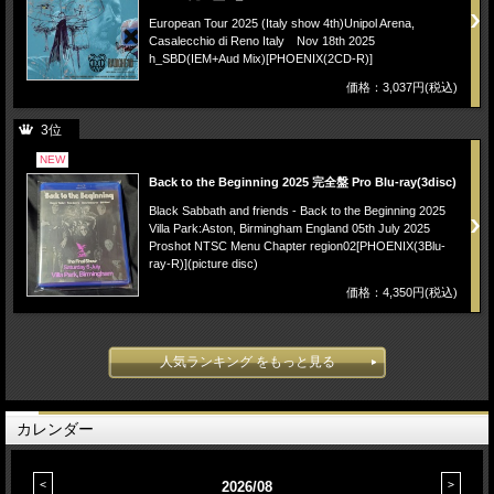
European Tour 2025 (Italy show 4th)Unipol Arena,
Casalecchio di Reno Italy Nov 18th 2025
h_SBD(IEM+Aud Mix)[PHOENIX(2CD-R)]
価格：3,037円(税込)
3位
NEW
Back to the Beginning 2025 完全盤 Pro Blu-ray(3disc)
Black Sabbath and friends - Back to the Beginning 2025
Villa Park:Aston, Birmingham England 05th July 2025
Proshot NTSC Menu Chapter region02[PHOENIX(3Blu-
ray-R)](picture disc)
価格：4,350円(税込)
人気ランキング をもっと見る
カレンダー
2026/08