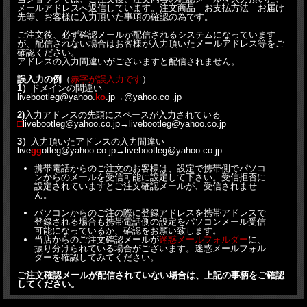
メールアドレスへ返信しています。注文商品 お支払方法 お届け
先等、お客様に入力頂いた事項の確認の為です。
ご注文後、必ず確認メールが配信されるシステムになっています
が、配信されない場合はお客様が入力頂いたメールアドレス等をご
確認ください。
アドレスの入力間違いがございますと配信されません。
誤入力の例
（
赤字が誤入力です
）
1）
ドメインの間違い
livebootleg@yahoo.
ko
.jp→@yahoo.co
.jp
2)
入力アドレスの先頭にスペースが入力されている
□
livebootleg@yahoo.co
.jp→
livebootleg@yahoo.co
.jp
3）
入力頂いたアドレスの入力間違い
live
gg
otleg@yahoo.co
.jp→
livebootleg@yahoo.co
.jp
携帯電話からのご注文のお客様は、設定で携帯側でパソコ
ンからのメールを受信可能に設定して下さい。
受信拒否に
設定されていますとご注文確認メールが、受信されませ
ん。
パソコンからのご注の際に登録アドレスを携帯アドレスで
登録される場合も携帯電話側の設定をパソコンメール受信
可能になっているか、確認をお願い致します。
当店からのご注文確認メールが
迷惑メールフォルダー
に、
振り分けられている場合がございます。迷惑メールフォル
ダーを確認してみてください。
ご注文確認メールが配信されていない場合は、上記の事柄をご確認
してください。