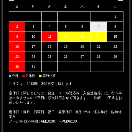
日
月
火
水
木
金
土
1
2
3
4
5
6
7
8
9
10
11
12
13
14
15
16
17
18
19
20
21
22
23
24
25
26
27
28
29
30
31
■
■
■
臨時休業
今日
定休日
ご注文は、24時間 365日受け賜ります。
定休日に関しましては、発送 メール対応等（入金連絡等）は、行う事
は出来ませんので平日に順次対応させて頂きます、ご理解 ご了承をお
願いいたします。
定休日：毎月 日曜日 祝日 夏季休日（8月中旬) 連末年始 臨時休
業日
メール等 対応時間 : AM10:30 - PM06::30