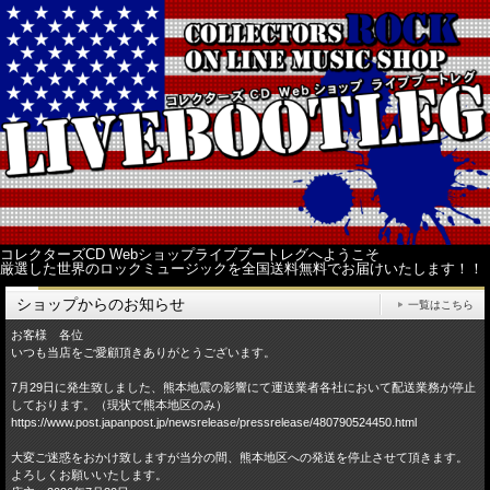
コレクターズCD Webショップライブブートレグへようこそ
厳選した世界のロックミュージックを全国送料無料でお届けいたします！！
ショップからのお知らせ
一覧はこちら
お客様 各位
いつも当店をご愛顧頂きありがとうございます。
7月29日に発生致しました、熊本地震の影響にて運送業者各社において配送業務が停止
しております。（現状で熊本地区のみ）
https://www.post.japanpost.jp/newsrelease/pressrelease/480790524450.html
大変ご迷惑をおかけ致しますが当分の間、熊本地区への発送を停止させて頂きます。
よろしくお願いいたします。