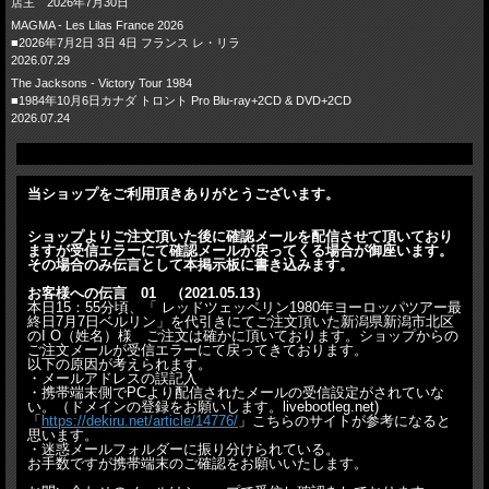
店主 2026年7月30日
MAGMA - Les Lilas France 2026
■2026年7月2日 3日 4日 フランス レ・リラ
2026.07.29
The Jacksons - Victory Tour 1984
■1984年10月6日カナダ トロント Pro Blu-ray+2CD & DVD+2CD
2026.07.24
当ショップをご利用頂きありがとうございます。
ショップよりご注文頂いた後に確認メールを配信させて頂いており
ますが受信エラーにて確認メールが戻ってくる場合が御座います。
その場合のみ伝言として本掲示板に書き込みます。
お客様への伝言 01 （2021.05.13）
本日15：55分頃、「 レッドツェッペリン1980年ヨーロッパツアー最
終日7月7日ベルリン」を代引きにてご注文頂いた新潟県新潟市北区
のI O（姓名）様 ご注文は確かに頂いております。ショップからの
ご注文メールが受信エラーにて戻ってきております。
以下の原因が考えられます。
・メールアドレスの誤記入
・携帯端末側でPCより配信されたメールの受信設定がされていな
い。（ドメインの登録をお願いします。livebootleg.net)
「
https://dekiru.net/article/14776/
」こちらのサイトが参考になると
思います。
・迷惑メールフォルダーに振り分けられている。
お手数ですが携帯端末のご確認をお願いいたします。