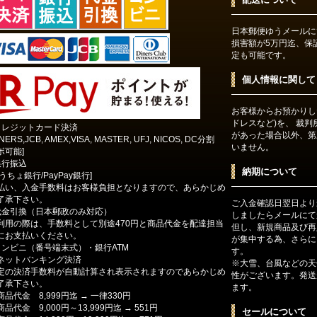
日本郵便ゆうメールに
損害額が5万円迄、保
定も可能です。
個人情報に関して
お客様からお預かりし
ドレスなど)を、 裁
クレジットカード決済
があった場合以外、第
INERS,JCB, AMEX,VISA, MASTER, UFJ, NICOS, DC分割
いません。
ボ可能]
銀行振込
納期について
ゆうちょ銀行/PayPay銀行]
払い、入金手数料はお客様負担となりますので、あらかじめ
了承下さい。
ご入金確認日翌日より
代金引換（日本郵政のみ対応）
しましたらメールにて
利用の際は、手数料として別途470円と商品代金を配達担当
但し、新規商品及び再
にお支払いください。
が集中する為、さらに
コンビニ（番号端末式）・銀行ATM
す。
ットバンキング決済
※大雪、台風などの天
定の決済手数料が自動計算され表示されますのであらかじめ
性がございます。発送
了承下さい。
ます。
商品代金 8,999円迄 → 一律330円
商品代金 9,000円～13,999円迄 → 551円
セールについて