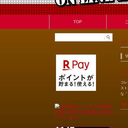
TOP
TOP
リ
コレ
スト
な「
リ