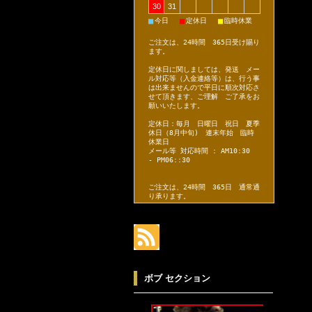
30
31
■
■
■
今日
定休日
臨時休業
ご注文は、24時間 365日受け賜り
ます。
定休日に関しましては、発送 メー
ル対応等（入金連絡等）は、行う事
は出来ませんので平日に順次対応さ
せて頂きます、ご理解 ご了承をお
願いいたします。
定休日：毎月 日曜日 祝日 夏季
休日（8月中旬) 連末年始 臨時
休業日
メール等 対応時間 : AM10:30
- PM06::30
ご注文は、24時間 365日 通常通
り承ります。
ボブ セクション