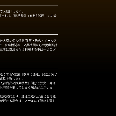
てお届けします。
証される「簡易書留（有料320円）」の設
た大切な個人情報(住所・氏名・メールア
判所・警察機関等・公共機関からの提出要請
三者に譲渡または利用する事は一切ござ
遅くても5営業日以内に発送、発送か完了
連絡を致します。
入荷商品の陳列後数日間はご注文・発送
お時間を要してしまう場合がございま
候状況により、運送に遅れが生じる可能
が遅れる場合は、メールにて連絡を致し