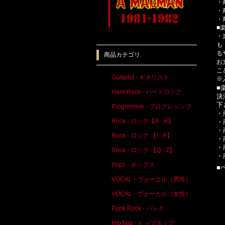
・
・
・
■
・
も
る
商品カテゴリ
お
こ
Guitarist - ギタリスト
※
■
Hard Rock - ハードロック
決
下
Progressive - プログレッシブ
・
Rock - ロック【A - H】
・
・
Rock - ロック 【I - P】
・
・
Rock - ロック 【Q - Z】
・
Pops - ポップス
■
VOCAL - ヴォーカル（男性）
VOCAL - ヴォーカル（女性）
Punk Rock - パンク
Hip hop - ヒップホップ