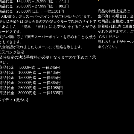
商品代金 14,000円～19,999円迄 → 771円
商品代金 20,000円～27,999円迄 → 991円
商品の特性上返品は、
商品代金 28,000円以上 → 一律1,101円
生不良）の場合は、当
楽天ID決済：楽天スーパーポイントがご利用いただけます。
な同品と交換致します
楽天ID決済とは,楽天会員の方が楽天グループ以外のサイトで
到着後7日以内に連絡
「あんしん」「簡単」「便利」に,お支払いをすることができ
それを過ぎますと、ご
サービスです。
了承ください
支払い額に応じて楽天スーパーポイントを貯めることも,使う
恐れ入りますがセール
ともできます。
承ください。
入金確認が取れましたらメールにて連絡を致します。
楽天バンク決済
済時所定の決済手数料が必要となりますので予めご了承
さい。
商品代金 5000円迄 → 一律245円
商品代金 10000円迄 → 一律435円
商品代金 15000円迄 → 一律645円
商品代金 20000円迄 → 一律865円
商品代金 25000円迄 → 一律1085円
商品代金 30000円迄 → 一律1305円
ペイディ (後払い)