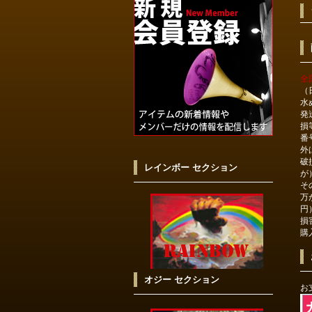
全
（
水
発
損
番
外
破
レインボー セクション
が
そ
万
円
損
購
オジー セクション
お