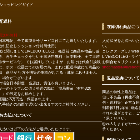
ショッピングガイド
配送料
在庫切れ商品につ
国送料無料！
日本郵便、全て追跡番号サービス付にてお送りいたします。
入荷状況をお調べいた
ぬれ防止しクッション付封筒使用）
い。
送に関しましてLIVEBOOTLEGは、発送前に商品を検品し破
コレクターズCD We
等、再生チェックを行い全国送料無料（日本郵便、全て追跡
LIVEBOOTLEG - 
号サービス付） でお届けしていますが、お届けは代金引換以
お問合せ＆リクエスト
は、ポスト投函にてのお届の為、まれに配送事故にて商品の
shopmaster@livebootl
損 商品が 行方不明等の事故が起こる（滅多にありません
）場合がございます。
返品交換について
の場合日本郵便 当店は、責任を負いません。
が一のトラブルに備え発送の際に「簡易書留（有料320
商品の特性上返品は、
）」の設定をお勧めします。
但し不良品（再生不良
害額が5万円迄、保証されます。
包・送料等）正常な同
入手続きの画面で選択が出来ますのでご検討ください。
到着後7日以内に連絡
それを過ぎますと、ご
お支払いについて
了承ください。
恐れ入りますがセール
支払いは以下の方法がご選択いただけます。
承ください。
配送について