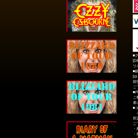
■
[D
リ
■
[
前
ご
■
ご
者
■
ネ
所
ご
・
・