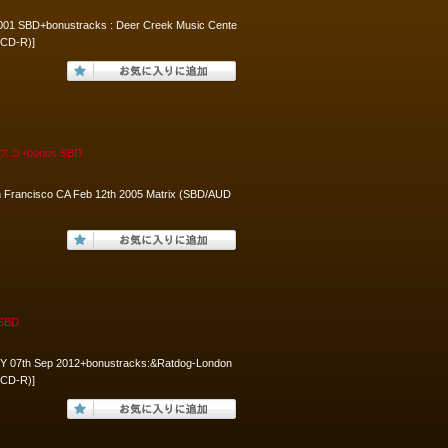
001 SBD+bonustracks : Deer Creek Music Cente
3CD-R)]
シスコ+bonus SBD
an Francisco CA Feb 12th 2005 Matrix (SBD/AUD
SBD
r NY 07th Sep 2012+bonustracks:&Ratdog-London
2CD-R)]