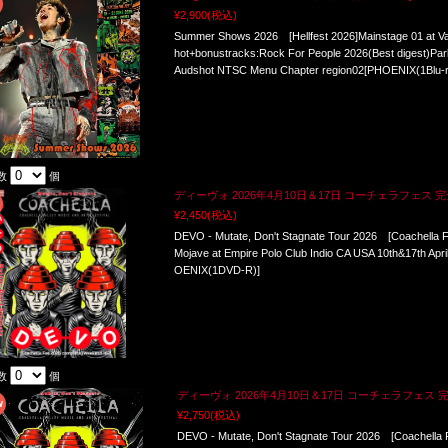
¥2,900
(税込)
Summer Shows 2026 [Hellfest 2026]Mainstage 01 at Va
hot+bonustracks:Rock For People 2026(Best digest)Par
Audshot NTSC Menu Chapter region02[PHOENIX(1Blu-r
数
個
ディーヴォ 2026年4月10日＆17日 コーチェラフェス 完全
¥2,450
(税込)
DEVO - Mutate, Don't Stagnate Tour 2026 [Coachella 
Mojave at Empire Polo Club Indio CA USA 10th&17th Ap
OENIX(1DVD-R)]
数
個
ディーヴォ 2026年4月10日＆17日 コーチェラフェス 完全盤
¥2,750
(税込)
DEVO - Mutate, Don't Stagnate Tour 2026 [Coachella