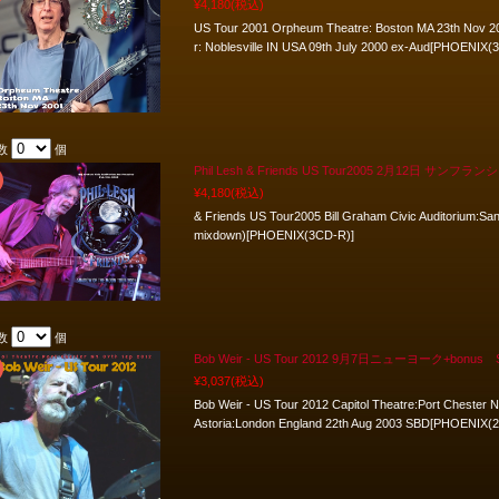
¥4,180
(税込)
US Tour 2001 Orpheum Theatre: Boston MA 23th Nov 2
r: Noblesville IN USA 09th July 2000 ex-Aud[PHOENIX(
数
個
Phil Lesh & Friends US Tour2005 2月12日 サンフラン
¥4,180
(税込)
& Friends US Tour2005 Bill Graham Civic Auditorium:S
mixdown)[PHOENIX(3CD-R)]
数
個
Bob Weir - US Tour 2012 9月7日ニューヨーク+bonus 
¥3,037
(税込)
Bob Weir - US Tour 2012 Capitol Theatre:Port Cheste
Astoria:London England 22th Aug 2003 SBD[PHOENIX(