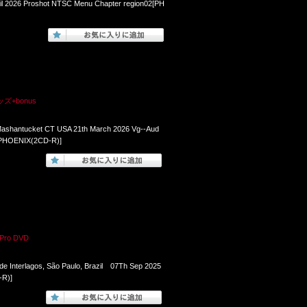
pril 2026 Proshot NTSC Menu Chapter region02[PH
+bonus
 Mashantucket CT USA 21th March 2026 Vg--Aud
[PHOENIX(2CD-R)]
o DVD
e Interlagos, São Paulo, Brazil 07Th Sep 2025
-R)]