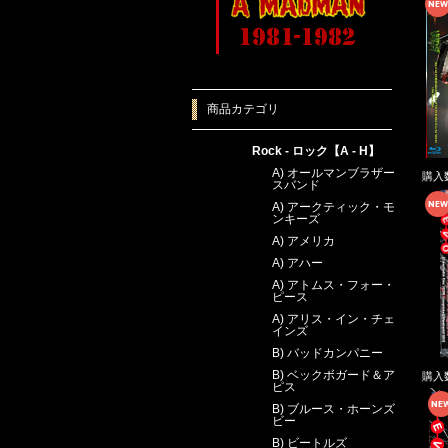
商品カテゴリ
Rock - ロック【A - H】
A) オールマンブラザー
購入
スバンド
A) アークティック・モ
ンキーズ
A) アメリカ
A) アハー
A) アトムス・フォー・
ピース
A) アリス・イン・チェ
インズ
B) バッドカンパニー
B) ベックボガード＆ア
購入
ピス
B) ブルース・ホーンズ
ビー
B) ビートルズ