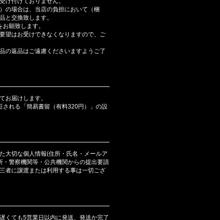
受け付けておりません。
）の場合は、当店の負担において（梱
品と交換致します。
をお願致します。
要望はお受けできなくなりますので、ご
品の返品はご遠慮くださいますようご了
てお届けします。
証される「簡易書留（有料320円）」の設
た大切な個人情報(住所・氏名・メールア
判所・警察機関等・公共機関からの提出要請
三者に譲渡または利用する事は一切ござ
遅くても5営業日以内に発送、発送か完了