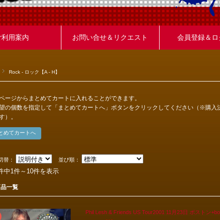
ご利用案内
お問い合せ＆リクエスト
会員登録＆ロ
Rock - ロック【A - H】
ページからまとめてカートに入れることができます。
望の個数を指定して「まとめてカートへ」ボタンをクリックしてください（※購入
す）。
切替：
並び順：
2件中1件～10件を表示
商品一覧
Phil Lesh & Friends US Tour2001 11月23日 ボストン+b