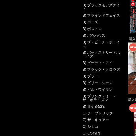
B) ブラックモアズナイ
ト
B) ブラインドフェイス
B) バーズ
B) ボストン
B) バウハウス
購
B) ザ・ビーチ・ボーイ
ズ
B) バックストリートボ
ーイズ
B) ビーディ・アイ
B) ブラック・クロウズ
B) ブラー
B) ビリー・シーン
B) ビル・ワイマン
B) ブリング・ミー・
購入
ザ・ホライズン
B) The B-52's
C) チープトリック
C) ザ・キュアー
C) シカゴ
C) CSY&N