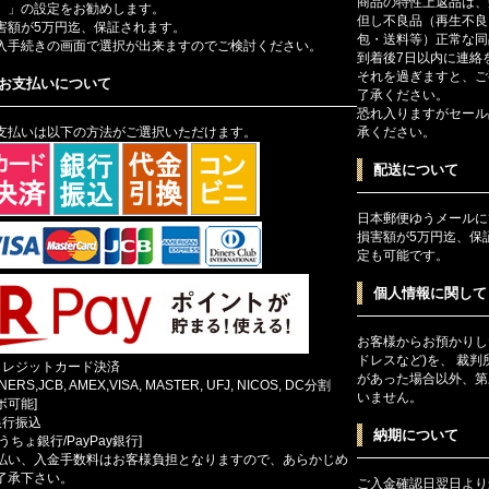
商品の特性上返品は、
）」の設定をお勧めします。
但し不良品（再生不良
害額が5万円迄、保証されます。
包・送料等）正常な同
入手続きの画面で選択が出来ますのでご検討ください。
到着後7日以内に連絡
それを過ぎますと、ご
お支払いについて
了承ください。
恐れ入りますがセール
支払いは以下の方法がご選択いただけます。
承ください。
配送について
日本郵便ゆうメールに
損害額が5万円迄、保
定も可能です。
個人情報に関して
お客様からお預かりし
ドレスなど)を、 裁
クレジットカード決済
があった場合以外、第
INERS,JCB, AMEX,VISA, MASTER, UFJ, NICOS, DC分割
いません。
ボ可能]
銀行振込
納期について
ゆうちょ銀行/PayPay銀行]
払い、入金手数料はお客様負担となりますので、あらかじめ
了承下さい。
ご入金確認日翌日より