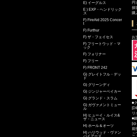
円
E) イーグルス
損
E ) EXP・ヘンドリック
購
ス
F) FireAid 2025 Concer
t
F) Furthur
お
F) ザ・フェイセス
F) フリートウッド・マ
ック
F) フォリナー
F) フリー
F) FRONT 242
G) グレイトフル・デッ
ド
G) グリーンディ
G) ジンジャーベイカー
G) グランド・スラム
■
G) ガヴァメントミュー
[D
ル
リ
H) ヒューイ・ルイス&
■
ザ・ニュース
[
H) ホール＆オーツ
前
H) ハリウッド・ヴァン
ご
パイアーズ