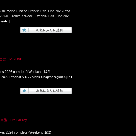
l de Moine Clisson France 18th June 2026 Pros
k 360, Hradec Králové, Czechia 12th June 2026
ay-R)]
盤 Pro DVD
Fes 2026 complete](Weekend 1&2)
ril 2026 Proshot NTSC Menu Chapter region02[PH
 Pro Blu-ray
 Fes 2026 complete](Weekend 1&2)