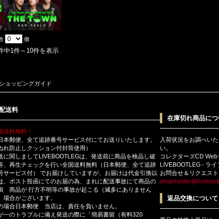
数
個
2件中1件～10件を表示
ショッピングガイド
配送料
在庫切れ商品につ
国送料無料！
日本郵便、全て追跡番号サービス付にてお送りいたします。
入荷状況をお調べいた
ぬれ防止しクッション付封筒使用）
い。
送に関しましてLIVEBOOTLEGは、発送前に商品を検品し破
コレクターズCD We
等、再生チェックを行い全国送料無料（日本郵便、全て追跡
LIVEBOOTLEG - 
号サービス付） でお届けしていますが、お届けは代金引換以
お問合せ＆リクエスト
は、ポスト投函にてのお届の為、まれに配送事故にて商品の
shopmaster@livebootl
損 商品が 行方不明等の事故が起こる（滅多にありません
）場合がございます。
返品交換について
の場合日本郵便 当店は、責任を負いません。
が一のトラブルに備え発送の際に「簡易書留（有料320