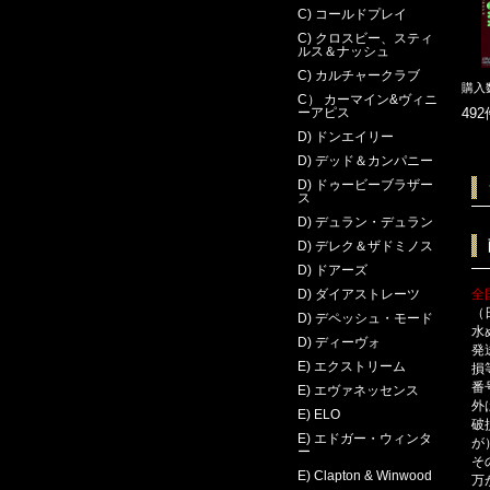
C) コールドプレイ
C) クロスビー、スティ
ルス＆ナッシュ
C) カルチャークラブ
購入
C） カーマイン&ヴィニ
49
ーアピス
D) ドンエイリー
D) デッド＆カンパニー
D) ドゥービーブラザー
ス
D) デュラン・デュラン
D) デレク＆ザドミノス
D) ドアーズ
全
D) ダイアストレーツ
（
D) デペッシュ・モード
水
D) ディーヴォ
発
E) エクストリーム
損
番
E) エヴァネッセンス
外
E) ELO
破
E) エドガー・ウィンタ
が
ー
そ
E) Clapton & Winwood
万