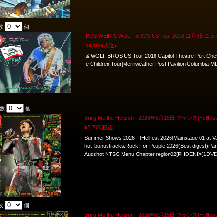
数
個
BOB WEIR & WOLF BROS US Tour 2018 11月9日ニ
¥4,180
(税込)
& WOLF BROS US Tour 2018 Capitol Theatre Port Ches
e Children Tour]Merriweather Post Pavilion:Columbia
入数
個
Bring Me the Horizon - 2026年6月18日 フランス[Hellfest
¥2,700
(税込)
Summer Shows 2026 [Hellfest 2026]Mainstage 01 at Va
hot+bonustracks:Rock For People 2026(Best digest)Par
Audshot NTSC Menu Chapter region02[PHOENIX(1DVD
数
個
Bring Me the Horizon - 2026年6月18日 フランス[Hellfest 2