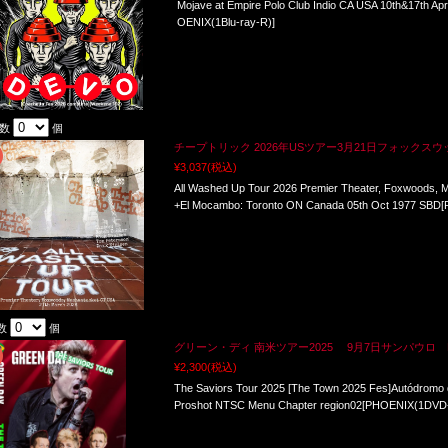
Mojave at Empire Polo Club Indio CA USA 10th&17th A
OENIX(1Blu-ray-R)]
入数
個
チープトリック 2026年USツアー3月21日フォックスウッズ
¥3,037
(税込)
All Washed Up Tour 2026 Premier Theater, Foxwoods,
+El Mocambo: Toronto ON Canada 05th Oct 1977 SBD
数
個
グリーン・ディ 南米ツアー2025 9月7日サンパウロ Pr
¥2,300
(税込)
The Saviors Tour 2025 [The Town 2025 Fes]Autódromo d
Proshot NTSC Menu Chapter region02[PHOENIX(1DVD