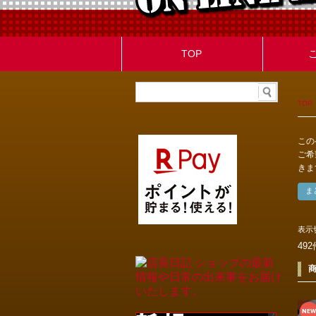
TOP
TOP
この
ご希
きま
表示
49