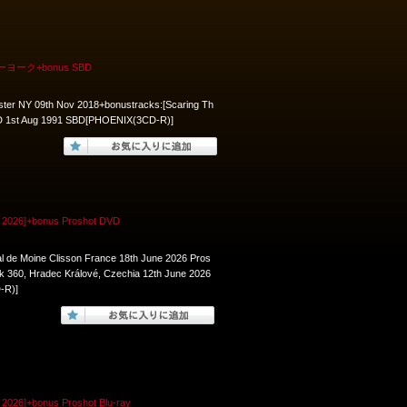
ューヨーク+bonus SBD
ter NY 09th Nov 2018+bonustracks:[Scaring Th
 MD 1st Aug 1991 SBD[PHOENIX(3CD-R)]
 2026]+bonus Proshot DVD
l de Moine Clisson France 18th June 2026 Pros
k 360, Hradec Králové, Czechia 12th June 2026
-R)]
026]+bonus Proshot Blu-ray