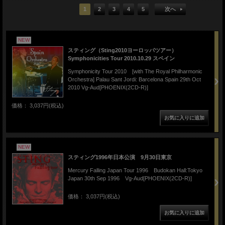
1
2
3
4
5
次へ
NEW
スティング（Sting2010ヨーロッパツアー）
Symphonicities Tour 2010.10.29 スペイン
Symphonicity Tour 2010 [with The Royal Philharmonic
Orchestra] Palau Sant Jordi: Barcelona Spain 29th Oct
2010 Vg-Aud[PHOENIX(2CD-R)]
価格： 3,037円(税込)
NEW
スティング1996年日本公演 9月30日東京
Mercury Falling Japan Tour 1996 Budokan Hall:Tokyo
Japan 30th Sep 1996 Vg-Aud[PHOENIX(2CD-R)]
価格： 3,037円(税込)