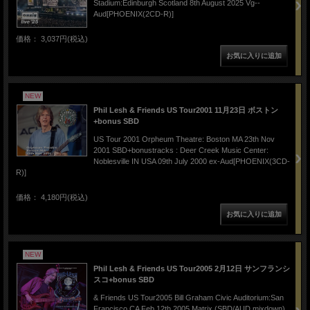
Stadium:Edinburgh Scotland 8th August 2025 Vg--
Aud[PHOENIX(2CD-R)]
価格： 3,037円(税込)
NEW
Phil Lesh & Friends US Tour2001 11月23日 ボストン
+bonus SBD
US Tour 2001 Orpheum Theatre: Boston MA 23th Nov
2001 SBD+bonustracks : Deer Creek Music Center:
Noblesville IN USA 09th July 2000 ex-Aud[PHOENIX(3CD-
R)]
価格： 4,180円(税込)
NEW
Phil Lesh & Friends US Tour2005 2月12日 サンフランシ
スコ+bonus SBD
& Friends US Tour2005 Bill Graham Civic Auditorium:San
Francisco CA Feb 12th 2005 Matrix (SBD/AUD mixdown)