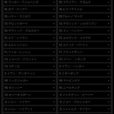
B) ブッカー・T.ジョーンズ
B) ブライアン・アダムス
B) ボブ・ウィアー
B) ビリーアイドル
B) バリー・マニロウ
B)ブルーノ マーズ
D) デビッドボーイ
D) デヴィッド・シルヴィアン
D) デヴィッド・クロスビー
D) ドン・ヘンリー
E) エド・シーラン
E) エルヴィス・コステロ
E) エルトンジョン
E) エリック・バートン
F) フィル・レッシュ
F) フランクザッパ
G) ジョージ・クリントン
G) ジーン・シモンズ
G) ゴティエ
I) イアン・ハンター
I) イアン・アンダーソン
I) イギーポップ
M) ミックジャガー
M) マービンゲイ
M) モリッシー
N) ニールヤング
O) オジーオズボーン
J) ジャスティン・ビーバー
J) ジョン・メイヤー
J) ジョー・グルシェキー
J) ジョン・ハイアット
J) ジェイムス・テイラー