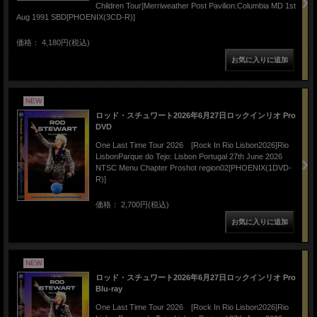
Children Tour]Merriweather Post Pavilion:Columbia MD 1st
Aug 1991 SBD[PHOENIX(3CD-R)]
価格： 4,180円(税込)
NEW
ロッド・スチュワート2026年6月27日ロックインリオ Pro
DVD
One Last Time Tour 2026 [Rock In Rio Lisbon2026]Rio
LisbonParque do Tejo: Lisbon Portugal 27th June 2026
NTSC Menu Chapter Proshot region02[PHOENIX(1DVD-
R)]
価格： 2,700円(税込)
NEW
ロッド・スチュワート2026年6月27日ロックインリオ Pro
Blu-ray
One Last Time Tour 2026 [Rock In Rio Lisbon2026]Rio