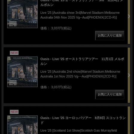
ルボルン
Live ’25 [Australia show 3rd]Marvel Stadium:Melbourne
Australia 04th Nov 2025 Vg--Aud[PHOENIX(2CD-R)]
価格： 3,037円(税込)
NEW
Oasis - Live ’25 オーストラリアツアー 11月1日 メルボ
ルン
Live ’25 [Australia 2nd show]Marvel Stadium:Melbourne
Australia 1st Nov 2025 Vg---Aud[PHOENIX(2CD-R)]
価格： 3,037円(税込)
NEW
Oasis - Live ’25 ヨーロッパツアー 8月8日 スコットラン
ド
Live ’25 [Scotland 1st Show]Scottish Gas Murrayfield