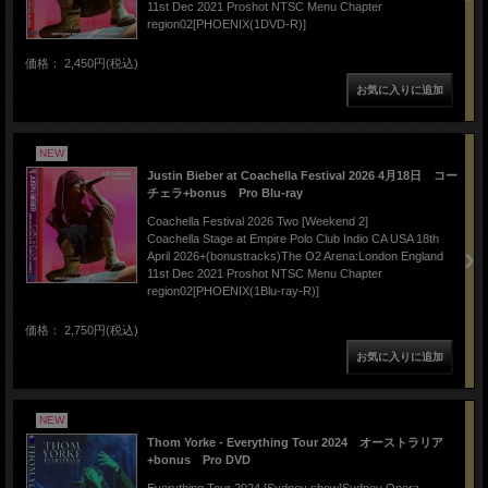
11st Dec 2021 Proshot NTSC Menu Chapter
region02[PHOENIX(1DVD-R)]
価格： 2,450円(税込)
NEW
Justin Bieber at Coachella Festival 2026 4月18日 コー
チェラ+bonus Pro Blu-ray
Coachella Festival 2026 Two [Weekend 2]
Coachella Stage at Empire Polo Club Indio CA USA 18th
April 2026+(bonustracks)The O2 Arena:London England
11st Dec 2021 Proshot NTSC Menu Chapter
region02[PHOENIX(1Blu-ray-R)]
価格： 2,750円(税込)
NEW
Thom Yorke - Everything Tour 2024 オーストラリア
+bonus Pro DVD
Everything Tour 2024 [Sydney show]Sydney Opera