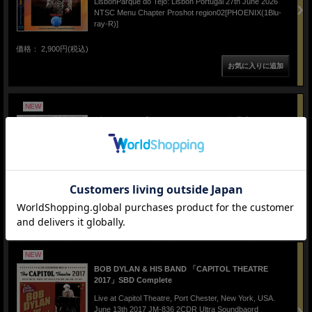
LisbonParque do Tejo: Lisbon Portugal 27th June 2026
NTSC Menu Chapter Proshot region02[PHOENIX(1Blu-
ray-R)]
価格： 2,900円(税込)
NEW
ブルース・スプリングスティーン 2026年北米ツアー4月7
日イーグルウッド 完全盤
Land of Hope & Dreams American Tour 2026 & The E
Street Band [Inglewood 1st show] Kia Forum: Inglewood
CA April 7th 2026 ex-Aud[PHOENIX(3CD-R)]
価格： 3,850円(税込)
NEW
BOB DYLAN & HIS BAND 「CAPITOL THEATRE
2017」SBD Complete
Live at Capitol Theatre, Port Chester, New York, USA.
June 13th 2017 JM-836 2CDR Ultra Soundbaord