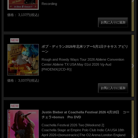
Recording
価格： 3,137円(税込)
NEW
ボブ・ディラン2026年北米ツアー5月1日テキサス アビリ
ーン
Rough and Rowdy Ways Tour 2026 Abilene Convention
Center:Abilene TX USA May 01st 2026 Vg-Aud
[PHOENIX(2CD-R)]
価格： 3,037円(税込)
NEW
Justin Bieber at Coachella Festival 2026 4月18日 コー
チェラ+bonus Pro DVD
Coachella Festival 2026 Two [Weekend 2]
Coachella Stage at Empire Polo Club Indio CA USA 18th
April 2026+(bonustracks)The O2 Arena:London England