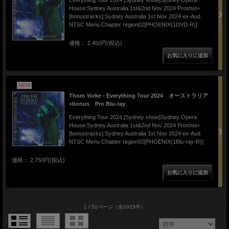
House:Sydney Australia 1st&2nd Nov 2024 Proshot+
[bonustracks]:Sydney Australia 1st Nov 2024 ex-Aud
NTSC Menu Chapter region02[PHOENIX(1DVD-R)]
価格： 2,450円(税込)
NEW
Thom Yorke - Everything Tour 2024 オーストラリア
+bonus Pro Blu-ray
Everything Tour 2024 [Sydney show]Sydney Opera
House:Sydney Australia 1st&2nd Nov 2024 Proshot+
[bonustracks]:Sydney Australia 1st Nov 2024 ex-Aud
NTSC Menu Chapter region02[PHOENIX(1Blu-ray-R)]
価格： 2,750円(税込)
1 / 51ページ
（全1015件）