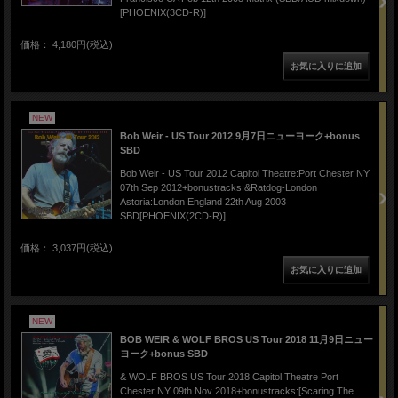
[PHOENIX(3CD-R)]
価格： 4,180円(税込)
NEW
Bob Weir - US Tour 2012 9月7日ニューヨーク+bonus
SBD
Bob Weir - US Tour 2012 Capitol Theatre:Port Chester NY
07th Sep 2012+bonustracks:&Ratdog-London
Astoria:London England 22th Aug 2003
SBD[PHOENIX(2CD-R)]
価格： 3,037円(税込)
NEW
BOB WEIR & WOLF BROS US Tour 2018 11月9日ニュー
ヨーク+bonus SBD
& WOLF BROS US Tour 2018 Capitol Theatre Port
Chester NY 09th Nov 2018+bonustracks:[Scaring The