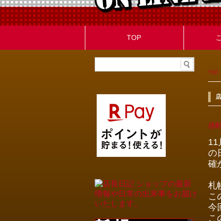
TOP
TOP
感動
1
の
確
札
こ
今
こ