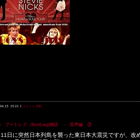
.04.15
15:21
コメント (38)
 ブートレグ（BootLeg)物語 - 音声編 ③
月11日に突然日本列島を襲った東日本大震災ですが、改