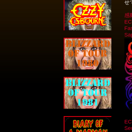
せ
感
EC
Fas
Sa
EC
Se