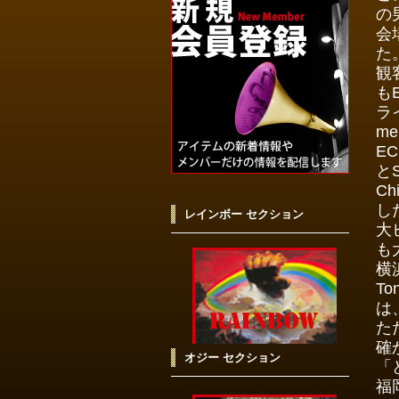
の
会
た
観
も
ラ
m
E
と
C
し
レインボー セクション
大
も
横
T
は
た
確
オジー セクション
「
福