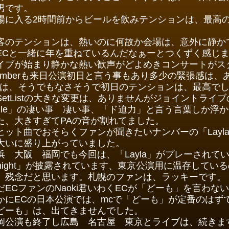
男です。
場に入る2時間前からビールを飲みテンションは、最高
。
客のテンションは、熱いのに何故か会場は、意外に静かで、
ECと一緒に年を重ねているんだなぁーとつくずく感じ
イブが始まり静かな熱い歓声がどよめきコンサートがス
emberも来日公演初日と言う事もあり多少の緊張感は
Cは、そうでもなさそうで初日のテンションは、最高でし
SetListの大きな変更は、ありませんがジョイントライブ
hile」の凄い事 凄い事、「ド迫力」と言う言葉しか浮
た、大きすぎてPAの音が割れてました。
ヒット曲でおそらくファンが聞きたいナンバーの「Layl
大いに盛り上がっていました。
浜 大阪 福岡でも今回は、「Layla」がプレーされていなく
onight」が披露されています、東京公演用に温存して
、残念だと思います。札幌のファンは、ラッキーです。
だECファンのNaoki君いわくECが「どーも」を言わな
かにECの日本公演では、mcで「どーも」が定番のはず
どーも」は、出てきませんでした。
岡公演も終了し広島 名古屋 東京とライブは、続きま