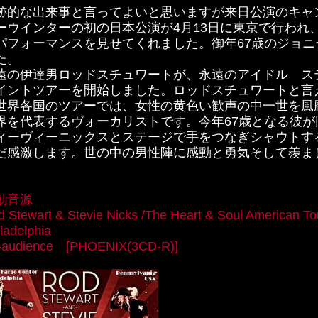
跡的な出来事と言ってよいと思いますが来日公演のキャ
ーウインターの初の日本公演が4月13日に東京で行われ
パフォーマンスを見せてくれました。御年67歳のジョ
た。
遠の伊達男ロッドスチュワートが、永遠のアイドル ス
イントツアーを開始しました。ロッドスチュワートと言
世界各国のツアーでは、女性の黄色い歓声の中一世を風
界を代表するヴォーカリストです。今年67歳となる彼が
ィーヴィーニックスとステージで手をつなぎシャウトす
だ感激します。世の中の男性陣に感動と勇気そして羨ま
。
動音源
 Stewart & Stevie Nicks /The Heart & Soul American T
iladelphia
-audience [PHOENIX(3CD-R)]