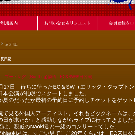
ご利用案内
お問い合せ＆リクエスト
会員登録＆ロ
店長日記
店長日記
 ブートレグ（BootLeg)物語 - EC&SW来日公演
1月17日 待ちに待ったEC＆SW（エリック・クラプト
日本公演が札幌でスタートしました。
か夏のだったか最初の予約日に予約しチケットをゲット
幌で見る外国人アーティスト。それもビックネームは、
の日が来たか」と感動しながらライブに行ってきました
回は、親戚のNaoki君と一緒のコンサートでした。
のNaoki君は、すごい男でここ20年くらいは、EC来