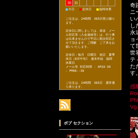
30
31
奇
■
■
■
今日
定休日
臨時休業
ニ
い
ご注文は、24時間 365日受け賜り
ます。
し
定休日に関しましては、発送 メー
永
ル対応等（入金連絡等）は、行う事
ョ
は出来ませんので平日に順次対応さ
せて頂きます、ご理解 ご了承をお
て
願いいたします。
世
定休日：毎月 日曜日 祝日 夏季
テ
休日（8月中旬) 連末年始 臨時
休業日
た
メール等 対応時間 : AM10:30
- PM06::30
す
ご注文は、24時間 365日 通常通
感
り承ります。
Rod
Ph
Vg
ボブ セクション