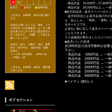
30
31
・商品代金 20,000円～27,999円迄
■
■
■
・商品代金 28,000円以上 → 一律1
今日
定休日
臨時休業
■楽天ID決済：楽天スーパーポイ
ご注文は、24時間 365日受け賜り
・楽天ID決済とは,楽天会員の方
ます。
も「あんしん」「簡単」「便利」に
るサービスです。
定休日に関しましては、発送 メー
ル対応等（入金連絡等）は、行う事
お支払い額に応じて楽天スーパーポ
は出来ませんので平日に順次対応さ
こともできます。
せて頂きます、ご理解 ご了承をお
※入金確認が取れましたらメール
願いいたします。
■楽天バンク決済
定休日：毎月 日曜日 祝日 夏季
決済時所定の決済手数料が必要
休日（8月中旬) 連末年始 臨時
下さい。
休業日
・商品代金 5000円迄 → 一律2
メール等 対応時間 : AM10:30
- PM06::30
・商品代金 10000円迄 → 一律
・商品代金 15000円迄 → 一律
・商品代金 20000円迄 → 一律
ご注文は、24時間 365日 通常通
り承ります。
・商品代金 25000円迄 → 一律1
・商品代金 30000円迄 → 一律1
■ペイディ (後払い)
ボブ セクション