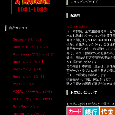
ショッピングガイド
配送料
全国送料無料！
商品カテゴリ
（日本郵便、全て追跡番号サービ
水ぬれ防止しクッション付封筒使
Guitarist - ギタリスト
発送に関しましてLIVEBOOTLE
損等、再生チェックを行い全国送
Hard Rock - ハードロック
番号サービス付） でお届けしてい
外は、ポスト投函にてのお届の為
Progressive - プログレッシブ
破損 商品が 行方不明等の事故が
Rock - ロック【A - H】
が）場合がございます。
その場合日本郵便 当店は、責任
Rock - ロック 【I - P】
万が一のトラブルに備え発送の際に
円）」の設定をお勧めします。
Rock - ロック 【Q - Z】
損害額が5万円迄、保証されます。
購入手続きの画面で選択が出来ま
Pops - ポップス
VOCAL - ヴォーカル（男性）
お支払いについて
VOCAL - ヴォーカル（女性）
お支払いは以下の方法がご選択い
Punk Rock - パンク
Hip hop - ヒップホップ