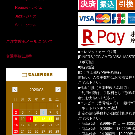
Reggae - レゲエ
Jazz - ジャズ
Soul - ソウル
ご注文確認メールについて
■クレジットカード決済
交通事故110番
[DINERS,JCB, AMEX,VISA, MAS
リボ可能]
■銀行振込
[ゆうちょ銀行/PayPay銀行]
前払い、入金手数料はお客様負担
ご了承下さい。
■代金引換（日本郵政のみ対応）
2026/08
ご利用の際は、手数料として別途4
者にお支払いください。
日
月
火
水
木
金
土
■コンビニ（番号端末式）・銀行AT
1
ネットバンキング決済
2
3
4
5
6
7
8
所定の決済手数料が自動計算され
ご了承下さい。
9
10
11
12
13
14
15
・商品代金 8,999円迄 → 一律33
16
17
18
19
20
21
22
・商品代金 9,000円～13,999円迄 
23
24
25
26
27
28
29
・商品代金 14,000円～19,999円迄