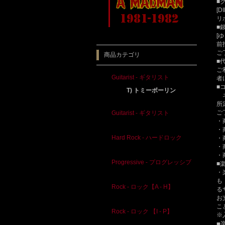
■
[D
リ
■
[
前
ご
商品カテゴリ
■
ご
Guitarist - ギタリスト
者
■
T) トミーボーリン
ネ
所
ご
Guitarist - ギタリスト
・
・
Hard Rock - ハードロック
・
・
・
Progressive - プログレッシブ
■
・
も
Rock - ロック【A - H】
る
お
こ
Rock - ロック 【I - P】
※
■