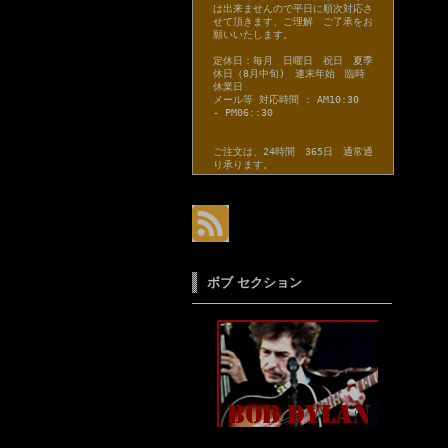
は出来ませんので平日に順次対応さ
せて頂きます、ご理解 ご了承をお
願いいたします。
定休日：毎月 日曜日 祝日 夏季
休日（8月中旬) 連末年始 臨時
休業日
メール等 対応時間 : AM10:30
- PM06::30
ご注文は、24時間 365日 通常通
り承ります。
ボブ セクション