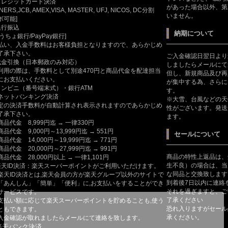
クレジットカード決済
があった場合以外、第
INERS,JCB, AMEX,VISA, MASTER, UFJ, NICOS, DC分割
いません。
ボ可能]
銀行振込
納期について
ゆうちょ銀行/PayPay銀行]
払い、入金手数料はお客様負担となりますので、あらかじめ
了承下さい。
ご入金確認日翌日より
代金引換（日本郵政のみ対応）
しましたらメールにて
利用の際は、手数料として別途470円と商品代金を配達担当
但し、新規商品及び再
にお支払いください。
が集中する為、さらに
コンビニ（番号端末式）・銀行ATM
す。
ットバンキング決済
※大雪、台風などの天
定の決済手数料が自動計算され表示されますのであらかじめ
性がございます。発送
了承下さい。
ます。
商品代金 8,999円迄 → 一律330円
商品代金 9,000円～13,999円迄 → 551円
セールについて
商品代金 14,000円～19,999円迄 → 771円
商品代金 20,000円～27,999円迄 → 991円
商品の特性上返品は、
商品代金 28,000円以上 → 一律1,101円
生不良）の場合は、当
楽天ID決済：楽天スーパーポイントがご利用いただけます。
な同品と交換致します
楽天ID決済とは,楽天会員の方が楽天グループ以外のサイトで
到着後7日以内に連絡
「あんしん」「簡単」「便利」に,お支払いをすることができ
それを過ぎますと、ご
サービスです。
了承ください
支払い額に応じて楽天スーパーポイントを貯めることも,使う
恐れ入りますがセール
ともできます。
承ください。
入金確認が取れましたらメールにて連絡を致します。
楽天バンク決済