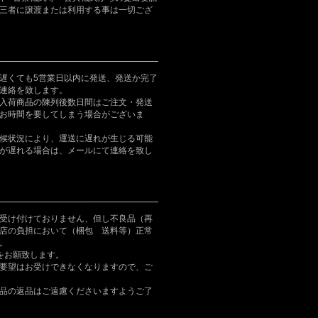
三者に譲渡または利用する事は一切ござ
遅くても5営業日以内に発送、発送か完了
連絡を致します。
入荷商品の陳列後数日間はご注文・発送
お時間を要してしまう場合がございま
候状況により、運送に遅れが生じる可能
が遅れる場合は、メールにて連絡を致し
受け付けておりません、但し不良品（再
店の負担において（梱包 送料等）正常
。
をお願致します。
要望はお受けできなくなりますので、ご
品の返品はご遠慮くださいますようご了