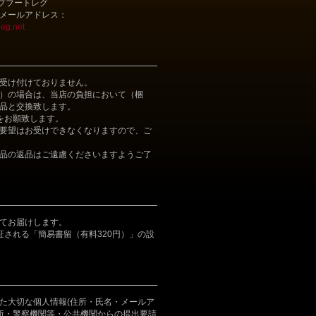
ライブブートレグ
メールアドレス：
eg.net
受け付けておりません。
）の場合は、当店の負担において（梱
品と交換致します。
をお願致します。
要望はお受けできなくなりますので、ご
品の返品はご遠慮くださいますようご了
てお届けします。
証される「簡易書留（有料320円）」の設
た大切な個人情報(住所・氏名・メールア
判所・警察機関等・公共機関からの提出要請