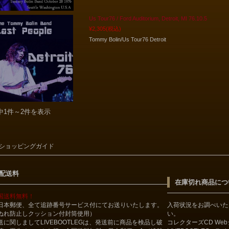
Us Tour76 / Ford Auditorium, Detroit, MI 76.10.5
¥2,305
(税込)
Tommy Bolin/Us Tour76 Detroit
中1件～2件を表示
ショッピングガイド
配送料
在庫切れ商品につ
国送料無料！
日本郵便、全て追跡番号サービス付にてお送りいたします。
入荷状況をお調べいた
ぬれ防止しクッション付封筒使用）
い。
送に関しましてLIVEBOOTLEGは、発送前に商品を検品し破
コレクターズCD We