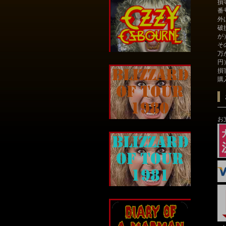
損
番
外
破
が
そ
万
円
損
購
お