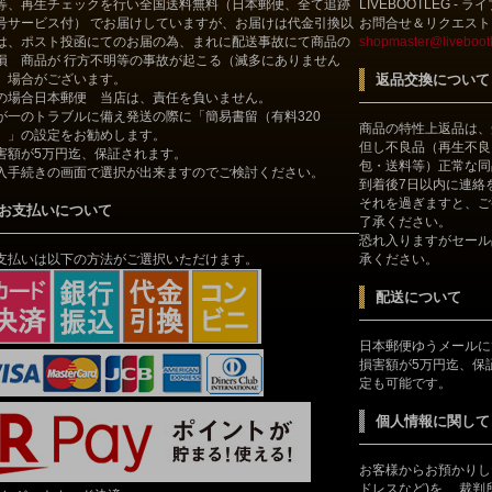
等、再生チェックを行い全国送料無料（日本郵便、全て追跡
LIVEBOOTLEG - 
号サービス付） でお届けしていますが、お届けは代金引換以
お問合せ＆リクエスト
は、ポスト投函にてのお届の為、まれに配送事故にて商品の
shopmaster@livebootl
損 商品が 行方不明等の事故が起こる（滅多にありません
）場合がございます。
返品交換について
の場合日本郵便 当店は、責任を負いません。
が一のトラブルに備え発送の際に「簡易書留（有料320
商品の特性上返品は、
）」の設定をお勧めします。
但し不良品（再生不良
害額が5万円迄、保証されます。
包・送料等）正常な同
入手続きの画面で選択が出来ますのでご検討ください。
到着後7日以内に連絡
それを過ぎますと、ご
お支払いについて
了承ください。
恐れ入りますがセール
支払いは以下の方法がご選択いただけます。
承ください。
配送について
日本郵便ゆうメールに
損害額が5万円迄、保
定も可能です。
個人情報に関して
お客様からお預かりし
ドレスなど)を、 裁