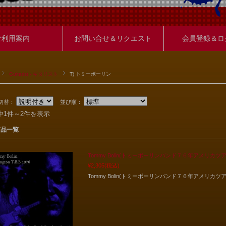
ご利用案内
お問い合せ＆リクエスト
会員登録＆ロ
Guitarist - ギタリスト
T) トミーボーリン
切替：
並び順：
中1件～2件を表示
商品一覧
Tommy Bolin(トミーボーリンバンド７６年アメリカツアーWashing
¥2,305
(税込)
Tommy Bolin(トミーボーリンバンド７６年アメリカツアーWashing