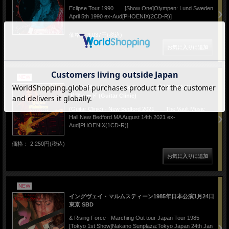
Eclipse Tour 1990 [Show One]Olympen: Lund Sweden
April 5th 1990 ex-Aud[PHOENIX(2CD-R)]
価格： 3,037円(税込)
NEW
イングヴェイ・マルムスティーン2021年8月24日ニューベ
ドフォード (Guitar Clinic)
(Guitar Clinic) - New Bedford 2021 The Vault Music
Hall:New Bedford MA August 14th 2021 ex-
Aud[PHOENIX(1CD-R)]
価格： 2,250円(税込)
NEW
イングヴェイ・マルムスティーン1985年日本公演1月24日
東京 SBD
& Rising Force - Marching Out tour Japan Tour 1985
[Tokyo 1st Show]Nakano Sunplaza:Tokyo Japan 24th Jan