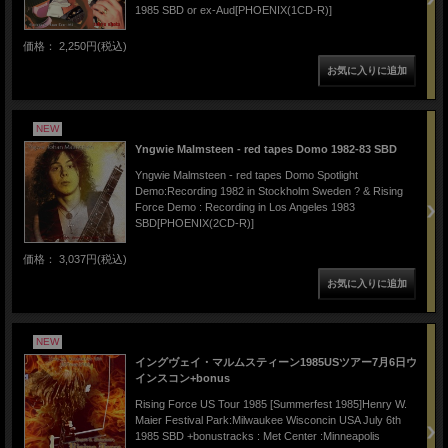
1985 SBD or ex-Aud[PHOENIX(1CD-R)]
価格： 2,250円(税込)
NEW
Yngwie Malmsteen - red tapes Domo 1982-83 SBD
Yngwie Malmsteen - red tapes Domo Spotlight
Demo:Recording 1982 in Stockholm Sweden ? & Rising
Force Demo : Recording in Los Angeles 1983
SBD[PHOENIX(2CD-R)]
価格： 3,037円(税込)
NEW
イングヴェイ・マルムスティーン1985USツアー7月6日ウ
インスコン+bonus
Rising Force US Tour 1985 [Summerfest 1985]Henry W.
Maier Festival Park:Milwaukee Wisconcin USA July 6th
1985 SBD +bonustracks : Met Center :Minneapolis