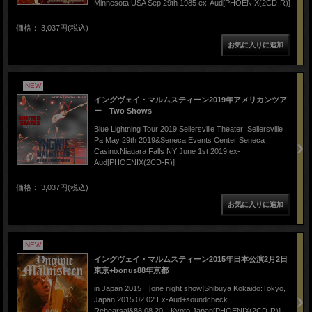
Minnesota USA Sep 29th 1985 ex-Aud[PHOENIX(2CD-R)]
価格： 3,037円(税込)
NEW
イングヴェイ・マルムスティーン2019年アメリカンツア
ー Two Shows
Blue Lightning Tour 2019 Sellersville Theater: Sellersville
Pa May 29th 2019&Seneca Events Center Seneca
Casino:Niagara Falls NY June 1st 2019 ex-
Aud[PHOENIX(2CD-R)]
価格： 3,037円(税込)
NEW
イングヴェイ・マルムスティーン2015年日本公演2月2日
東京+bonus88年京都
in Japan 2015 [one night show]Shibuya Kokaido:Tokyo,
Japan 2015.02.02 Ex-Aud+soundcheck
Rehearsal&88.08.20 Kyoto Japan[PHOENIX(2CD-R)]