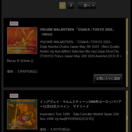
1
2
次へ
NEW
YNGWIE MALMSTEEN 「OSAKA / TOKYO 2024」
（3disc)
YNGWIE MALMSTEEN 「OSAKA / TOKYO 2024」
Zepp Namba:Osaka Japan May 9th 2024（Best Quality
Audio) Vg-Aud &[Best Selection Blu-ray] Zepp DiverCity
(TOKYO):Tokyo Japan May 11th 2024 Audshot [2CD-R +
Bluray-R (63min.)]
価格： 3,800円(税込)
NEW
イングヴェイ・マルムスティーン1996年ヨーロッパツア
ー11月22日スペイン マドリード
Inspiration Tour 1996 Sala Canciller:Madrid Spain 22th
Nov 1996 Vg-Aud[PHOENIX(2CD-R)]
価格： 3,037円(税込)