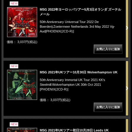
NEW
MSG 2022年ヨーロッパツアー5月3日オランダ ズーテル
メール
50th Anniversary Universal Tour 2022 De
Boerderij:Zoetermeer Netherlands 3rd May 2022 Vg-
Aud[PHOENIX(2CD-R)]
価格： 3,037円(税込)
NEW
MSG 2021年UKツアー10月30日 Wolverhampton UK
50th Anniversary Immortal UK Tour 2021 KK's
Steelmill:Wolverhampton UK 30th Oct 2021
[PHOENIX(2CD-R)]
価格： 3,037円(税込)
NEW
MSG 2021年UKツアー初日10月28日 Leeds UK