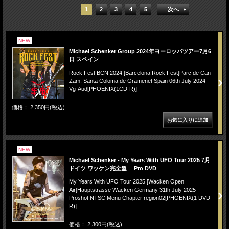
1
2
3
4
5
次へ
NEW
Michael Schenker Group 2024年ヨーロッパツアー7月6
日 スペイン
Rock Fest BCN 2024 [Barcelona Rock Fest]Parc de Can
Zam, Santa Coloma de Gramenet Spain 06th July 2024
Vg-Aud[PHOENIX(1CD-R)]
価格： 2,350円(税込)
NEW
Michael Schenker - My Years With UFO Tour 2025 7月
ドイツ ワッケン完全盤 Pro DVD
My Years With UFO Tour 2025 [Wacken Open
Air]Hauptstrasse Wacken Germany 31th July 2025
Proshot NTSC Menu Chapter region02[PHOENIX(1 DVD-
R)]
価格： 2,300円(税込)