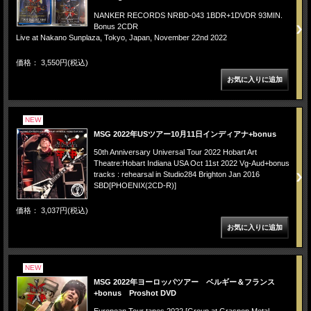
NANKER RECORDS NRBD-043 1BDR+1DVDR 93MIN.
Bonus 2CDR
Live at Nakano Sunplaza, Tokyo, Japan, November 22nd 2022
価格： 3,550円(税込)
NEW
MSG 2022年USツアー10月11日インディアナ+bonus
50th Anniversary Universal Tour 2022 Hobart Art
Theatre:Hobart Indiana USA Oct 11st 2022 Vg-Aud+bonus
tracks : rehearsal in Studio284 Brighton Jan 2016
SBD[PHOENIX(2CD-R)]
価格： 3,037円(税込)
NEW
MSG 2022年ヨーロッパツアー ベルギー＆フランス
+bonus Proshot DVD
European Tour tapes 2022 [Group at Graspop Metal