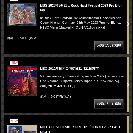
MSG 2023年5月28日Rock Hard Festival 2023 Pro Blu-
ray
at Rock Hard Festival 2023 Amphitheater Gelsenkirchen
Gelsenkirchen Germany 28th May 2023 Proshot Blu-ray
NTSC Menu Chapter[PHOENIX(1Blu-ray-R)]
価格： 2,500円(税込)
NEW
MSG 2022年日本公演初日11月21日東京
50th Anniversary Universal Japan Tour 2022 [Japan show
One]Nakano Sunplaza:Tokyo Japan 21st Nov 2022 Vg-
Aud[PHOENIX(2CD-R)]
価格： 3,037円(税込)
NEW
MICHAEL SCHENKER GROUP 「TOKYO 2022 LAST
NIGHT」