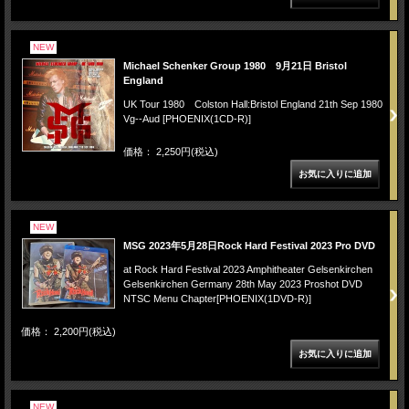
NEW
Michael Schenker Group 1980 9月21日 Bristol
England
UK Tour 1980 Colston Hall:Bristol England 21th Sep 1980
Vg--Aud [PHOENIX(1CD-R)]
価格： 2,250円(税込)
NEW
MSG 2023年5月28日Rock Hard Festival 2023 Pro DVD
at Rock Hard Festival 2023 Amphitheater Gelsenkirchen
Gelsenkirchen Germany 28th May 2023 Proshot DVD
NTSC Menu Chapter[PHOENIX(1DVD-R)]
価格： 2,200円(税込)
NEW