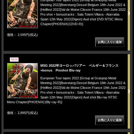
Meeting 2022]Boeretang:Dessel Belgium 18th June 2022 &
[Hellfest 2022]Val de Moine:Clisson France 19th June 2022
Pro shot + bonustracks : Sala Totem:Villava - Atarrabia
Spain 12th May 2022(Digest) Aud shot DVD NTSC Menu
Chapter[PHOENIX(1DVD-R)]
価格： 2,595円(税込)
NEW
MSG 2022年ヨーロッパツアー ベルギー＆フランス
+bonus Proshot Blu-ray
European Tour tapes 2022 [Group at Graspop Metal
Meeting 2022]Boeretang:Dessel Belgium 18th June 2022 &
[Hellfest 2022]Val de Moine:Clisson France 19th June 2022
Pro shot + bonustracks : Sala Totem:Villava - Atarrabia
Spain 12th May 2022(Digest) Aud shot Blu-ray NTSC
Menu Chapter[PHOENIX(1Bly-ray-R)]
価格： 2,895円(税込)