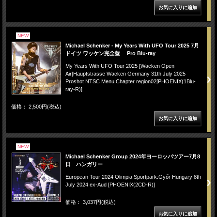
NEW
Michael Schenker - My Years With UFO Tour 2025 7月
ドイツ ワッケン完全盤 Pro Blu-ray
My Years With UFO Tour 2025 [Wacken Open
Air]Hauptstrasse Wacken Germany 31th July 2025
Proshot NTSC Menu Chapter region02[PHOENIX(1Blu-
ray-R)]
価格： 2,500円(税込)
NEW
Michael Schenker Group 2024年ヨーロッパツアー7月8
日 ハンガリー
European Tour 2024 Olimpia Sportpark:Győr Hungary 8th
July 2024 ex-Aud [PHOENIX(2CD-R)]
価格： 3,037円(税込)