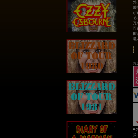
外
破
が
そ
万
円
損
購
お
■
[D