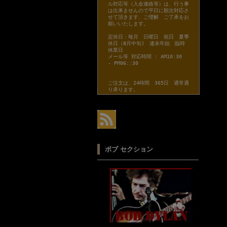
ル対応等（入金連絡等）は、行う事
は出来ませんので平日に順次対応さ
せて頂きます、ご理解 ご了承をお
願いいたします。
定休日：毎月 日曜日 祝日 夏季
休日（8月中旬) 連末年始 臨時
休業日
メール等 対応時間 : AM10:30
- PM06::30
ご注文は、24時間 365日 通常通
り承ります。
ボブ セクション