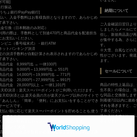
ボ可能]
銀行振込
納期について
ゆうちょ銀行/PayPay銀行]
払い、入金手数料はお客様負担となりますので、あらかじめ
了承下さい。
ご入金確認日翌日より
代金引換（日本郵政のみ対応）
しましたらメールにて
利用の際は、手数料として別途470円と商品代金を配達担当
但し、新規商品及び再
にお支払いください。
が集中する為、さらに
コンビニ（番号端末式）・銀行ATM
す。
ットバンキング決済
※大雪、台風などの天
定の決済手数料が自動計算され表示されますのであらかじめ
性がございます。発送
了承下さい。
ます。
商品代金 8,999円迄 → 一律330円
商品代金 9,000円～13,999円迄 → 551円
セールについて
商品代金 14,000円～19,999円迄 → 771円
商品代金 20,000円～27,999円迄 → 991円
商品の特性上返品は、
商品代金 28,000円以上 → 一律1,101円
生不良）の場合は、当
楽天ID決済：楽天スーパーポイントがご利用いただけます。
な同品と交換致します
楽天ID決済とは,楽天会員の方が楽天グループ以外のサイトで
到着後7日以内に連絡
「あんしん」「簡単」「便利」に,お支払いをすることができ
それを過ぎますと、ご
サービスです。
了承ください
支払い額に応じて楽天スーパーポイントを貯めることも,使う
恐れ入りますがセール
ともできます。
承ください。
入金確認が取れましたらメールにて連絡を致します。
楽天バンク決済
済時所定の決済手数料が必要となりますので予めご了承