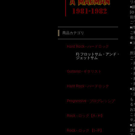
リ
■
[
前
ご
■
ご
商品カテゴリ
者
■
Hard Rock - ハードロック
ネ
所
F) フロットサム・アンド・
ジェットサム
ご
・
・
Guitarist - ギタリスト
・
・
・
Hard Rock - ハードロック
■
・
も
Progressive - プログレッシブ
る
お
こ
Rock - ロック【A - H】
※
■
決
Rock - ロック 【I - P】