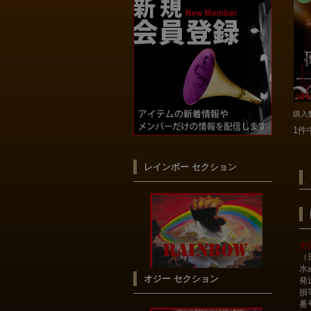
購入
1件
レインボー セクション
全
（
水
オジー セクション
発
損
番