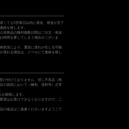
遅くても5営業日以内に発送、発送か完了
連絡を致します。
入荷商品の陳列後数日間はご注文・発送
お時間を要してしまう場合がございま
候状況により、運送に遅れが生じる可能
が遅れる場合は、メールにて連絡を致し
受け付けておりません、但し不良品（再
店の負担において（梱包 送料等）正常
。
をお願致します。
要望はお受けできなくなりますので、ご
品の返品はご遠慮くださいますようご了