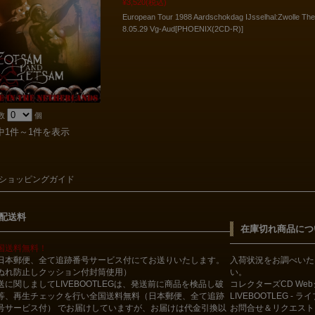
¥3,520
(税込)
European Tour 1988 Aardschokdag IJsselhal:Zwolle The
8.05.29 Vg-Aud[PHOENIX(2CD-R)]
数
個
中1件～1件を表示
ショッピングガイド
配送料
在庫切れ商品につ
国送料無料！
日本郵便、全て追跡番号サービス付にてお送りいたします。
入荷状況をお調べいた
ぬれ防止しクッション付封筒使用）
い。
送に関しましてLIVEBOOTLEGは、発送前に商品を検品し破
コレクターズCD We
等、再生チェックを行い全国送料無料（日本郵便、全て追跡
LIVEBOOTLEG - 
号サービス付） でお届けしていますが、お届けは代金引換以
お問合せ＆リクエスト