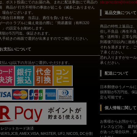
は、ポスト投函にてのお届の為、まれに配送事故にて商品の
shopmaster@livebootl
損 商品が 行方不明等の事故が起こる（滅多にありません
）場合がございます。
返品交換について
の場合日本郵便 当店は、責任を負いません。
が一のトラブルに備え発送の際に「簡易書留（有料320
商品の特性上返品は、
）」の設定をお勧めします。
但し不良品（再生不良
害額が5万円迄、保証されます。
包・送料等）正常な同
入手続きの画面で選択が出来ますのでご検討ください。
到着後7日以内に連絡
それを過ぎますと、ご
お支払いについて
了承ください。
恐れ入りますがセール
支払いは以下の方法がご選択いただけます。
承ください。
配送について
日本郵便ゆうメールに
損害額が5万円迄、保
定も可能です。
個人情報に関して
お客様からお預かりし
ドレスなど)を、 裁
クレジットカード決済
があった場合以外、第
INERS,JCB, AMEX,VISA, MASTER, UFJ, NICOS, DC分割
いません。