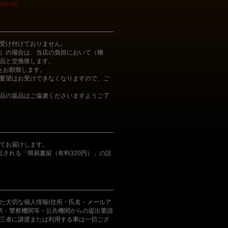
eg.net
受け付けておりません。
）の場合は、当店の負担において（梱
品と交換致します。
をお願致します。
要望はお受けできなくなりますので、ご
品の返品はご遠慮くださいますようご了
てお届けします。
証される「簡易書留（有料320円）」の設
た大切な個人情報(住所・氏名・メールア
判所・警察機関等・公共機関からの提出要請
三者に譲渡または利用する事は一切ござ