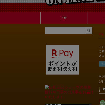
TOP
TOP
この
ご希
きま
表示
1件