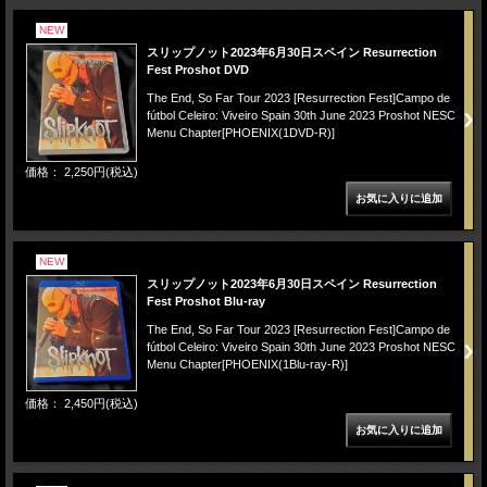
NEW
スリップノット2023年6月30日スペイン Resurrection
Fest Proshot DVD
The End, So Far Tour 2023 [Resurrection Fest]Campo de
fútbol Celeiro: Viveiro Spain 30th June 2023 Proshot NESC
Menu Chapter[PHOENIX(1DVD-R)]
価格： 2,250円(税込)
NEW
スリップノット2023年6月30日スペイン Resurrection
Fest Proshot Blu-ray
The End, So Far Tour 2023 [Resurrection Fest]Campo de
fútbol Celeiro: Viveiro Spain 30th June 2023 Proshot NESC
Menu Chapter[PHOENIX(1Blu-ray-R)]
価格： 2,450円(税込)