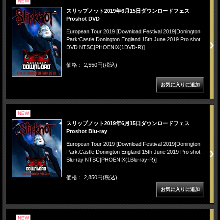
NEW
スリップノット2019年6月15日ダウンロードフェス
Proshot DVD
European Tour 2019 [Download Festival 2019]Donington
Park:Castle Donington England 15th June 2019 Pro shot
DVD NTSC[PHOENIX(1DVD-R)]
価格： 2,550円(税込)
NEW
スリップノット2019年6月15日ダウンロードフェス
Proshot Blu-ray
European Tour 2019 [Download Festival 2019]Donington
Park:Castle Donington England 15th June 2019 Pro shot
Blu-ray NTSC[PHOENIX(1Blu-ray-R)]
価格： 2,850円(税込)
NEW