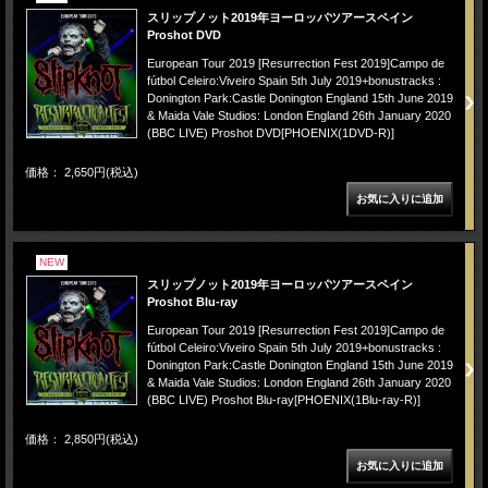
スリップノット2019年ヨーロッパツアースペイン
Proshot DVD
European Tour 2019 [Resurrection Fest 2019]Campo de
fútbol Celeiro:Viveiro Spain 5th July 2019+bonustracks :
Donington Park:Castle Donington England 15th June 2019
& Maida Vale Studios: London England 26th January 2020
(BBC LIVE) Proshot DVD[PHOENIX(1DVD-R)]
価格： 2,650円(税込)
NEW
スリップノット2019年ヨーロッパツアースペイン
Proshot Blu-ray
European Tour 2019 [Resurrection Fest 2019]Campo de
fútbol Celeiro:Viveiro Spain 5th July 2019+bonustracks :
Donington Park:Castle Donington England 15th June 2019
& Maida Vale Studios: London England 26th January 2020
(BBC LIVE) Proshot Blu-ray[PHOENIX(1Blu-ray-R)]
価格： 2,850円(税込)