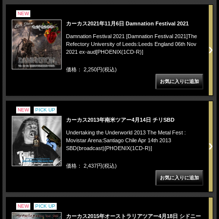
NEW
カーカス2021年11月6日 Damnation Festival 2021
Damnation Festival 2021 [Damnation Festival 2021]The
Refectory University of Leeds:Leeds England 06th Nov
2021 ex-aud[PHOENIX(1CD-R)]
価格： 2,250円(税込)
NEW
PICK UP
カーカス2013年南米ツアー4月14日 チリSBD
Undertaking the Underworld 2013 The Metal Fest :
Movistar Arena:Santiago Chile Apr 14th 2013
SBD(broadcast)[PHOENIX(1CD-R)]
価格： 2,437円(税込)
NEW
PICK UP
カーカス2015年オーストラリアツアー4月18日 シドニー