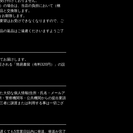
受け付けておりません。
）の場合は、当店の負担において（梱
品と交換致します。
をお願致します。
要望はお受けできなくなりますので、ご
品の返品はご遠慮くださいますようご了
てお届けします。
証される「簡易書留（有料320円）」の設
た大切な個人情報(住所・氏名・メールア
判所・警察機関等・公共機関からの提出要請
三者に譲渡または利用する事は一切ござ
遅くても5営業日以内に発送、発送か完了