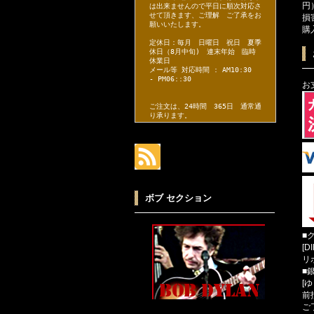
円
は出来ませんので平日に順次対応さ
せて頂きます、ご理解 ご了承をお
損
願いいたします。
購
定休日：毎月 日曜日 祝日 夏季
休日（8月中旬) 連末年始 臨時
休業日
メール等 対応時間 : AM10:30
- PM06::30
お
ご注文は、24時間 365日 通常通
り承ります。
ボブ セクション
■
[D
リ
■
[
前
ご