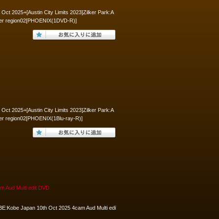
Oct 2025+[Austin City Limits 2023]Zilker Park:A
ter region02[PHOENIX(1DVD-R)]
Oct 2025+[Austin City Limits 2023]Zilker Park:A
er region02[PHOENIX(1Blu-ray-R)]
d Multi edit DVD
:Kobe Japan 10th Oct 2025 4cam Aud Multi edi