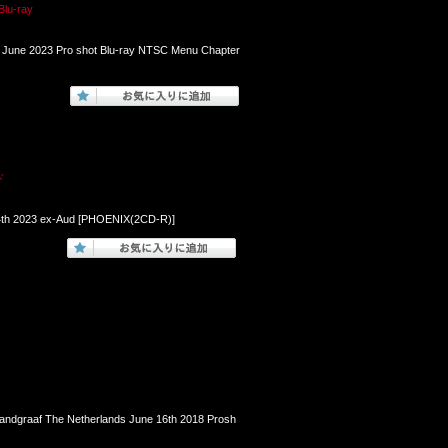
lu-ray
 June 2023 Pro shot Blu-ray NTSC Menu Chapter
ド
24th 2023 ex-Aud [PHOENIX(2CD-R)]
andgraaf The Netherlands June 16th 2018 Prosh