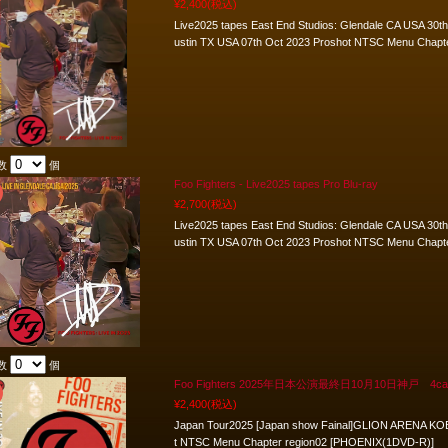
¥2,400
(税込)
Live2025 tapes East End Studios: Glendale CA USA 30th 
ustin TX USA 07th Oct 2023 Proshot NTSC Menu Chap
数
個
Foo Fighters - Live2025 tapes Pro Blu-ray
¥2,700
(税込)
Live2025 tapes East End Studios: Glendale CA USA 30th 
ustin TX USA 07th Oct 2023 Proshot NTSC Menu Chapt
数
個
Foo Fighters 2025年日本公演最終日10月10日神戸 4cam Au
¥2,400
(税込)
Japan Tour2025 [Japan show Fainal]GLION ARENA KOBE
t NTSC Menu Chapter region02 [PHOENIX(1DVD-R)]