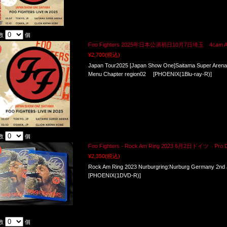
数
個
Foo Fighters 2025年日本公演初日10月7日埼玉 4cam Aud Mu
¥2,700
(税込)
Japan Tour2025 [Japan Show One]Saitama Super Arena:
Menu Chapter region02 [PHOENIX(1Blu-ray-R)]
数
個
Foo Fighters - Rock Am Ring 2023 6月2日ドイツ Pro 
¥2,350
(税込)
Rock Am Ring 2023 Nurburgring:Nurburg Germany 2nd
[PHOENIX(1DVD-R)]
数
個