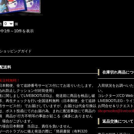
数
個
件中1件～10件を表示
ショッピングガイド
配送料
在庫切れ商品につ
国送料無料！
日本郵便、全て追跡番号サービス付にてお送りいたします。
入荷状況をお調べいた
ぬれ防止しクッション付封筒使用）
い。
送に関しましてLIVEBOOTLEGは、発送前に商品を検品し破
コレクターズCD We
等、再生チェックを行い全国送料無料（日本郵便、全て追跡
LIVEBOOTLEG - 
号サービス付） でお届けしていますが、お届けは代金引換以
お問合せ＆リクエスト
は、ポスト投函にてのお届の為、まれに配送事故にて商品の
shopmaster@livebootl
損 商品が 行方不明等の事故が起こる（滅多にありません
）場合がございます。
返品交換について
の場合日本郵便 当店は、責任を負いません。
が一のトラブルに備え発送の際に「簡易書留（有料320