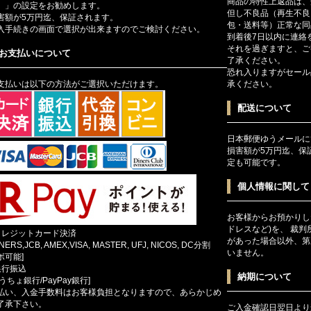
商品の特性上返品は、
）」の設定をお勧めします。
但し不良品（再生不良
害額が5万円迄、保証されます。
包・送料等）正常な同
入手続きの画面で選択が出来ますのでご検討ください。
到着後7日以内に連絡
それを過ぎますと、ご
お支払いについて
了承ください。
恐れ入りますがセール
支払いは以下の方法がご選択いただけます。
承ください。
配送について
日本郵便ゆうメールに
損害額が5万円迄、保
定も可能です。
個人情報に関して
お客様からお預かりし
ドレスなど)を、 裁
クレジットカード決済
があった場合以外、第
INERS,JCB, AMEX,VISA, MASTER, UFJ, NICOS, DC分割
いません。
ボ可能]
銀行振込
納期について
ゆうちょ銀行/PayPay銀行]
払い、入金手数料はお客様負担となりますので、あらかじめ
了承下さい。
ご入金確認日翌日より