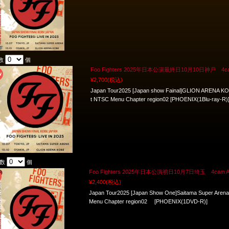
数
個
Foo Fighters 2025年日本公演最終日10月10日神戸 4cam Aud
¥2,700
(税込)
Japan Tour2025 [Japan show Fainal]GLION ARENA KOB
t NTSC Menu Chapter region02 [PHOENIX(1Blu-ray-R)
入数
個
Foo Fighters 2025年日本公演初日10月7日埼玉 4cam Aud M
¥2,400
(税込)
Japan Tour2025 [Japan Show One]Saitama Super Arena:
Menu Chapter region02 [PHOENIX(1DVD-R)]