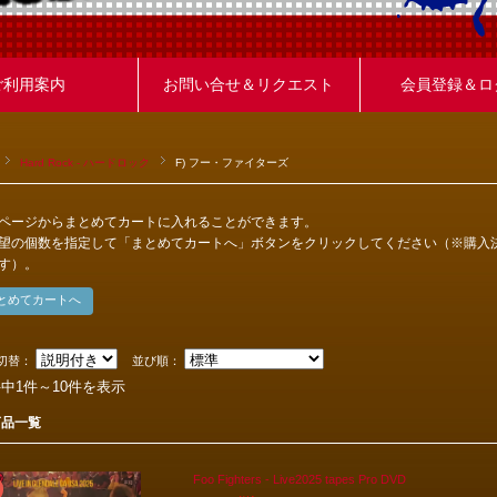
ご利用案内
お問い合せ＆リクエスト
会員登録＆ロ
Hard Rock - ハードロック
F) フー・ファイターズ
ページからまとめてカートに入れることができます。
望の個数を指定して「まとめてカートへ」ボタンをクリックしてください（※購入
す）。
切替：
並び順：
件中1件～10件を表示
商品一覧
Foo Fighters - Live2025 tapes Pro DVD