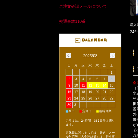
ご注文確認メールについて
交通事故110番
購入
24
2026/08
日
月
火
水
木
金
土
1
2
3
4
5
6
7
8
全
9
10
11
12
13
14
15
（
16
17
18
19
20
21
22
水
発
23
24
25
26
27
28
29
損
30
31
番
■
■
■
今日
定休日
臨時休業
外
破
ご注文は、24時間 365日受け賜り
が
ます。
そ
定休日に関しましては、発送 メー
万
ル対応等（入金連絡等）は、行う事