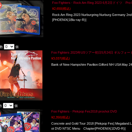
Foo Fighters - Rock Am Ring 2023 6月2日ドイツ Pro B
¥2,650
(税込)
Rock Am Ring 2023 Nurburgring:Nurburg Germany 2nd
[PHOENIX(1Blu-ray-R)]
入数
個
Foo Fighters 2023年USツアー初日5月24日 ギルフォー
¥3,037
(税込)
Bank of New Hampshire Pavilion:Gilford NH USA May 
数
個
Foo Fighters - Pinkpop Fes2018 proshot DVD
¥2,350
(税込)
Concrete and Gold Tour 2018 [Pinkpop Fes] Megaland:L
ot DVD NTSC Menu Chapter[PHOENIX(1DVD-R)]