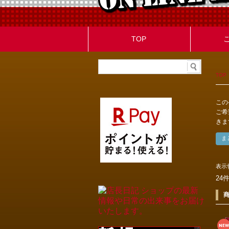
TOP
TOP
この
ご希
きま
表示
24