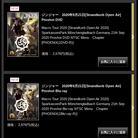
NEW
ジンジャー 2020年9月21日[Strandkorb Open Air]
Proshot DVD
Macro Tour 2020 [Strandkorb Open Air 2020]
SparkassenPark:Mönchengladbach Germany 21th Sep
2020 Proshot DVD NTSC Menu Chapter
[PHOENIX(1DVD-R)]
価格： 2,576円(税込)
NEW
ジンジャー 2020年9月21日[Strandkorb Open Air]
Proshot Blu-ray
Macro Tour 2020 [Strandkorb Open Air 2020]
SparkassenPark:Mönchengladbach Germany 21th Sep
2020 Proshot Blu-ray NTSC Menu Chapter
[PHOENIX(1Blu-ray-R)]
価格： 2,876円(税込)