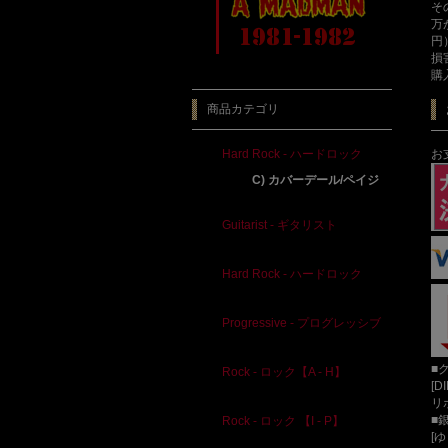
そ
万
円
損
購
商品カテゴリ
お
Hard Rock - ハードロック
C) カバーデール/ペイジ
Guitarist - ギタリスト
Hard Rock - ハードロック
Progressive - プログレッシブ
■
Rock - ロック【A - H】
[D
リ
■
Rock - ロック 【I - P】
[