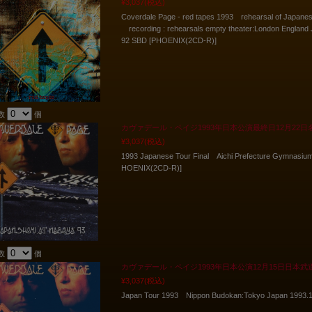
¥3,037
(税込)
Coverdale Page - red tapes 1993 rehearsal of Japane
recording : rehearsals empty theater:London England J
92 SBD [PHOENIX(2CD-R)]
数
個
カヴァデール・ペイジ1993年日本公演最終日12月22
¥3,037
(税込)
1993 Japanese Tour Final Aichi Prefecture Gymnasiu
HOENIX(2CD-R)]
数
個
カヴァデール・ペイジ1993年日本公演12月15日日本武
¥3,037
(税込)
Japan Tour 1993 Nippon Budokan:Tokyo Japan 1993.