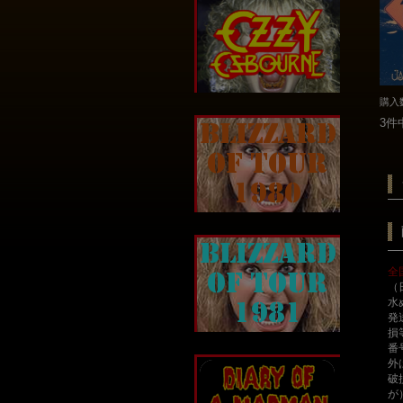
購入
3件
全
（
水
発
損
番
外
破
が