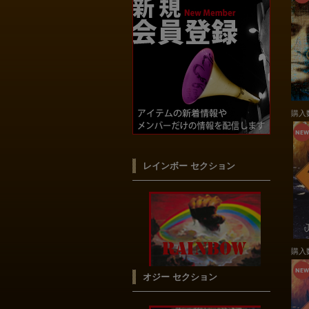
購入
レインボー セクション
購入
オジー セクション