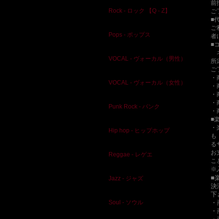
前
Rock - ロック 【Q - Z】
ご
■
ご
Pops - ポップス
者
■
ネ
VOCAL - ヴォーカル（男性）
所
ご
・
VOCAL - ヴォーカル（女性）
・
・
・
Punk Rock - パンク
・
■
・
Hip hop - ヒップホップ
も
る
お
Reggae - レゲエ
こ
※
■
Jazz - ジャズ
決
下
・
Soul - ソウル
・