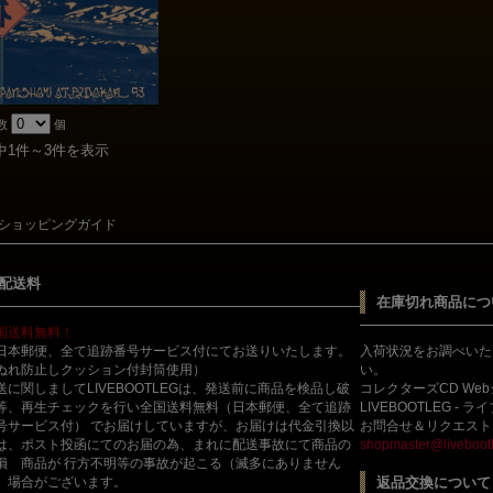
数
個
中1件～3件を表示
ショッピングガイド
配送料
在庫切れ商品につ
国送料無料！
日本郵便、全て追跡番号サービス付にてお送りいたします。
入荷状況をお調べいた
ぬれ防止しクッション付封筒使用）
い。
送に関しましてLIVEBOOTLEGは、発送前に商品を検品し破
コレクターズCD We
等、再生チェックを行い全国送料無料（日本郵便、全て追跡
LIVEBOOTLEG - 
号サービス付） でお届けしていますが、お届けは代金引換以
お問合せ＆リクエスト
は、ポスト投函にてのお届の為、まれに配送事故にて商品の
shopmaster@livebootl
損 商品が 行方不明等の事故が起こる（滅多にありません
）場合がございます。
返品交換について