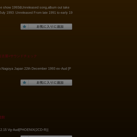
se show 1993&Unreleased song,album out take
uly 1993 :Unreleased From late 1991 to early 19
日名古屋+サウンドチェック
m:Nagoya Japan 22th December 1993 ex-Aud [P
道館
12.15 Vg-Aud[PHOENIX(2CD-R)]