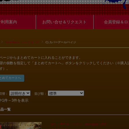
ご利用案内
お問い合せ＆リクエスト
会員登録＆ロ
Hard Rock - ハードロック
C) カバーデール/ペイジ
ページからまとめてカートに入れることができます。
望の個数を指定して「まとめてカートへ」ボタンをクリックしてください（※購入
す）。
切替：
並び順：
中1件～3件を表示
商品一覧
カヴァデール・ペイジ red tapes 1993