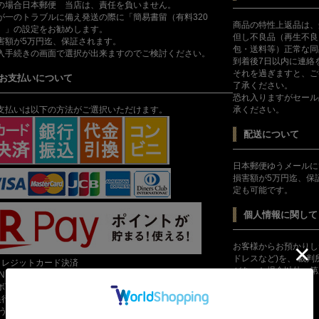
の場合日本郵便 当店は、責任を負いません。
が一のトラブルに備え発送の際に「簡易書留（有料320
商品の特性上返品は、
）」の設定をお勧めします。
但し不良品（再生不良
害額が5万円迄、保証されます。
包・送料等）正常な同
入手続きの画面で選択が出来ますのでご検討ください。
到着後7日以内に連絡
それを過ぎますと、ご
お支払いについて
了承ください。
恐れ入りますがセール
支払いは以下の方法がご選択いただけます。
承ください。
配送について
日本郵便ゆうメールに
損害額が5万円迄、保
定も可能です。
個人情報に関して
お客様からお預かりし
ドレスなど)を、 裁
クレジットカード決済
があった場合以外、第
INERS,JCB, AMEX,VISA, MASTER, UFJ, NICOS, DC分割
いません。
ボ可能]
銀行振込
納期について
ゆうちょ銀行/PayPay銀行]