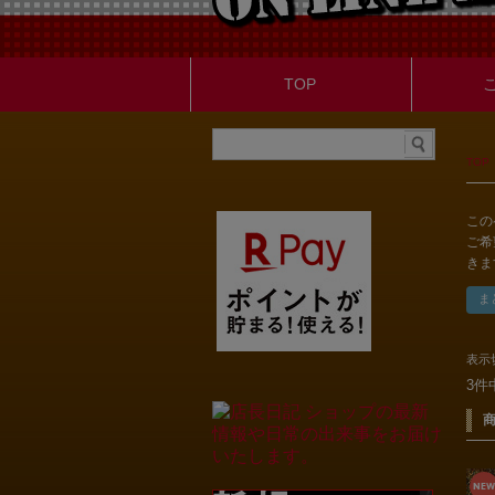
TOP
TOP
この
ご希
きま
表示
3件