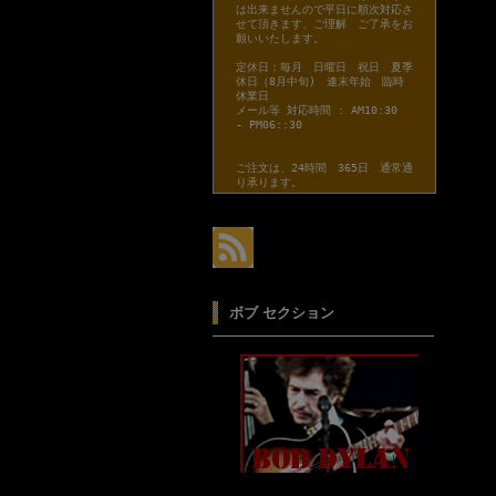
は出来ませんので平日に順次対応さ
せて頂きます、ご理解 ご了承をお
願いいたします。
定休日：毎月 日曜日 祝日 夏季
休日（8月中旬) 連末年始 臨時
休業日
メール等 対応時間 : AM10:30
- PM06::30
ご注文は、24時間 365日 通常通
り承ります。
ボブ セクション