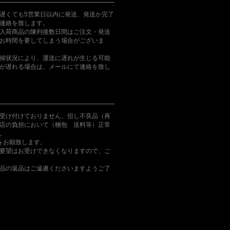
遅くても5営業日以内に発送、発送か完了
連絡を致します。
入荷商品の陳列後数日間はご注文・発送
お時間を要してしまう場合がございま
候状況により、運送に遅れが生じる可能
が遅れる場合は、メールにて連絡を致し
受け付けておりません、但し不良品（再
店の負担において（梱包 送料等）正常
。
をお願致します。
要望はお受けできなくなりますので、ご
品の返品はご遠慮くださいますようご了