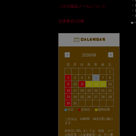
・
・
ご注文確認メールについて
・
・
交通事故110番
■
2026/08
日
月
火
水
木
金
土
1
2
3
4
5
6
7
8
9
10
11
12
13
14
15
16
17
18
19
20
21
22
23
24
25
26
27
28
29
30
31
■
■
■
今日
定休日
臨時休業
ご注文は、24時間 365日受け賜り
ます。
定休日に関しましては、発送 メー
ル対応等（入金連絡等）は、行う事