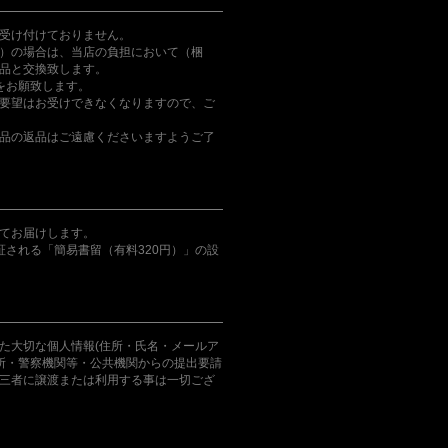
受け付けておりません。
）の場合は、当店の負担において（梱
品と交換致します。
をお願致します。
要望はお受けできなくなりますので、ご
品の返品はご遠慮くださいますようご了
てお届けします。
証される「簡易書留（有料320円）」の設
た大切な個人情報(住所・氏名・メールア
判所・警察機関等・公共機関からの提出要請
三者に譲渡または利用する事は一切ござ