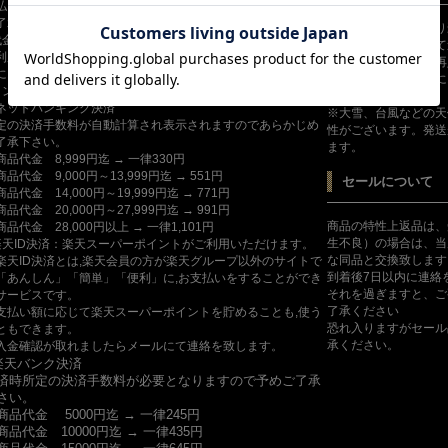
払い、入金手数料はお客様負担となりますので、あらかじめ
了承下さい。
ご入金確認日翌日より
代金引換（日本郵政のみ対応）
しましたらメールにて
利用の際は、手数料として別途470円と商品代金を配達担当
但し、新規商品及び再
にお支払いください。
が集中する為、さらに
コンビニ（番号端末式）・銀行ATM
す。
ットバンキング決済
※大雪、台風などの天
定の決済手数料が自動計算され表示されますのであらかじめ
性がございます。発送
了承下さい。
ます。
商品代金 8,999円迄 → 一律330円
商品代金 9,000円～13,999円迄 → 551円
セールについて
商品代金 14,000円～19,999円迄 → 771円
商品代金 20,000円～27,999円迄 → 991円
商品の特性上返品は、
商品代金 28,000円以上 → 一律1,101円
生不良）の場合は、当
楽天ID決済：楽天スーパーポイントがご利用いただけます。
な同品と交換致します
楽天ID決済とは,楽天会員の方が楽天グループ以外のサイトで
到着後7日以内に連絡
「あんしん」「簡単」「便利」に,お支払いをすることができ
それを過ぎますと、ご
サービスです。
了承ください
支払い額に応じて楽天スーパーポイントを貯めることも,使う
恐れ入りますがセール
ともできます。
承ください。
入金確認が取れましたらメールにて連絡を致します。
楽天バンク決済
済時所定の決済手数料が必要となりますので予めご了承
さい。
商品代金 5000円迄 → 一律245円
商品代金 10000円迄 → 一律435円