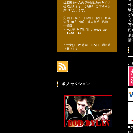
は出来ませんので平日に順次対応さ
外
せて頂きます、ご理解 ご了承をお
破
願いいたします。
が
定休日：毎月 日曜日 祝日 夏季
そ
休日（8月中旬) 連末年始 臨時
万
休業日
円
メール等 対応時間 : AM10:30
- PM06::30
損
購
ご注文は、24時間 365日 通常通
り承ります。
お
ボブ セクション
■
[D