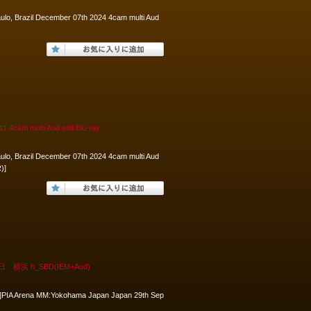
ulo, Brazil December 07th 2024 4cam multi Aud
lti Aud edit Blu-ray
ulo, Brazil December 07th 2024 4cam multi Aud
)]
浜 h_SBD(IEM+Aud)
th]PIA Arena MM:Yokohama Japan Japan 29th Sep