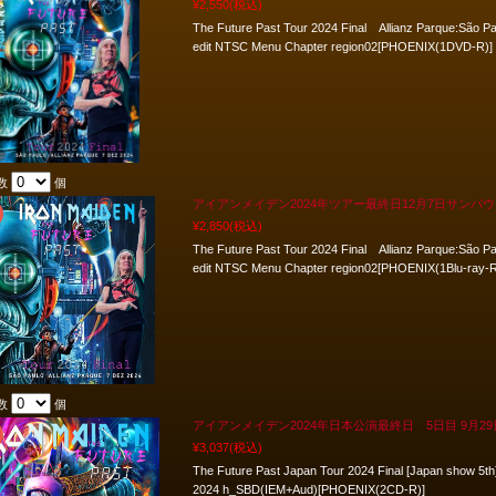
¥2,550
(税込)
The Future Past Tour 2024 Final Allianz Parque:São Pa
edit NTSC Menu Chapter region02[PHOENIX(1DVD-R)]
数
個
アイアンメイデン2024年ツアー最終日12月7日サンパウロ 4cam mu
¥2,850
(税込)
The Future Past Tour 2024 Final Allianz Parque:São Pa
edit NTSC Menu Chapter region02[PHOENIX(1Blu-ray-R
数
個
アイアンメイデン2024年日本公演最終日 5日目 9月29日 横
¥3,037
(税込)
The Future Past Japan Tour 2024 Final [Japan show 5
2024 h_SBD(IEM+Aud)[PHOENIX(2CD-R)]