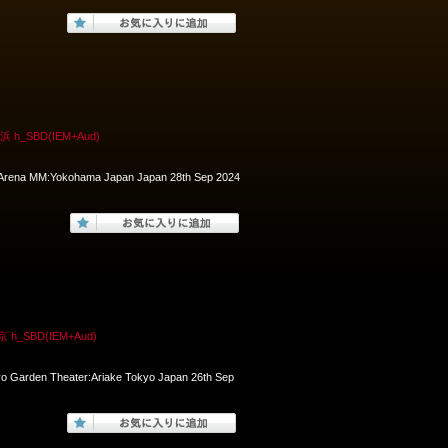
_SBD(IEM+Aud)
A Arena MM:Yokohama Japan Japan 28th Sep 2024
SBD(IEM+Aud)
yo Garden Theater:Ariake Tokyo Japan 26th Sep