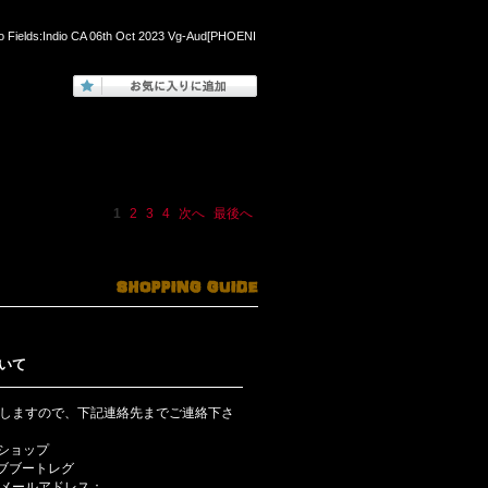
lo Fields:Indio CA 06th Oct 2023 Vg-Aud[PHOENI
1
2
3
4
次へ
最後へ
いて
しますので、下記連絡先までご連絡下さ
bショップ
ライブブートレグ
メールアドレス：