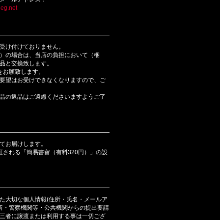
eg.net
受け付けておりません。
）の場合は、当店の負担において（梱
品と交換致します。
をお願致します。
要望はお受けできなくなりますので、ご
品の返品はご遠慮くださいますようご了
てお届けします。
証される「簡易書留（有料320円）」の設
た大切な個人情報(住所・氏名・メールア
判所・警察機関等・公共機関からの提出要請
三者に譲渡または利用する事は一切ござ