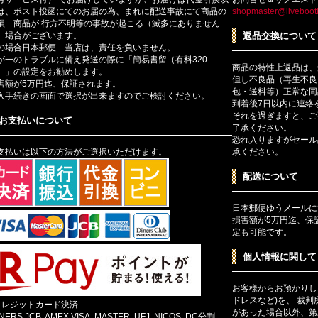
は、ポスト投函にてのお届の為、まれに配送事故にて商品の
shopmaster@livebootl
損 商品が 行方不明等の事故が起こる（滅多にありません
）場合がございます。
返品交換について
の場合日本郵便 当店は、責任を負いません。
が一のトラブルに備え発送の際に「簡易書留（有料320
商品の特性上返品は、
）」の設定をお勧めします。
但し不良品（再生不良
害額が5万円迄、保証されます。
包・送料等）正常な同
入手続きの画面で選択が出来ますのでご検討ください。
到着後7日以内に連絡
それを過ぎますと、ご
お支払いについて
了承ください。
恐れ入りますがセール
支払いは以下の方法がご選択いただけます。
承ください。
配送について
日本郵便ゆうメールに
損害額が5万円迄、保
定も可能です。
個人情報に関して
お客様からお預かりし
ドレスなど)を、 裁
クレジットカード決済
があった場合以外、第
INERS,JCB, AMEX,VISA, MASTER, UFJ, NICOS, DC分割