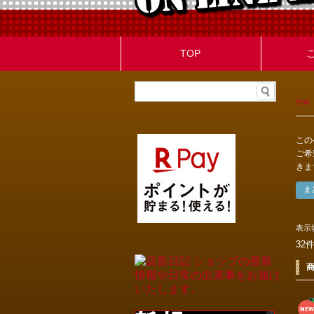
TOP
TOP
この
ご希
きま
表示
32