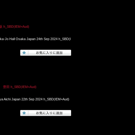
SBD(IEM+Aud)
ka-Jo Hall Osaka Japan 24th Sep 2024 h_SBD(I
 h_SBD(IEM+Aud)
oya Aichi Japan 22th Sep 2024 h_SBD(IEM+Aud)