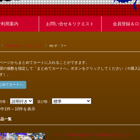
ご利用案内
お問い合せ＆リクエスト
会員登録＆ロ
Hard Rock - ハードロック
W) ザ・フー
ページからまとめてカートに入れることができます。
望の個数を指定して「まとめてカートへ」ボタンをクリックしてください（※購入
す）。
切替：
並び順：
件中1件～10件を表示
商品一覧
ザ・フー2025年北米ツアー初日8月16日フロリダ