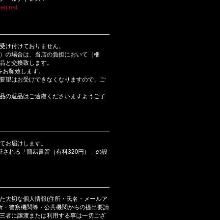
eg.net
受け付けておりません。
）の場合は、当店の負担において（梱
品と交換致します。
をお願致します。
要望はお受けできなくなりますので、ご
品の返品はご遠慮くださいますようご了
てお届けします。
証される「簡易書留（有料320円）」の設
た大切な個人情報(住所・氏名・メールア
判所・警察機関等・公共機関からの提出要請
三者に譲渡または利用する事は一切ござ