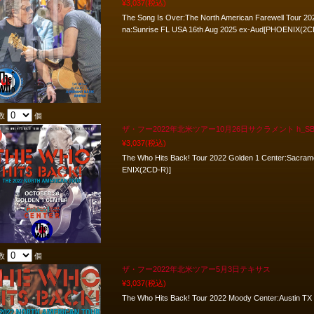
¥3,037
(税込)
The Song Is Over:The North American Farewell Tour 2
na:Sunrise FL USA 16th Aug 2025 ex-Aud[PHOENIX(2C
数
個
ザ・フー2022年北米ツアー10月26日サクラメント h_S
¥3,037
(税込)
The Who Hits Back! Tour 2022 Golden 1 Center:Sacr
ENIX(2CD-R)]
数
個
ザ・フー2022年北米ツアー5月3日テキサス
¥3,037
(税込)
The Who Hits Back! Tour 2022 Moody Center:Austin 