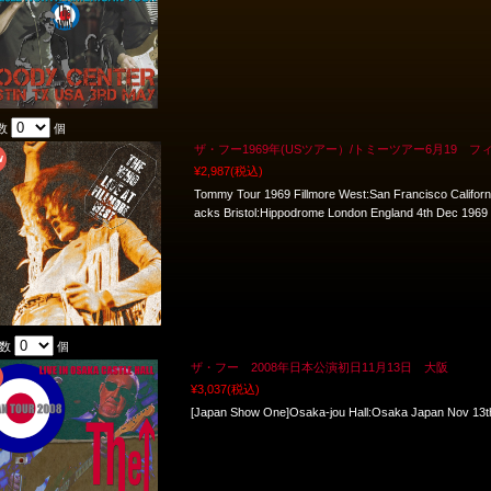
数
個
ザ・フー1969年(USツアー）/トミーツアー6月19 フィ
¥2,987
(税込)
Tommy Tour 1969 Fillmore West:San Francisco Califor
acks Bristol:Hippodrome London England 4th Dec 1
入数
個
ザ・フー 2008年日本公演初日11月13日 大阪
¥3,037
(税込)
[Japan Show One]Osaka-jou Hall:Osaka Japan Nov 13t