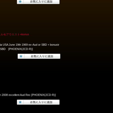
ルモアウエスト+bonus
nia USA June 19th 1969 ex-Aud or SBD + bonustr
969 SBD [PHOENIX(2CD-R)]
h 2008 excellent Aud Rec [PHOENIX(2CD-R)]