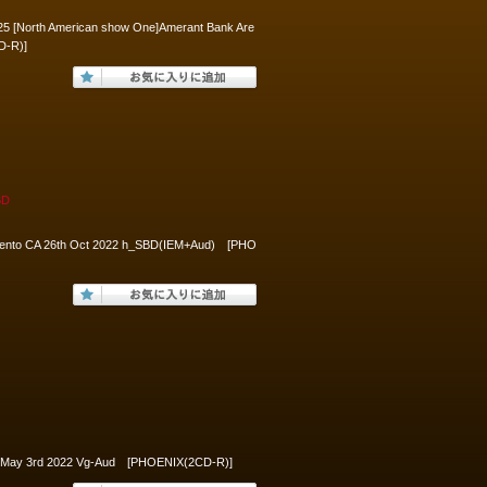
025 [North American show One]Amerant Bank Are
D-R)]
BD
amento CA 26th Oct 2022 h_SBD(IEM+Aud) [PHO
TX May 3rd 2022 Vg-Aud [PHOENIX(2CD-R)]