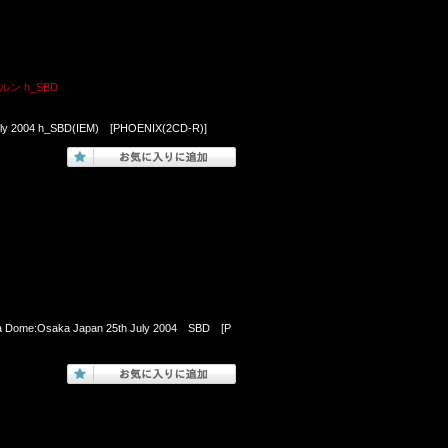
ン h_SBD
 July 2004 h_SBD(IEM) [PHOENIX(2CD-R)]
ka Dome:Osaka Japan 25th July 2004 SBD [P