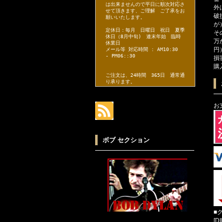
は出来ませんので平日に順次対応さ
外
せて頂きます、ご理解 ご了承をお
破
願いいたします。
が
定休日：毎月 日曜日 祝日 夏季
そ
休日（8月中旬) 連末年始 臨時
万
休業日
円
メール等 対応時間 : AM10:30
- PM06::30
損
購
ご注文は、24時間 365日 通常通
り承ります。
お
ボブ セクション
■
[D