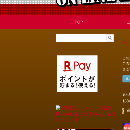
TOP
TOP
この
ご希
きま
表示
16