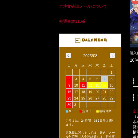
ご注文確認メールについて
交通事故110番
購入
2026/08
16
日
月
火
水
木
金
土
1
2
3
4
5
6
7
8
9
10
11
12
13
14
15
16
17
18
19
20
21
22
23
24
25
26
27
28
29
30
31
全
■
■
■
今日
定休日
臨時休業
（
ご注文は、24時間 365日受け賜り
水
ます。
発
損
定休日に関しましては、発送 メー
ル対応等（入金連絡等）は、行う事
番