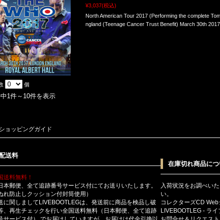
¥3,037
(税込)
North American Tour 2017 (Performing the complete To
ngland (Teenage Cancer Trust Benefit) March 30th 2
数
個
件中1件～10件を表示
ショッピングガイド
配送料
在庫切れ商品につ
国送料無料！
日本郵便、全て追跡番号サービス付にてお送りいたします。
入荷状況をお調べいた
ぬれ防止しクッション付封筒使用）
い。
送に関しましてLIVEBOOTLEGは、発送前に商品を検品し破
コレクターズCD We
等、再生チェックを行い全国送料無料（日本郵便、全て追跡
LIVEBOOTLEG - 
号サービス付） でお届けしていますが、お届けは代金引換以
お問合せ＆リクエスト