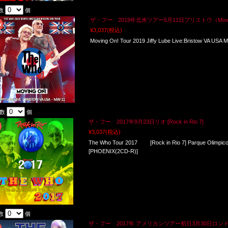
数
個
ザ・フー 2019年北米ツアー5月11日ブリストウ（Moving 
¥3,037
(税込)
Moving On! Tour 2019 Jiffy Lube Live:Bristow VA US
入数
個
ザ・フー 2017年9月23日リオ [Rock in Rio 7]
¥3,037
(税込)
The Who Tour 2017 [Rock in Rio 7] Parque Olimpico:R
[PHOENIX(2CD-R)]
数
個
ザ・フー 2017年 アメリカンツアー初日3月30日ロン