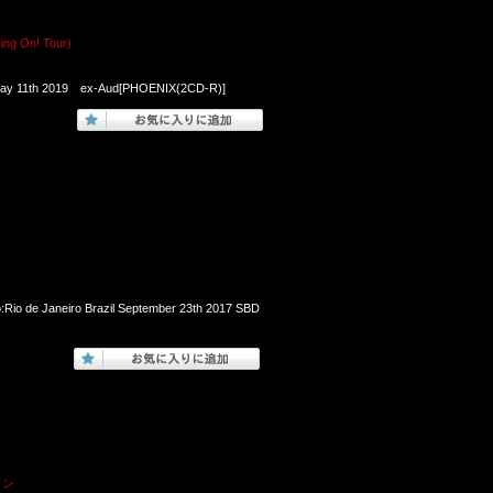
On! Tour)
A May 11th 2019 ex-Aud[PHOENIX(2CD-R)]
io de Janeiro Brazil September 23th 2017 SBD
ドン