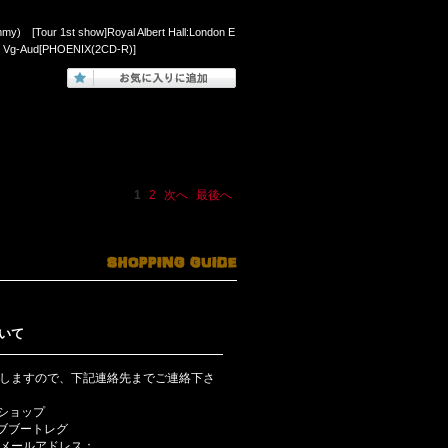
mmy) [Tour 1st show]Royal Albert Hall:London E
017 Vg-Aud[PHOENIX(2CD-R)]
1
2
次へ
最後へ
いて
しますので、下記連絡先までご連絡下さ
bショップ
ライブブートレグ
メールアドレス：