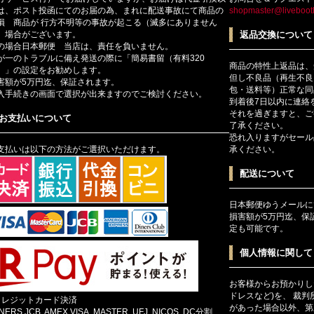
は、ポスト投函にてのお届の為、まれに配送事故にて商品の
shopmaster@livebootl
損 商品が 行方不明等の事故が起こる（滅多にありません
）場合がございます。
返品交換について
の場合日本郵便 当店は、責任を負いません。
が一のトラブルに備え発送の際に「簡易書留（有料320
商品の特性上返品は、
）」の設定をお勧めします。
但し不良品（再生不良
害額が5万円迄、保証されます。
包・送料等）正常な同
入手続きの画面で選択が出来ますのでご検討ください。
到着後7日以内に連絡
それを過ぎますと、ご
お支払いについて
了承ください。
恐れ入りますがセール
支払いは以下の方法がご選択いただけます。
承ください。
配送について
日本郵便ゆうメールに
損害額が5万円迄、保
定も可能です。
個人情報に関して
お客様からお預かりし
ドレスなど)を、 裁
クレジットカード決済
があった場合以外、第
INERS,JCB, AMEX,VISA, MASTER, UFJ, NICOS, DC分割