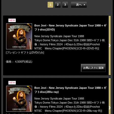
1
2
3
次へ
NEW
Bon Jovi - New Jersey Syndicate Japan Tour 1988＋ギ
フトdisc(2DVD)
New Jersey Syndicate Japan Tour 1988
Tokyo Dome:Tokyo Japan Dec 31th 1988 SBD+ギフト映
像：history Films 2024（4Daysを2Disc収録)Proshot
NTSC Menu Chapter[PHOENIX(1CD-R+2DVD-R)]
[プレゼントギフトはDVDのみ]
価格： 4,500円(税込)
NEW
Bon Jovi - New Jersey Syndicate Japan Tour 1988＋ギ
フトdisc(2Blu-ray)
New Jersey Syndicate Japan Tour 1988
Tokyo Dome:Tokyo Japan Dec 31th 1988 SBD+ギフト映
像：history Films 2024（4Daysを2Disc収録)Proshot
NTSC Menu Chapter[PHOENIX(1CD-R+2Blu-ray-R)]