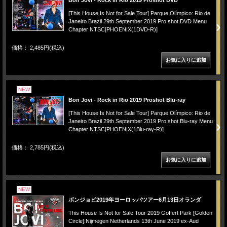
[This House Is Not for Sale Tour] Parque Olímpico: Rio de
Janeiro Brazil 29th September 2019 Pro shot DVD Menu
Chapter NTSC[PHOENIX(1DVD-R)]
価格： 2,485円(税込)
NEW
Bon Jovi - Rock in Rio 2019 Proshot Blu-ray
[This House Is Not for Sale Tour] Parque Olímpico: Rio de
Janeiro Brazil 29th September 2019 Pro shot Blu-ray Menu
Chapter NTSC[PHOENIX(1Blu-ray-R)]
価格： 2,785円(税込)
NEW
ボンジョビ2019年ヨーロッパツアー6月13日オランダ
This House Is Not for Sale Tour 2019 Goffert Park [Golden
Circle]:Nijmegen Netherlands 13th June 2019 ex-Aud