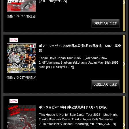
[PHOENIX(2CD-R)]
価格： 3,037円(税込)
NEW
ボン・ジョヴィ1996年日本公演5月19日横浜 SBD 完全
盤
These Days Japan Tour 1996 [Yokhama Show
2nd]Yokohama Stadium:Yokohama Japan May 19th 1996
SBD [PHOENIX(2CD-R)]
価格： 3,037円(税込)
NEW
ボンジョビ2018年日本公演最終日11月27日大阪
This House Is Not for Sale Japan Tour 2018 [2nd Night :
Osaka]Kyocera Dome: Osaka Japan 27th November
2018 excellent Audience Recording[PHOENIX(2CD-R)]