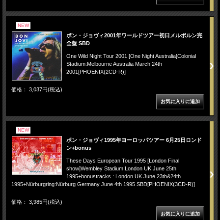
NEW
ボン・ジョヴィ2001年ワールドツアー初日メルボルン完
全盤 SBD
One Wild Night Tour 2001 [One Night Australia]Colonial
Stadium:Melbourne Australia March 24th
2001[PHOENIX(2CD-R)]
価格： 3,037円(税込)
NEW
ボン・ジョヴィ1995年ヨーロッパツアー 6月25日ロンド
ン+bonus
These Days European Tour 1995 [London Final
show]Wembley Stadium:London UK June 25th
1995+bonustracks : London UK June 23th&24th
1995+Nürburgring:Nürburg Germany June 4th 1995 SBD[PHOENIX(3CD-R)]
価格： 3,985円(税込)