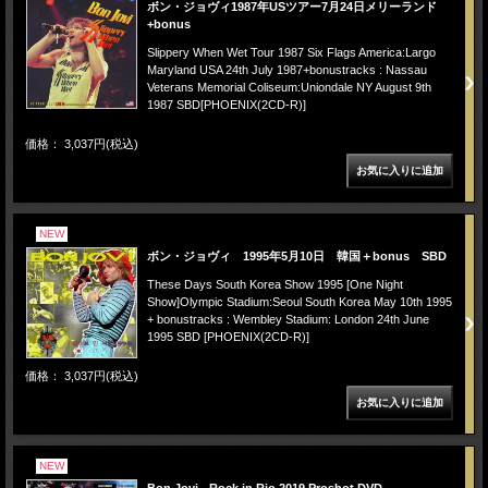
ボン・ジョヴィ1987年USツアー7月24日メリーランド
+bonus
Slippery When Wet Tour 1987 Six Flags America:Largo
Maryland USA 24th July 1987+bonustracks : Nassau
Veterans Memorial Coliseum:Uniondale NY August 9th
1987 SBD[PHOENIX(2CD-R)]
価格： 3,037円(税込)
NEW
ボン・ジョヴィ 1995年5月10日 韓国＋bonus SBD
These Days South Korea Show 1995 [One Night
Show]Olympic Stadium:Seoul South Korea May 10th 1995
+ bonustracks : Wembley Stadium: London 24th June
1995 SBD [PHOENIX(2CD-R)]
価格： 3,037円(税込)
NEW
Bon Jovi - Rock in Rio 2019 Proshot DVD