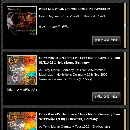
Brian May w/Cozy Powell Live at Hollywood 93
Brian May feat. Cozy Powell /Hollywood 1993
価格： 2,305円(税込)
Cozy Powell's Hammer w/ Tony Martin Germany Tour
92/11月19日Heidelberg, Germany
w/ Tony Martin Germany Tour 92 Schwimmbad
Musikclub：Heidelberg Germany 19th Nov 1992
V+Audience Rec [PHOENIX(1CD-R)]
価格： 2,305円(税込)
Cozy Powell's Hammer w/ Tony Martin Germany Tour
92/1992年11月18日 Frankfurt, Germany
w/ Tony Martin Germany Tour 1992 Sinkkasten：