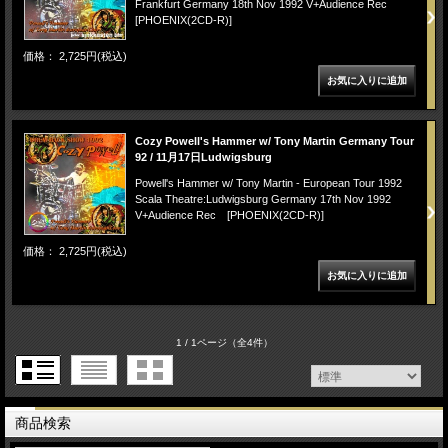
Frankfurt Germany 18th Nov 1992 V+Audience Rec
[PHOENIX(2CD-R)]
価格： 2,725円(税込)
Cozy Powell's Hammer w/ Tony Martin Germany Tour
92 / 11月17日Ludwigsburg
Powell's Hammer w/ Tony Martin - European Tour 1992
Scala Theatre:Ludwigsburg Germany 17th Nov 1992
V+Audience Rec [PHOENIX(2CD-R)]
価格： 2,725円(税込)
1 / 1ページ
（全4件）
商品検索