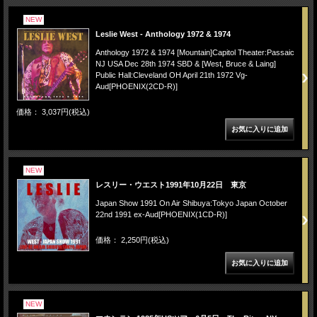
NEW
Leslie West - Anthology 1972 & 1974
Anthology 1972 & 1974 [Mountain]Capitol Theater:Passaic
NJ USA Dec 28th 1974 SBD & [West, Bruce & Laing]
Public Hall:Cleveland OH April 21th 1972 Vg-
Aud[PHOENIX(2CD-R)]
価格： 3,037円(税込)
NEW
レスリー・ウエスト1991年10月22日 東京
Japan Show 1991 On Air Shibuya:Tokyo Japan October
22nd 1991 ex-Aud[PHOENIX(1CD-R)]
価格： 2,250円(税込)
NEW