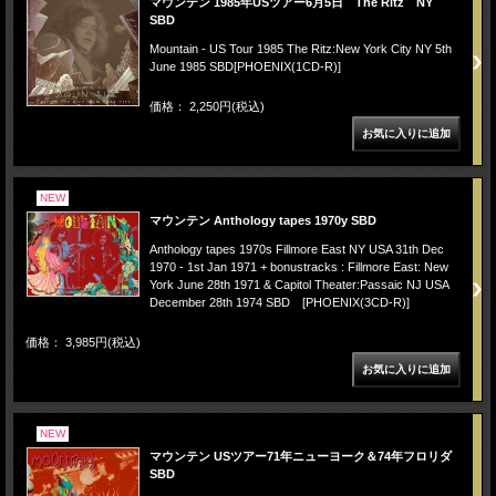
マウンテン 1985年USツアー6月5日 The Ritz NY
SBD
Mountain - US Tour 1985 The Ritz:New York City NY 5th
June 1985 SBD[PHOENIX(1CD-R)]
価格： 2,250円(税込)
NEW
マウンテン Anthology tapes 1970y SBD
Anthology tapes 1970s Fillmore East NY USA 31th Dec
1970 - 1st Jan 1971 + bonustracks : Fillmore East: New
York June 28th 1971 & Capitol Theater:Passaic NJ USA
December 28th 1974 SBD [PHOENIX(3CD-R)]
価格： 3,985円(税込)
NEW
マウンテン USツアー71年ニューヨーク＆74年フロリダ
SBD