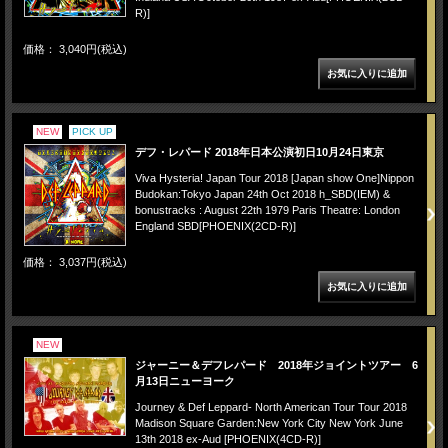
R)]
価格： 3,040円(税込)
NEW
PICK UP
デフ・レパード 2018年日本公演初日10月24日東京
Viva Hysteria! Japan Tour 2018 [Japan show One]Nippon
Budokan:Tokyo Japan 24th Oct 2018 h_SBD(IEM) &
bonustracks : August 22th 1979 Paris Theatre: London
England SBD[PHOENIX(2CD-R)]
価格： 3,037円(税込)
NEW
ジャーニー＆デフレパード 2018年ジョイントツアー 6
月13日ニューヨーク
Journey & Def Leppard- North American Tour Tour 2018
Madison Square Garden:New York City New York June
13th 2018 ex-Aud [PHOENIX(4CD-R)]