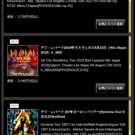
bonustracks : ABC Studios:Los Angeles CA May 25th 2022 Pro shot Blu-ray
NTSC Menu Chapter[PHOENIX(1Blu-ray-R)]
価格： 2,750円(税込)
NEW
デフ・レパード2019年ラスヴェガス8月23日（Hits Vegas
2019）h_SBD
Sin City Residency Tour 2019 [Def Leppard Hits Vegas
2019]Zappo's Theater:Las Vegas NV August 23th 2019
h_SBD(IEM)[PHOENIX(2CD-R)]
価格： 3,040円(税込)
NEW
デフ・レパード (87年ヨーロッパツアー)Hysteria Tour 8
月31日Sheffield
Hysteria Tour 1987 City Hall:Sheffield England August 31th
1987 & bonustracks : Market Square Arena:Indianapolis
Indiana USA October 26th 1987 ex-Aud[PHOENIX(2CD-