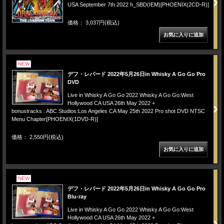
USA September 7th 2022 h_SBD(IEM)[PHOENIX(2CD-R)]
価格： 3,037円(税込)
NEW
デフ・レパード 2022年5月26日in Whisky A Go Go Pro
DVD
Live in Whisky A Go Go 2022 Whisky A Go Go:West
Hollywood CA USA 26th May 2022 +
bonustracks : ABC Studios:Los Angeles CA May 25th 2022 Pro shot DVD NTSC
Menu Chapter[PHOENIX(1DVD-R)]
価格： 2,550円(税込)
NEW
デフ・レパード 2022年5月26日in Whisky A Go Go Pro
Blu-ray
Live in Whisky A Go Go 2022 Whisky A Go Go:West
Hollywood CA USA 26th May 2022 +