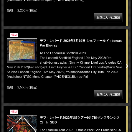
価格： 2,250円(税込)
NEW
デフ・レパード 2023年5月19日 シェフィールド +bonus
Pro Blu-ray
At The Leadmill in Sheffield 2023
The Leadmill:Sheffield England 19th May 2023(Pro
shot)+bonustracks :[Jimmy Kimmel Live] Los Angeles CA
May 25th 2022(Pro shot)&[ft. Emm Gryner & BBC Concert Orchestra]Maida Vale
Studios:London England 16th May 2023(Pro shot)&Atlantic City 10th Feb 2023
(Aud shot) NTSC Menu Chapter [PHOENIX(1Blu-ray-R)]
価格： 2,550円(税込)
NEW
デフ・レパード2022年USツアー9月7日サンフランシス
コ h_SBD
The Stadium Tour 2022 Oracle Park:San Francisco CA