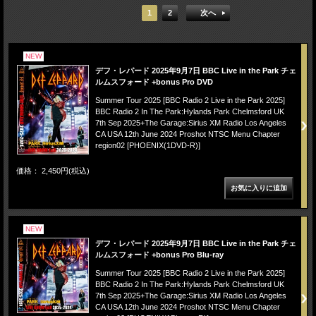
1
2
次へ
NEW
デフ・レパード 2025年9月7日 BBC Live in the Park チェ
ルムスフォード +bonus Pro DVD
Summer Tour 2025 [BBC Radio 2 Live in the Park 2025]
BBC Radio 2 In The Park:Hylands Park Chelmsford UK
7th Sep 2025+The Garage:Sirius XM Radio Los Angeles
CA USA 12th June 2024 Proshot NTSC Menu Chapter
region02 [PHOENIX(1DVD-R)]
価格： 2,450円(税込)
NEW
デフ・レパード 2025年9月7日 BBC Live in the Park チェ
ルムスフォード +bonus Pro Blu-ray
Summer Tour 2025 [BBC Radio 2 Live in the Park 2025]
BBC Radio 2 In The Park:Hylands Park Chelmsford UK
7th Sep 2025+The Garage:Sirius XM Radio Los Angeles
CA USA 12th June 2024 Proshot NTSC Menu Chapter