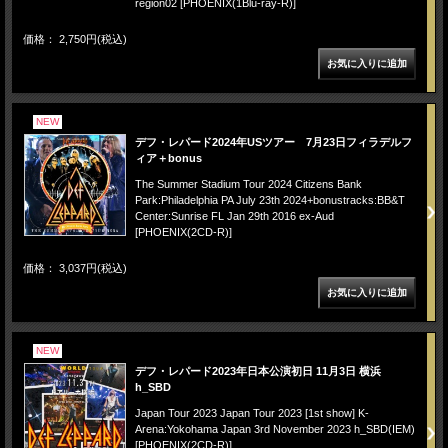
region02 [PHOENIX(1Blu-ray-R)]
価格： 2,750円(税込)
NEW
デフ・レパード2024年USツアー 7月23日フィラデルフ
ィア＋bonus
The Summer Stadium Tour 2024 Citizens Bank
Park:Philadelphia PA July 23th 2024+bonustracks:BB&T
Center:Sunrise FL Jan 29th 2016 ex-Aud
[PHOENIX(2CD-R)]
価格： 3,037円(税込)
NEW
デフ・レパード2023年日本公演初日 11月3日 横浜
h_SBD
Japan Tour 2023 Japan Tour 2023 [1st show] K-
Arena:Yokohama Japan 3rd November 2023 h_SBD(IEM)
[PHOENIX(2CD-R)]