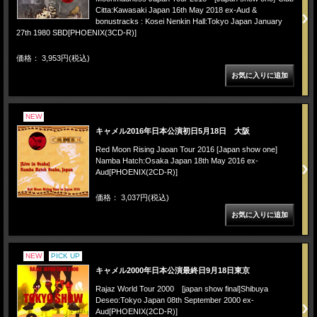
Citta:Kawasaki Japan 16th May 2018 ex-Aud &
bonustracks : Kosei Nenkin Hall:Tokyo Japan January
27th 1980 SBD[PHOENIX(3CD-R)]
価格： 3,953円(税込)
NEW
キャメル2016年日本公演初日5月18日 大阪
Red Moon Rising Jaoan Tour 2016 [Japan show one]
Namba Hatch:Osaka Japan 18th May 2016 ex-
Aud[PHOENIX(2CD-R)]
価格： 3,037円(税込)
NEW
PICK UP
キャメル2000年日本公演最終日9月18日東京
Rajaz World Tour 2000 [japan show final]Shibuya
Deseo:Tokyo Japan 08th September 2000 ex-
Aud[PHOENIX(2CD-R)]