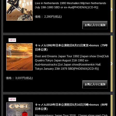
Live in Netherlands 1980 Meshallen:Wijchen Netherlands
July 19th 1980 SBD or ex-Aud[PHOENIX(1CD-R)]
価格： 2,280円(税込)
NEW
キャメル1992年日本公演初日8月21日東京+bonus（79年
日本公演）
Dust and Dreams Japan Tour 1992 [Japan show One]Club
Quattro:Tokyo Japan August 21th 1992 ex-
Aud+bonustracks:[1st Japan show]Koseinenkin Hall:
Tokyo January 23th 1979 SBD[PHOENIX(2CD-R)]
価格： 3,037円(税込)
NEW
キャメル2018年日本公演初日5月16日川崎+bonus（80年
日本公演）
Moonmadness Japan Tour 2018 [Japan show one} Club