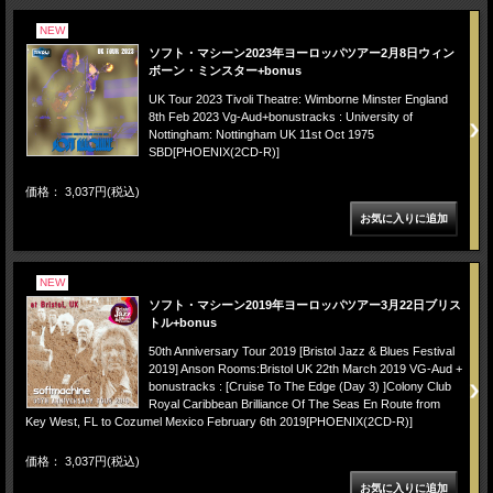
NEW
ソフト・マシーン2023年ヨーロッパツアー2月8日ウィン
ボーン・ミンスター+bonus
UK Tour 2023 Tivoli Theatre: Wimborne Minster England
8th Feb 2023 Vg-Aud+bonustracks : University of
Nottingham: Nottingham UK 11st Oct 1975
SBD[PHOENIX(2CD-R)]
価格： 3,037円(税込)
NEW
ソフト・マシーン2019年ヨーロッパツアー3月22日ブリス
トル+bonus
50th Anniversary Tour 2019 [Bristol Jazz & Blues Festival
2019] Anson Rooms:Bristol UK 22th March 2019 VG-Aud +
bonustracks : [Cruise To The Edge (Day 3) ]Colony Club
Royal Caribbean Brilliance Of The Seas En Route from
Key West, FL to Cozumel Mexico February 6th 2019[PHOENIX(2CD-R)]
価格： 3,037円(税込)