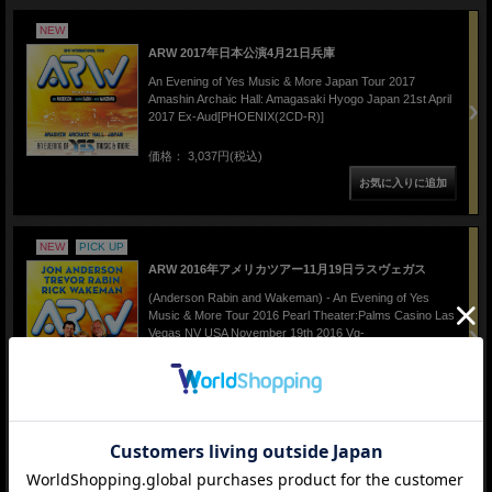
NEW
ARW 2017年日本公演4月21日兵庫
An Evening of Yes Music & More Japan Tour 2017
Amashin Archaic Hall: Amagasaki Hyogo Japan 21st April
2017 Ex-Aud[PHOENIX(2CD-R)]
価格： 3,037円(税込)
NEW
PICK UP
ARW 2016年アメリカツアー11月19日ラスヴェガス
(Anderson Rabin and Wakeman) - An Evening of Yes
Music & More Tour 2016 Pearl Theater:Palms Casino Las
Vegas NV USA November 19th 2016 Vg-
Aud[PHOENIX(2CD-R)]
価格： 3,037円(税込)
1 / 1ページ
（全2件）