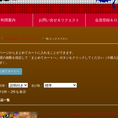
ご利用案内
お問い合せ＆リクエスト
会員登録＆ロ
Progressive - プログレッシブ
N) ニックメイスン
ページからまとめてカートに入れることができます。
望の個数を指定して「まとめてカートへ」ボタンをクリックしてください（※購入
す）。
切替：
並び順：
中1件～2件を表示
商品一覧
ニックメイスン（Saucerful of Secrets）2022年11月