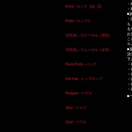
・
Rock - ロック 【Q - Z】
・
■
・
Pops - ポップス
も
る
お
VOCAL - ヴォーカル（男性）
こ
※
■
VOCAL - ヴォーカル（女性）
決
下
・
Punk Rock - パンク
・
・
Hip hop - ヒップホップ
・
・
・
Reggae - レゲエ
■
Jazz - ジャズ
Soul - ソウル