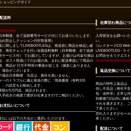
ショッピングガイド
配送料
在庫切れ商品につ
国送料無料！
日本郵便、全て追跡番号サービス付にてお送りいたします。
入荷状況をお調べいた
ぬれ防止しクッション付封筒使用）
い。
送に関しましてLIVEBOOTLEGは、発送前に商品を検品し破
コレクターズCD We
等、再生チェックを行い全国送料無料（日本郵便、全て追跡
LIVEBOOTLEG - 
号サービス付） でお届けしていますが、お届けは代金引換以
お問合せ＆リクエスト
は、ポスト投函にてのお届の為、まれに配送事故にて商品の
shopmaster@livebootl
損 商品が 行方不明等の事故が起こる（滅多にありません
）場合がございます。
返品交換について
の場合日本郵便 当店は、責任を負いません。
が一のトラブルに備え発送の際に「簡易書留（有料320
商品の特性上返品は、
）」の設定をお勧めします。
但し不良品（再生不良
害額が5万円迄、保証されます。
包・送料等）正常な同
入手続きの画面で選択が出来ますのでご検討ください。
到着後7日以内に連絡
それを過ぎますと、ご
お支払いについて
了承ください。
恐れ入りますがセール
支払いは以下の方法がご選択いただけます。
承ください。
配送について