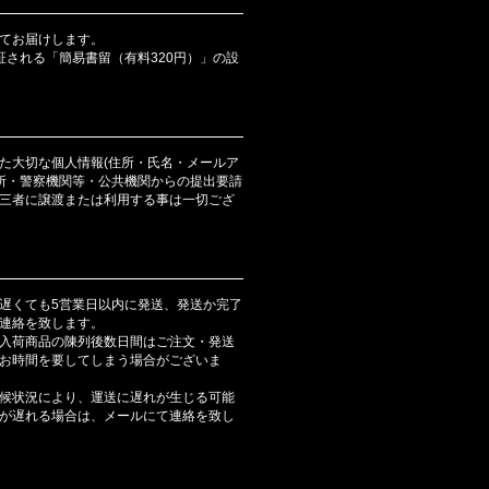
てお届けします。
証される「簡易書留（有料320円）」の設
た大切な個人情報(住所・氏名・メールア
判所・警察機関等・公共機関からの提出要請
三者に譲渡または利用する事は一切ござ
遅くても5営業日以内に発送、発送か完了
連絡を致します。
入荷商品の陳列後数日間はご注文・発送
お時間を要してしまう場合がございま
候状況により、運送に遅れが生じる可能
が遅れる場合は、メールにて連絡を致し