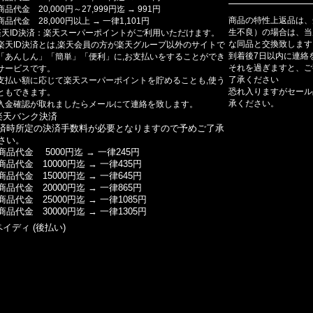
商品代金 20,000円～27,999円迄 → 991円
商品の特性上返品は、
商品代金 28,000円以上 → 一律1,101円
生不良）の場合は、当
楽天ID決済：楽天スーパーポイントがご利用いただけます。
な同品と交換致します
楽天ID決済とは,楽天会員の方が楽天グループ以外のサイトで
到着後7日以内に連絡
「あんしん」「簡単」「便利」に,お支払いをすることができ
それを過ぎますと、ご
サービスです。
了承ください
支払い額に応じて楽天スーパーポイントを貯めることも,使う
恐れ入りますがセール
ともできます。
承ください。
入金確認が取れましたらメールにて連絡を致します。
楽天バンク決済
済時所定の決済手数料が必要となりますので予めご了承
さい。
商品代金 5000円迄 → 一律245円
商品代金 10000円迄 → 一律435円
商品代金 15000円迄 → 一律645円
商品代金 20000円迄 → 一律865円
商品代金 25000円迄 → 一律1085円
商品代金 30000円迄 → 一律1305円
ペイディ (後払い)