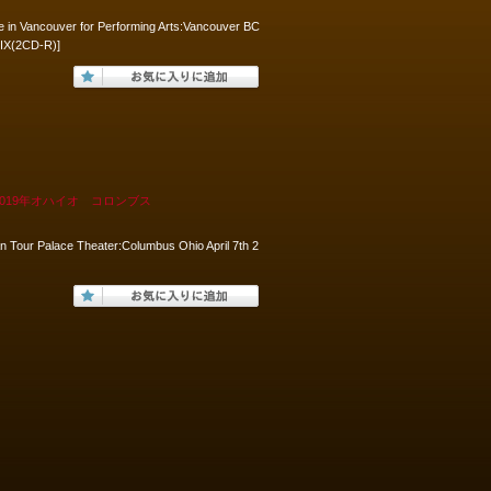
e in Vancouver for Performing Arts:Vancouver BC
IX(2CD-R)]
rets）2019年オハイオ コロンブス
n Tour Palace Theater:Columbus Ohio April 7th 2