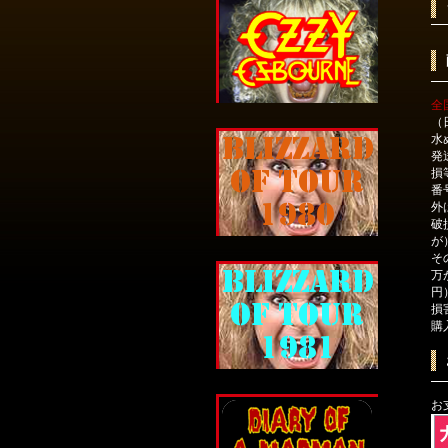
全
（
水
発
損
番
外
破
が
そ
万
円
損
購
お