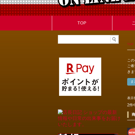
TOP
TOP
この
ご希
きま
表示
2件