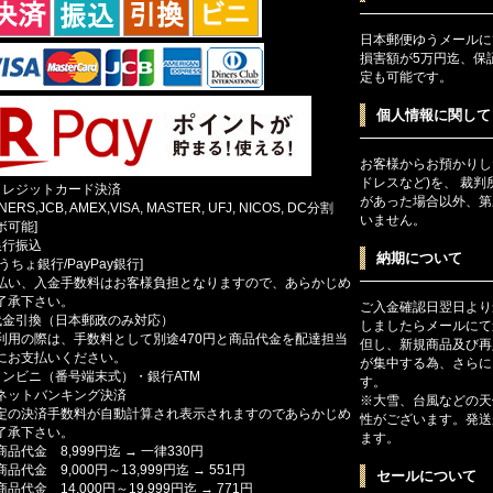
日本郵便ゆうメールに
損害額が5万円迄、保
定も可能です。
個人情報に関して
お客様からお預かりし
ドレスなど)を、 裁
クレジットカード決済
があった場合以外、第
INERS,JCB, AMEX,VISA, MASTER, UFJ, NICOS, DC分割
いません。
ボ可能]
銀行振込
納期について
ゆうちょ銀行/PayPay銀行]
払い、入金手数料はお客様負担となりますので、あらかじめ
了承下さい。
ご入金確認日翌日より
代金引換（日本郵政のみ対応）
しましたらメールにて
利用の際は、手数料として別途470円と商品代金を配達担当
但し、新規商品及び再
にお支払いください。
が集中する為、さらに
コンビニ（番号端末式）・銀行ATM
す。
ットバンキング決済
※大雪、台風などの天
定の決済手数料が自動計算され表示されますのであらかじめ
性がございます。発送
了承下さい。
ます。
商品代金 8,999円迄 → 一律330円
商品代金 9,000円～13,999円迄 → 551円
セールについて
商品代金 14,000円～19,999円迄 → 771円