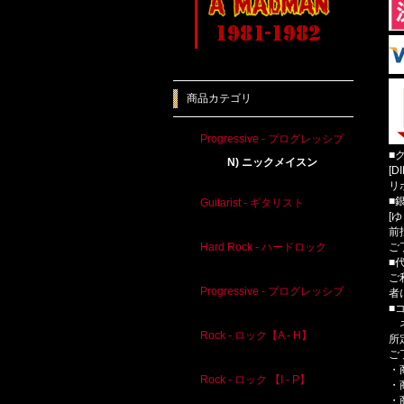
商品カテゴリ
Progressive - プログレッシブ
■
N) ニックメイスン
[D
リ
■
Guitarist - ギタリスト
[
前
ご
Hard Rock - ハードロック
■
ご
Progressive - プログレッシブ
者
■
ネ
Rock - ロック【A - H】
所
ご
・
Rock - ロック 【I - P】
・
・