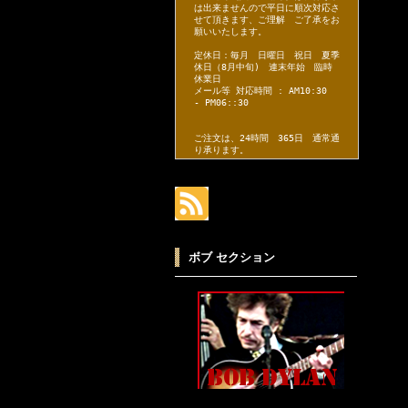
は出来ませんので平日に順次対応さ
せて頂きます、ご理解 ご了承をお
願いいたします。
定休日：毎月 日曜日 祝日 夏季
休日（8月中旬) 連末年始 臨時
休業日
メール等 対応時間 : AM10:30
- PM06::30
ご注文は、24時間 365日 通常通
り承ります。
ボブ セクション