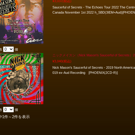
¥3,037
(税込)
Saucerful of Secrets - The Echoes Tour 2022 The Centr
Canada November 1st 2022 h_SBD(3IEM+Aud)[PHOEN
数
個
ニックメイスン（Nick Mason's Saucerful of Sec
¥3,040
(税込)
Nick Mason's Saucerful of Secrets - 2019 North America
019 ex-Aud Recording [PHOENIX(2CD-R)]
数
個
中1件～2件を表示