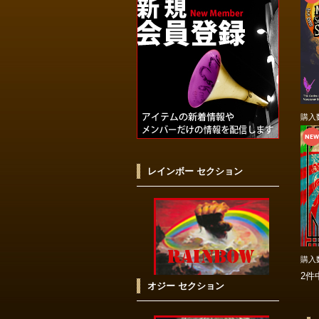
購入
レインボー セクション
購入
2件
オジー セクション