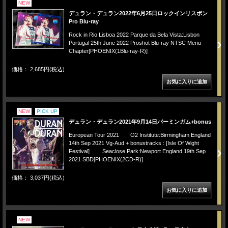
NEW
デュラン・デュラン2022年6月25日ロックインリスボン
Pro Blu-ray
Rock in Rio Lisboa 2022 Parque da Bela Vista:Lisbon
Portugal 25th June 2022 Proshot Blu-ray NTSC Menu
Chapter[PHOENIX(1Blu-ray-R)]
価格： 2,685円(税込)
NEW
PICK UP
デュラン・デュラン2021年9月14日バーミンガム+bonus
European Tour 2021 O2 Institute:Birmingham England
14th Sep 2021 Vg-Aud + bonustracks : [Isle Of Wight
Festival] Seaclose Park:Newport England 19th Sep
2021 SBD[PHOENIX(2CD-R)]
価格： 3,037円(税込)
NEW