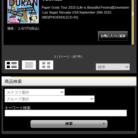
Paper Gods Tour 2015 [Life is Beautiful Festival]Downtown
:Las Vegas Nevada USA September 26th 2015
SBD[PHOENIX(1CD-R)]
価格： 2,427円(税込)
1 / 1ページ
（全7件）
商品検索
キーワード検索