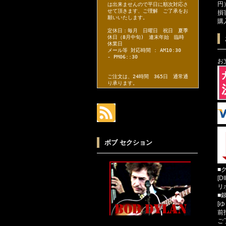
円
は出来ませんので平日に順次対応さ
せて頂きます、ご理解 ご了承をお
損
願いいたします。
購
定休日：毎月 日曜日 祝日 夏季
休日（8月中旬) 連末年始 臨時
休業日
メール等 対応時間 : AM10:30
- PM06::30
お
ご注文は、24時間 365日 通常通
り承ります。
ボブ セクション
■
[D
リ
■
[
前
ご