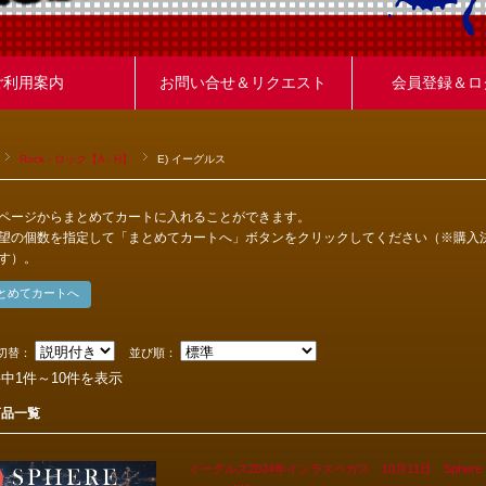
ご利用案内
お問い合せ＆リクエスト
会員登録＆ロ
Rock - ロック【A - H】
E) イーグルス
ページからまとめてカートに入れることができます。
望の個数を指定して「まとめてカートへ」ボタンをクリックしてください（※購入
す）。
切替：
並び順：
件中1件～10件を表示
商品一覧
イーグルス2024年インラスベガス 10月11日 Sphere