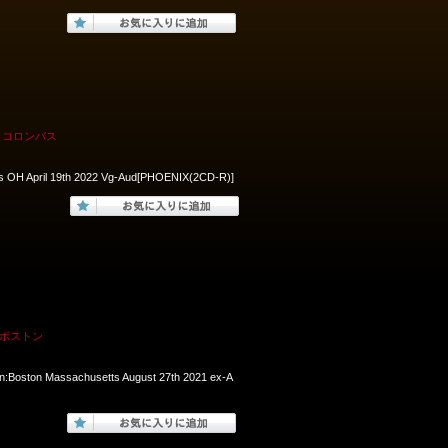
日コロンバス
us OH April 19th 2022 Vg-Aud[PHOENIX(2CD-R)]
日ボストン
en:Boston Massachusetts August 27th 2021 ex-A