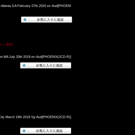
na:Atlanta GA February 07th 2020 ex-Aud[PHOENI
ストン初日
ton MA July 20th 2018 ex-Aud[PHOENIX(2CD-R)]
s City March 19th 2018 Vg-Aud[PHOENIX(2CD-R)]