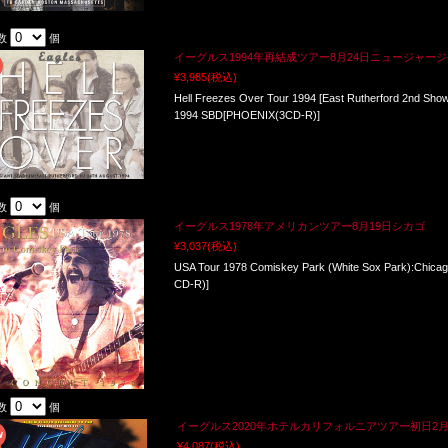
数
個
イーグルス1994年再結成ツアー8月24日ニュージャージ
¥3,985
(税込)
Hell Freezes Over Tour 1994 [East Rutherford 2nd Show
1994 SBD[PHOENIX(3CD-R)]
数
個
イーグルス1978年アメリカンツアー8月19日シカゴ
¥3,037
(税込)
USA Tour 1978 Comiskey Park (White Sox Park):Chicag
CD-R)]
数
個
イーグルス2020年ホテルカリフォルニアツアー初日2
¥4,087
(税込)