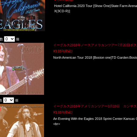
Hotel California 2020 Tour [Show One}State Farm Are
X(3CD-R)]
入数
個
イーグルス2018年ノースアメリカンツアー7月20日ボ
¥3,037
(税込)
North American Tour 2018 [Boston one]TD Garden:Bos
数
個
イーグルス2018年アメリカンツアー3月19日 カンサス
¥3,037
(税込)
An Evening With the Eagles 2018 Sprint Center:Kansa
<br>