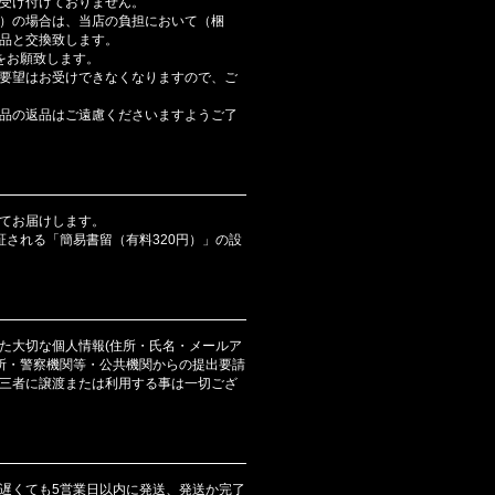
受け付けておりません。
）の場合は、当店の負担において（梱
品と交換致します。
をお願致します。
要望はお受けできなくなりますので、ご
品の返品はご遠慮くださいますようご了
てお届けします。
証される「簡易書留（有料320円）」の設
た大切な個人情報(住所・氏名・メールア
判所・警察機関等・公共機関からの提出要請
三者に譲渡または利用する事は一切ござ
遅くても5営業日以内に発送、発送か完了