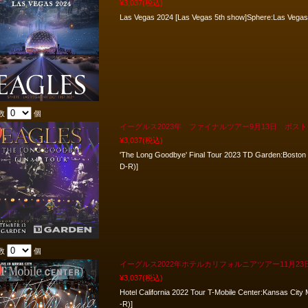
¥3,037
(税込)
Las Vegas 2024 [Las Vegas 5th show]Sphere:Las Veg
数
個
イーグルス2023年 ファイナルツアー9月13日 ボス
¥3,037
(税込)
'The Long Goodbye' Final Tour 2023 TD Garden:Bost
D-R)]
数
個
イーグルス2022年ホテルカリフォルニアツアー11月2
¥3,037
(税込)
Hotel California 2022 Tour T-Mobile Center:Kansas C
-R)]