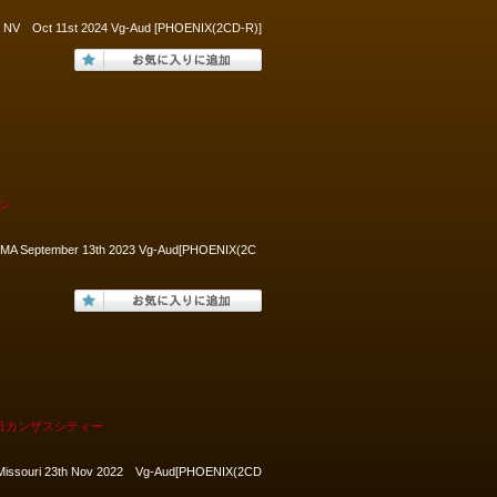
as NV Oct 11st 2024 Vg-Aud [PHOENIX(2CD-R)]
トン
on MA September 13th 2023 Vg-Aud[PHOENIX(2C
3日カンザスシティー
ity Missouri 23th Nov 2022 Vg-Aud[PHOENIX(2CD