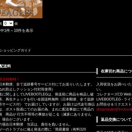
数
個
件中1件～10件を表示
ショッピングガイド
配送料
在庫切れ商品につ
国送料無料！
日本郵便、全て追跡番号サービス付にてお送りいたします。
入荷状況をお調べいた
ぬれ防止しクッション付封筒使用）
い。
送に関しましてLIVEBOOTLEGは、発送前に商品を検品し破
コレクターズCD We
等、再生チェックを行い全国送料無料（日本郵便、全て追跡
LIVEBOOTLEG - 
号サービス付） でお届けしていますが、お届けは代金引換以
お問合せ＆リクエスト
は、ポスト投函にてのお届の為、まれに配送事故にて商品の
shopmaster@livebootl
損 商品が 行方不明等の事故が起こる（滅多にありません
）場合がございます。
返品交換について
の場合日本郵便 当店は、責任を負いません。
が一のトラブルに備え発送の際に「簡易書留（有料320