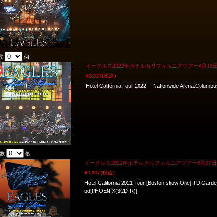
数
個
イーグルス2022年ホテルカリフォルニアツアー4月19
¥3,037
(税込)
Hotel California Tour 2022 Nationwide Arena:Columb
入数
個
イーグルス2021年ホテルカリフォルニアツアー8月27
¥3,987
(税込)
Hotel California 2021 Tour [Boston show One] TD Gard
ud[PHOENIX(3CD-R)]