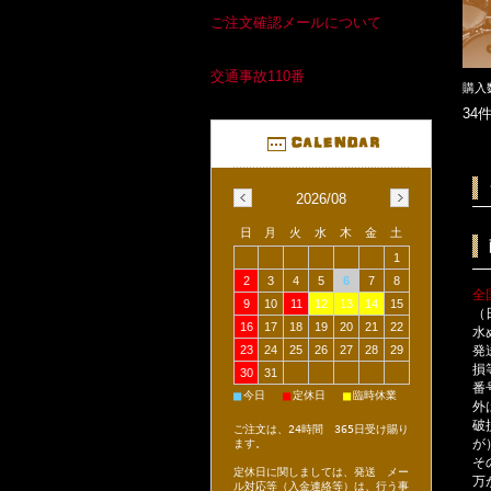
ご注文確認メールについて
交通事故110番
購入
34
2026/08
日
月
火
水
木
金
土
1
2
3
4
5
6
7
8
全
9
10
11
12
13
14
15
（
16
17
18
19
20
21
22
水
発
23
24
25
26
27
28
29
損
30
31
番
■
■
■
今日
定休日
臨時休業
外
破
ご注文は、24時間 365日受け賜り
が
ます。
そ
定休日に関しましては、発送 メー
万
ル対応等（入金連絡等）は、行う事