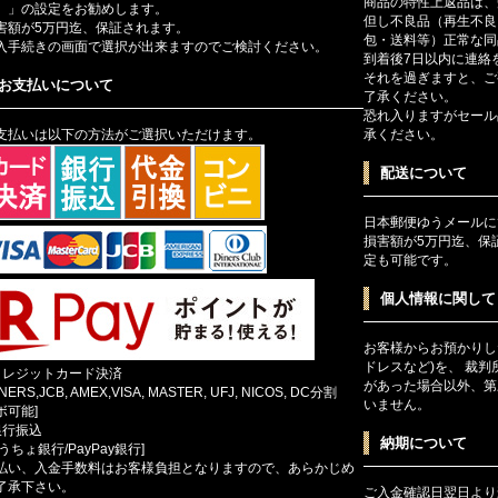
商品の特性上返品は、
）」の設定をお勧めします。
但し不良品（再生不良
害額が5万円迄、保証されます。
包・送料等）正常な同
入手続きの画面で選択が出来ますのでご検討ください。
到着後7日以内に連絡
それを過ぎますと、ご
お支払いについて
了承ください。
恐れ入りますがセール
支払いは以下の方法がご選択いただけます。
承ください。
配送について
日本郵便ゆうメールに
損害額が5万円迄、保
定も可能です。
個人情報に関して
お客様からお預かりし
ドレスなど)を、 裁
クレジットカード決済
があった場合以外、第
INERS,JCB, AMEX,VISA, MASTER, UFJ, NICOS, DC分割
いません。
ボ可能]
銀行振込
納期について
ゆうちょ銀行/PayPay銀行]
払い、入金手数料はお客様負担となりますので、あらかじめ
了承下さい。
ご入金確認日翌日より