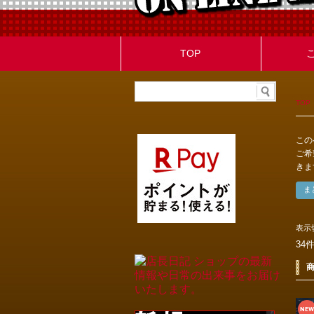
TOP
TOP
この
ご希
きま
表示
34