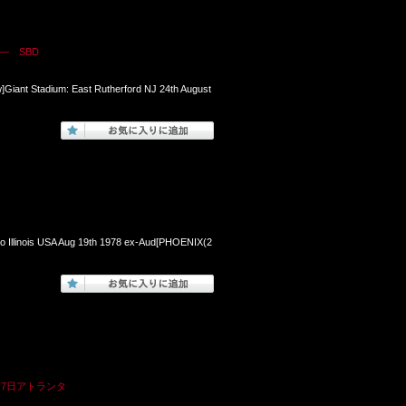
― SBD
]Giant Stadium: East Rutherford NJ 24th August
o Illinois USA Aug 19th 1978 ex-Aud[PHOENIX(2
月7日アトランタ