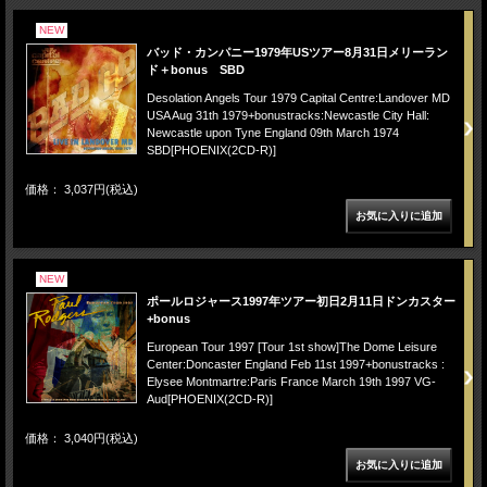
NEW
バッド・カンパニー1979年USツアー8月31日メリーラン
ド＋bonus SBD
Desolation Angels Tour 1979 Capital Centre:Landover MD
USA Aug 31th 1979+bonustracks:Newcastle City Hall:
Newcastle upon Tyne England 09th March 1974
SBD[PHOENIX(2CD-R)]
価格： 3,037円(税込)
NEW
ポールロジャース1997年ツアー初日2月11日ドンカスター
+bonus
European Tour 1997 [Tour 1st show]The Dome Leisure
Center:Doncaster England Feb 11st 1997+bonustracks :
Elysee Montmartre:Paris France March 19th 1997 VG-
Aud[PHOENIX(2CD-R)]
価格： 3,040円(税込)