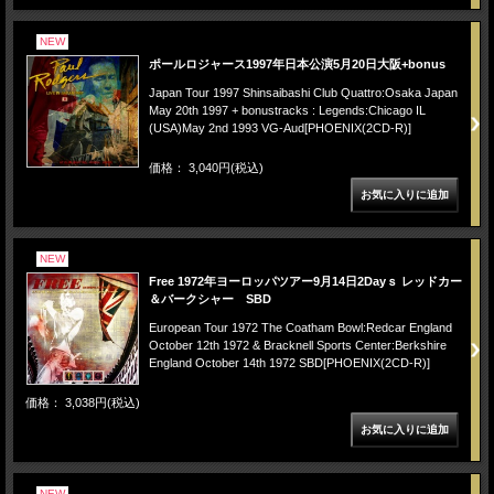
NEW
ポールロジャース1997年日本公演5月20日大阪+bonus
Japan Tour 1997 Shinsaibashi Club Quattro:Osaka Japan
May 20th 1997 + bonustracks : Legends:Chicago IL
(USA)May 2nd 1993 VG-Aud[PHOENIX(2CD-R)]
価格： 3,040円(税込)
NEW
Free 1972年ヨーロッパツアー9月14日2Dayｓ レッドカー
＆バークシャー SBD
European Tour 1972 The Coatham Bowl:Redcar England
October 12th 1972 & Bracknell Sports Center:Berkshire
England October 14th 1972 SBD[PHOENIX(2CD-R)]
価格： 3,038円(税込)
NEW