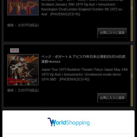
Scotland January 29th 1974 Vg-Aud + bonustrack :
Kennington Oval:London England October 9th 1972 ex-
Aud [PHOENIX(2CD-R)]
価格： 3,037円(税込)
NEW
ベック・ボガート & アピス73年日本公演初日5月14日武
道館+bonus
Japan Tour 1973 Budakan Theater:Tokyo Japan May 14th
1973 Vg-Aud + bonustracks: Unreleased studio demo
1974 SBD [PHOENIX(2CD-R)]
価格： 3,037円(税込)
NEW
ベック ボガード＆アピス 74年ラストヨーロッパツアー1
月26日ロンドン完全盤 SBD
European Tour 1974 Rainbow Theatre:London England