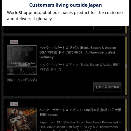
26th Jan 1974 (1st Show)Complete SBD[PHOENIX(1CD-
R)]
価格： 2,350円(税込)
NEW
ベック・ボガート & アピス (Beck, Bogert & Appice
BBA 73年西 ドイツ)/73.06.09 A, Nuremberg West
Germany
ベック・ボガート & アピス (Beck, Bogert & Appice BBA
73年西 ドイツ)
価格： 2,305円(税込)
NEW
ベック・ボガート & アピス 1973年日本公演5月18日大阪
初日+bonus
Japan Tour 1973 [Osaka Show One]Osaka Kohseinenkin
Hall:Osaka Japan 18th May 1973 Vg-Aud+bonustracks :