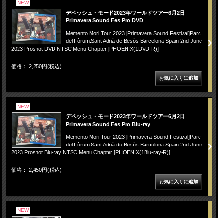
NEW
デペッシュ・モード2023年ワールドツアー6月2日
Primavera Sound Fes Pro DVD
Memento Mori Tour 2023 [Primavera Sound Festival]Parc
del Fòrum:Sant Adrià de Besòs Barcelona Spain 2nd June
2023 Proshot DVD NTSC Menu Chapter [PHOENIX(1DVD-R)]
価格： 2,250円(税込)
NEW
デペッシュ・モード2023年ワールドツアー6月2日
Primavera Sound Fes Pro Blu-ray
Memento Mori Tour 2023 [Primavera Sound Festival]Parc
del Fòrum:Sant Adrià de Besòs Barcelona Spain 2nd June
2023 Proshot Blu-ray NTSC Menu Chapter [PHOENIX(1Blu-ray-R)]
価格： 2,450円(税込)
NEW