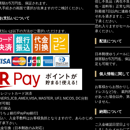
但し不良品（再生不良
害額が5万円迄、保証されます。
包・送料等）正常な同
入手続きの画面で選択が出来ますのでご検討ください。
到着後7日以内に連絡
それを過ぎますと、ご
お支払いについて
了承ください。
恐れ入りますがセール
支払いは以下の方法がご選択いただけます。
承ください。
配送について
日本郵便ゆうメールに
損害額が5万円迄、保
定も可能です。
個人情報に関して
お客様からお預かりし
ドレスなど)を、 裁
クレジットカード決済
があった場合以外、第
INERS,JCB, AMEX,VISA, MASTER, UFJ, NICOS, DC分割
いません。
ボ可能]
銀行振込
納期について
ゆうちょ銀行/PayPay銀行]
払い、入金手数料はお客様負担となりますので、あらかじめ
了承下さい。
ご入金確認日翌日より
代金引換（日本郵政のみ対応）
しましたらメールにて