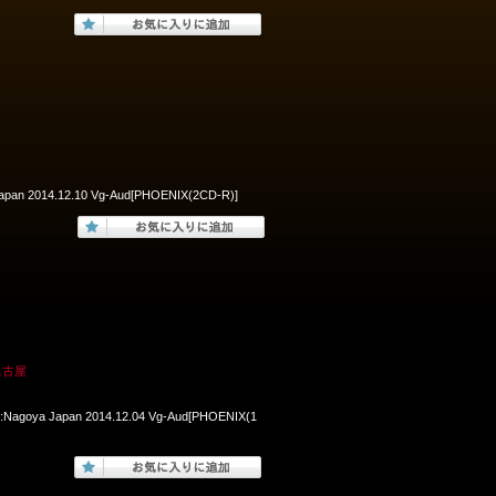
 Japan 2014.12.10 Vg-Aud[PHOENIX(2CD-R)]
名古屋
ll:Nagoya Japan 2014.12.04 Vg-Aud[PHOENIX(1