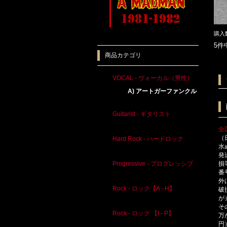
購入
5件
商品カテゴリ
VOCAL - ヴォーカル（男性）
A) アートガーファンクル
Guitarist - ギタリスト
全
（
Hard Rock - ハードロック
水
発
損
Progressive - プログレッシブ
番
外
Rock - ロック【A - H】
破
が
そ
Rock - ロック 【I - P】
万
円