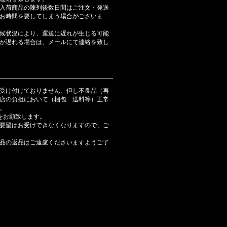
入荷商品の陳列後数日間はご注文・発送
お時間を要してしまう場合がございま
候状況により、運送に遅れが生じる可能
が遅れる場合は、メールにて連絡を致し
受け付けておりません、但し不良品（再
店の負担において（梱包 送料等）正常
。
をお願致します。
要望はお受けできなくなりますので、ご
品の返品はご遠慮くださいますようご了