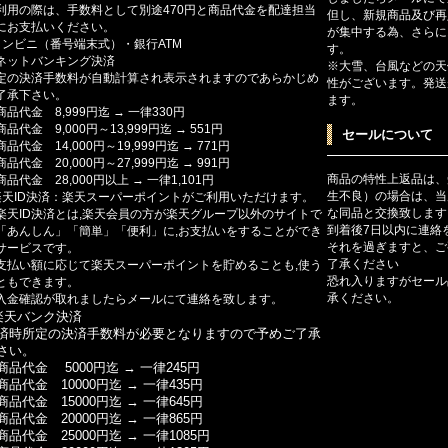
利用の際は、手数料として別途470円と商品代金を配達担当
但し、新規商品及び再
にお支払いください。
が集中する為、さらに
コンビニ（番号端末式）・銀行ATM
す。
ットバンキング決済
※大雪、台風などの天
定の決済手数料が自動計算され表示されますのであらかじめ
性がございます。発送
了承下さい。
ます。
商品代金 8,999円迄 → 一律330円
商品代金 9,000円～13,999円迄 → 551円
セールについて
商品代金 14,000円～19,999円迄 → 771円
商品代金 20,000円～27,999円迄 → 991円
商品の特性上返品は、
商品代金 28,000円以上 → 一律1,101円
生不良）の場合は、当
楽天ID決済：楽天スーパーポイントがご利用いただけます。
な同品と交換致します
楽天ID決済とは,楽天会員の方が楽天グループ以外のサイトで
到着後7日以内に連絡
「あんしん」「簡単」「便利」に,お支払いをすることができ
それを過ぎますと、ご
サービスです。
了承ください
支払い額に応じて楽天スーパーポイントを貯めることも,使う
恐れ入りますがセール
ともできます。
承ください。
入金確認が取れましたらメールにて連絡を致します。
楽天バンク決済
済時所定の決済手数料が必要となりますので予めご了承
さい。
商品代金 5000円迄 → 一律245円
商品代金 10000円迄 → 一律435円
商品代金 15000円迄 → 一律645円
商品代金 20000円迄 → 一律865円
商品代金 25000円迄 → 一律1085円