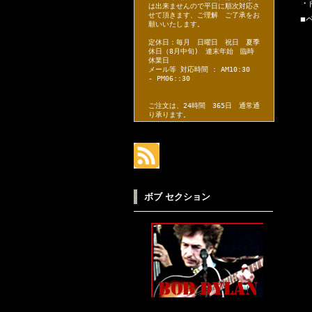
・
は出来ませんので平日に順次対応さ
せて頂きます、ご理解 ご了承をお
■
願いいたします。
定休日：毎月 日曜日 祝日 夏季
休日（8月中旬) 連末年始 臨時
休業日
メール等 対応時間 : AM10:30
- PM06::30
ご注文は、24時間 365日 通常通
り承ります。
ボブ セクション