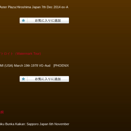
 Aster Plaza:Hiroshima Japan 7th Dec 2014 ex-A
ト（Watermark Tour)
it, MI (USA) March 19th 1978 VG-Aud [PHOENIX
札幌
ku Bunka Kaikan: Sapporo Japan 6th November