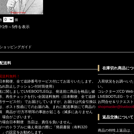
数
個
中1件～5件を表示
ショッピングガイド
配送料
在庫切れ商品につ
国送料無料！
日本郵便、全て追跡番号サービス付にてお送りいたします。
入荷状況をお調べいた
ぬれ防止しクッション付封筒使用）
い。
送に関しましてLIVEBOOTLEGは、発送前に商品を検品し破
コレクターズCD We
等、再生チェックを行い全国送料無料（日本郵便、全て追跡
LIVEBOOTLEG - 
号サービス付） でお届けしていますが、お届けは代金引換以
お問合せ＆リクエスト
は、ポスト投函にてのお届の為、まれに配送事故にて商品の
shopmaster@livebootl
損 商品が 行方不明等の事故が起こる（滅多にありません
）場合がございます。
返品交換について
の場合日本郵便 当店は、責任を負いません。
が一のトラブルに備え発送の際に「簡易書留（有料320
商品の特性上返品は、
）」の設定をお勧めします。