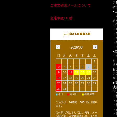
ご
ご注文確認メールについて
者
■
ネ
交通事故110番
所
ご
・
・
・
・
・
2026/08
■
日
月
火
水
木
金
土
・
も
1
る
2
3
4
5
6
7
8
お
9
10
11
12
13
14
15
こ
※
16
17
18
19
20
21
22
■
23
24
25
26
27
28
29
決
30
31
下
■
■
■
今日
定休日
臨時休業
・
・
ご注文は、24時間 365日受け賜り
・
ます。
・
定休日に関しましては、発送 メー
・
ル対応等（入金連絡等）は、行う事