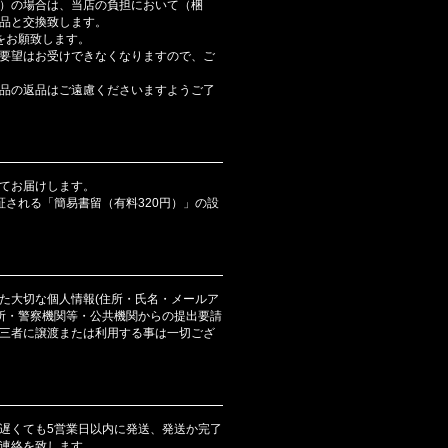
）の場合は、当店の負担において（梱
品と交換致します。
をお願致します。
要望はお受けできなくなりますので、ご
品の返品はご遠慮くださいますようご了
てお届けします。
証される「簡易書留（有料320円）」の設
た大切な個人情報(住所・氏名・メールア
判所・警察機関等・公共機関からの提出要請
三者に譲渡または利用する事は一切ござ
遅くても5営業日以内に発送、発送か完了
連絡を致します。