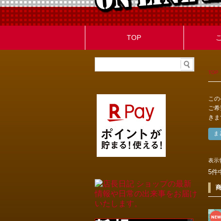
TOP
TOP
この
ご希
きま
表示
5件