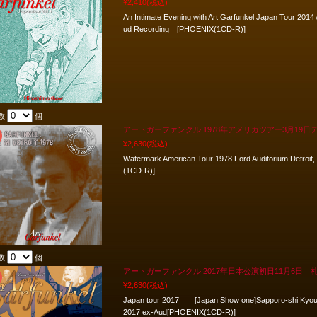
¥2,410
(税込)
An Intimate Evening with Art Garfunkel Japan Tour 2014
ud Recording [PHOENIX(1CD-R)]
数
個
アートガーファンクル 1978年アメリカツアー3月19日デトロイ
¥2,630
(税込)
Watermark American Tour 1978 Ford Auditorium:Detro
(1CD-R)]
数
個
アートガーファンクル 2017年日本公演初日11月6日 
¥2,630
(税込)
Japan tour 2017 [Japan Show one]Sapporo-shi Kyoui
2017 ex-Aud[PHOENIX(1CD-R)]