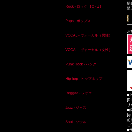
損
Rock - ロック 【Q - Z】
購
Pops - ポップス
お
VOCAL - ヴォーカル（男性）
VOCAL - ヴォーカル（女性）
Punk Rock - パンク
Hip hop - ヒップホップ
Reggae - レゲエ
■
[D
リ
Jazz - ジャズ
■
[
前
Soul - ソウル
ご
■