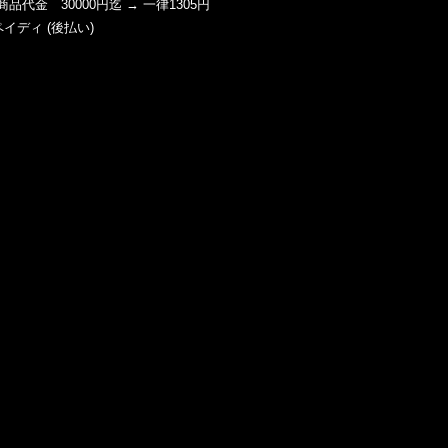
商品代金 30000円迄 → 一律1305円
ペイディ (後払い)