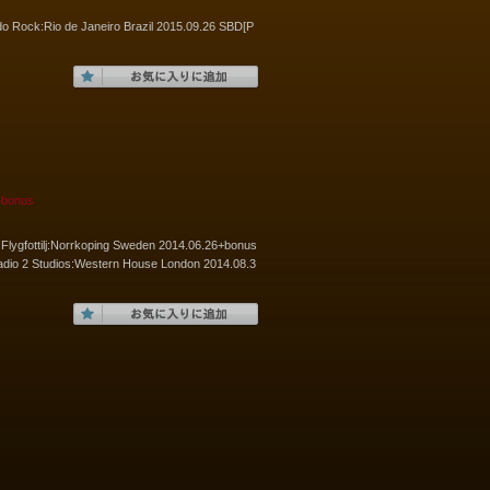
do Rock:Rio de Janeiro Brazil 2015.09.26 SBD[P
onus
la Flygfottilj:Norrkoping Sweden 2014.06.26+bonus
io 2 Studios:Western House London 2014.08.3