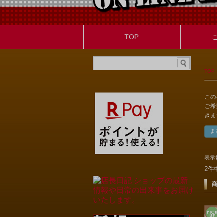
TOP
TOP
この
ご希
きま
表示
2件