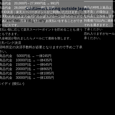
商品代金 20,000円～27,999円迄 → 991円
商品の特性上返品は、
商品代金 28,000円以上 → 一律1,101円
生不良）の場合は、当
楽天ID決済：楽天スーパーポイントがご利用いただけます。
な同品と交換致します
楽天ID決済とは,楽天会員の方が楽天グループ以外のサイトで
到着後7日以内に連絡
「あんしん」「簡単」「便利」に,お支払いをすることができ
それを過ぎますと、ご
サービスです。
了承ください
支払い額に応じて楽天スーパーポイントを貯めることも,使う
恐れ入りますがセール
ともできます。
承ください。
入金確認が取れましたらメールにて連絡を致します。
楽天バンク決済
済時所定の決済手数料が必要となりますので予めご了承
さい。
商品代金 5000円迄 → 一律245円
商品代金 10000円迄 → 一律435円
商品代金 15000円迄 → 一律645円
商品代金 20000円迄 → 一律865円
商品代金 25000円迄 → 一律1085円
商品代金 30000円迄 → 一律1305円
ペイディ (後払い)