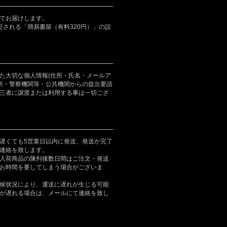
てお届けします。
証される「簡易書留（有料320円）」の設
た大切な個人情報(住所・氏名・メールア
判所・警察機関等・公共機関からの提出要請
三者に譲渡または利用する事は一切ござ
遅くても5営業日以内に発送、発送か完了
連絡を致します。
入荷商品の陳列後数日間はご注文・発送
お時間を要してしまう場合がございま
候状況により、運送に遅れが生じる可能
が遅れる場合は、メールにて連絡を致し