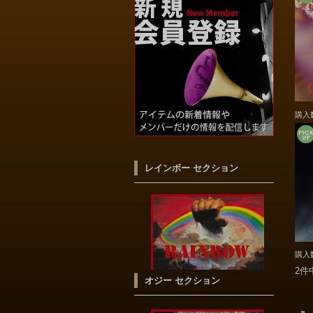
購入
レインボー セクション
購入
2件
オジー セクション