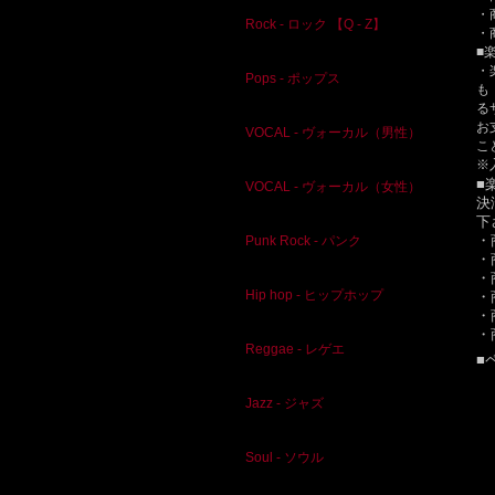
・
Rock - ロック 【Q - Z】
・
■
・
Pops - ポップス
も
る
お
VOCAL - ヴォーカル（男性）
こ
※
■
VOCAL - ヴォーカル（女性）
決
下
・
Punk Rock - パンク
・
・
Hip hop - ヒップホップ
・
・
・
Reggae - レゲエ
■
Jazz - ジャズ
Soul - ソウル