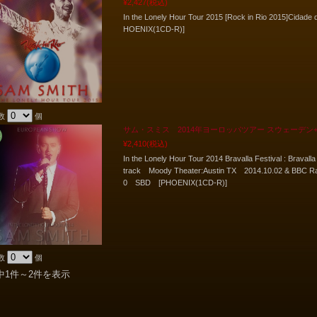
¥2,427
(税込)
In the Lonely Hour Tour 2015 [Rock in Rio 2015]Cidade 
HOENIX(1CD-R)]
数
個
サム・スミス 2014年ヨーロッパツアー スウェーデン+b
¥2,410
(税込)
In the Lonely Hour Tour 2014 Bravalla Festival : Braval
track Moody Theater:Austin TX 2014.10.02 & BBC Rad
0 SBD [PHOENIX(1CD-R)]
数
個
中1件～2件を表示