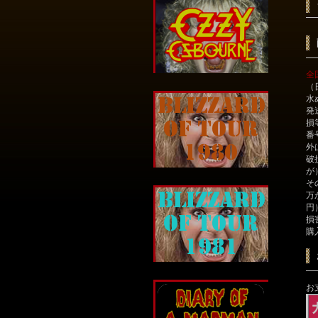
全
（
水
発
損
番
外
破
が
そ
万
円
損
購
お