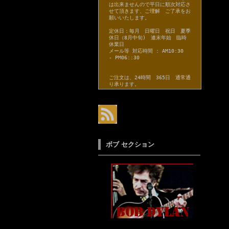
は出来ませんので平日に順次対応さ
せて頂きます、ご理解 ご了承をお
願いいたします。
定休日：毎月 日曜日 祝日 夏季
休日（8月中旬) 連末年始 臨時
休業日
メール等 対応時間 : AM10:30
- PM06::30
ご注文は、24時間 365日 通常通
り承ります。
ボブ セクション