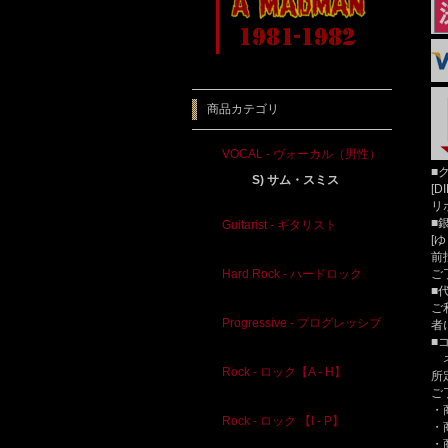
商品カテゴリ
VOCAL - ヴォーカル（男性）
■
S) サム・スミス
[D
リ
■
Guitarist - ギタリスト
[
前
ご
Hard Rock - ハードロック
■
ご
Progressive - プログレッシブ
者
■
ネ
Rock - ロック【A - H】
所
ご
・
Rock - ロック 【I - P】
・
・