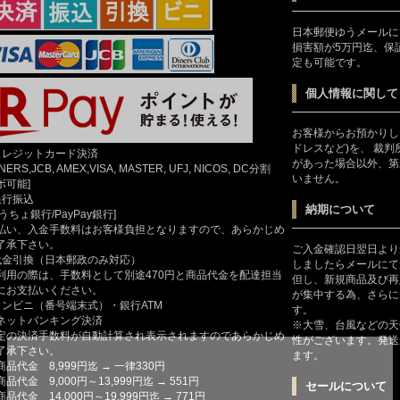
日本郵便ゆうメールに
損害額が5万円迄、保
定も可能です。
個人情報に関して
お客様からお預かりし
ドレスなど)を、 裁
クレジットカード決済
があった場合以外、第
INERS,JCB, AMEX,VISA, MASTER, UFJ, NICOS, DC分割
いません。
ボ可能]
銀行振込
納期について
ゆうちょ銀行/PayPay銀行]
払い、入金手数料はお客様負担となりますので、あらかじめ
了承下さい。
ご入金確認日翌日より
代金引換（日本郵政のみ対応）
しましたらメールにて
利用の際は、手数料として別途470円と商品代金を配達担当
但し、新規商品及び再
にお支払いください。
が集中する為、さらに
コンビニ（番号端末式）・銀行ATM
す。
ットバンキング決済
※大雪、台風などの天
定の決済手数料が自動計算され表示されますのであらかじめ
性がございます。発送
了承下さい。
ます。
商品代金 8,999円迄 → 一律330円
商品代金 9,000円～13,999円迄 → 551円
セールについて
商品代金 14,000円～19,999円迄 → 771円