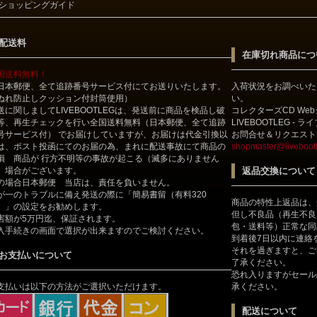
ショッピングガイド
配送料
在庫切れ商品につ
国送料無料！
日本郵便、全て追跡番号サービス付にてお送りいたします。
入荷状況をお調べいた
ぬれ防止しクッション付封筒使用）
い。
送に関しましてLIVEBOOTLEGは、発送前に商品を検品し破
コレクターズCD We
等、再生チェックを行い全国送料無料（日本郵便、全て追跡
LIVEBOOTLEG - 
号サービス付） でお届けしていますが、お届けは代金引換以
お問合せ＆リクエスト
は、ポスト投函にてのお届の為、まれに配送事故にて商品の
shopmaster@livebootl
損 商品が 行方不明等の事故が起こる（滅多にありません
）場合がございます。
返品交換について
の場合日本郵便 当店は、責任を負いません。
が一のトラブルに備え発送の際に「簡易書留（有料320
商品の特性上返品は、
）」の設定をお勧めします。
但し不良品（再生不良
害額が5万円迄、保証されます。
包・送料等）正常な同
入手続きの画面で選択が出来ますのでご検討ください。
到着後7日以内に連絡
それを過ぎますと、ご
お支払いについて
了承ください。
恐れ入りますがセール
支払いは以下の方法がご選択いただけます。
承ください。
配送について