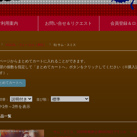
ご利用案内
お問い合せ＆リクエスト
会員登録＆ロ
VOCAL - ヴォーカル（男性）
S) サム・スミス
ページからまとめてカートに入れることができます。
望の個数を指定して「まとめてカートへ」ボタンをクリックしてください（※購入
す）。
切替：
並び順：
中1件～2件を表示
商品一覧
サム・スミス 2015年南米公演9月26日ブラジル リオ