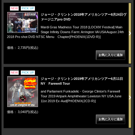
NEW
PICK UP
ジョージ・クリントン2018年アメリカンツアー8月24日ヴ
ァージニアpro DVD
Mardi Gras Madness Tour 2018 [LOCKN' Festival] Main
Stage Infinity Downs Farm: Arrington VA USA August 24th
2018 Pro shot DVD NTSC Menu Chapter[PHOENIX(1DVD-R)]
価格： 2,735円(税込)
NEW
PICK UP
ジョージ・クリントン2019年アメリカンツアー6月11日
NY Farewell Tour
and Parliament Funkadelic - George Clinton's Farewell
Tour 2019 Artpark Amphitheater:Lewiston NY USA June
11st 2019 Ex-Aud[PHOENIX(2CD-R)]
価格： 3,040円(税込)