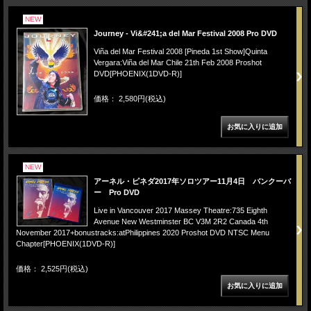
NEW
Journey - Vi&#241;a del Mar Festival 2008 Pro DVD
Viña del Mar Festival 2008 [Pineda 1st Show]Quinta
Vergara:Viña del Mar Chile 21th Feb 2008 Proshot
DVD[PHOENIX(1DVD-R)]
価格： 2,580円(税込)
NEW
アーネル・ピネダ2017年ソロツアー11月4日 バンクーバ
ー Pro DVD
Live in Vancouver 2017 Massey Theatre:735 Eighth
Avenue New Westminster BC V3M 2R2 Canada 4th
November 2017+bonustracks:atPhilippines 2020 Proshot DVD NTSC Menu
Chapter[PHOENIX(1DVD-R)]
価格： 2,525円(税込)