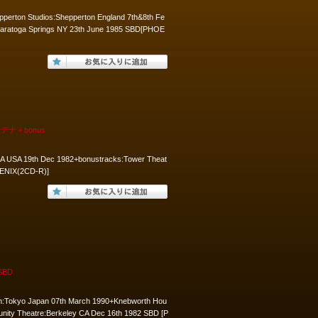
pperton Studios:Shepperton England 7th&8th Fe
:Saratoga Springs NY 23th June 1985 SBD[PHOE
デナ＋bonus
 CA USA 19th Dec 1982+bonustracks:Tower Theat
OENIX(2CD-R)]
SBD
ukan:Tokyo Japan 07th March 1990+Knebworth Hou
nity Theatre:Berkeley CA Dec 16th 1982 SBD [P