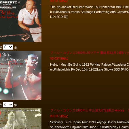
¥3,037
(税込)
The No Jacket Required World Tour rehearsal 1985 She
b 1985+bonus tracks:Saratoga Performing Arts Center
NIX(2CD-R)]
数
個
フィル・コリンズ1982年USツアー 最終日12月19日パサ
¥3,037
(税込)
Hello, I Must Be Going 1982 Perkins Palace:Pasadena
er:Philadelphia PA Dec 10th 1982(Late Show) SBD [PH
数
個
フィル・コリンズ1990年日本公演3月7日東京+bonus 
¥3,037
(税込)
Seriously, Live! Japan Tour 1990 Yoyogi Daiichi Taiik
se:Knebworth England 30th June 1990&Berkeley Commu