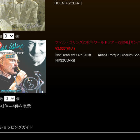
HOENIX(2CD-R)]
数
個
フィル・コリンズ2018年ワールドツアー2月24日サン
¥3,037
(税込)
Not Dead Yet Live 2018 Allianz Parque Stadium:Sao 
NIX(2CD-R)]
入数
個
中1件～4件を表示
ショッピングガイド