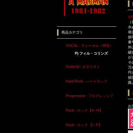
全
（
水
発
商品カテゴリ
損
番
VOCAL - ヴォーカル（男性）
外
破
P) フィル・コリンズ
が
そ
Guitarist - ギタリスト
万
円
損
Hard Rock - ハードロック
購
Progressive - プログレッシブ
お
Rock - ロック【A - H】
Rock - ロック 【I - P】