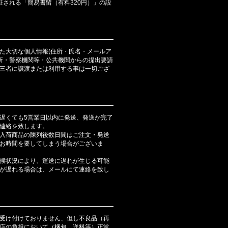
証される「簡易書留（有料320円）」の設
た大切な個人情報(住所・氏名・メールア
判所・警察機関等・公共機関からの提出要請
三者に譲渡または利用する事は一切ござ
遅くても5営業日以内に発送、発送か完了
連絡を致します。
入荷商品の陳列後数日間はご注文・発送
お時間を要してしまう場合がございま
候状況により、運送に遅れが生じる可能
が遅れる場合は、メールにて連絡を致し
受け付けておりません、但し不良品（再
店の負担において（梱包 送料等）正常