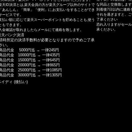
な同品と交換致します
楽天ID決済とは,楽天会員の方が楽天グループ以外のサイトで
到着後7日以内に連絡
「あんしん」「簡単」「便利」に,お支払いをすることができ
それを過ぎますと、ご
サービスです。
了承ください
支払い額に応じて楽天スーパーポイントを貯めることも,使う
恐れ入りますがセール
ともできます。
承ください。
入金確認が取れましたらメールにて連絡を致します。
楽天バンク決済
済時所定の決済手数料が必要となりますので予めご了承
さい。
商品代金 5000円迄 → 一律245円
商品代金 10000円迄 → 一律435円
商品代金 15000円迄 → 一律645円
商品代金 20000円迄 → 一律865円
商品代金 25000円迄 → 一律1085円
商品代金 30000円迄 → 一律1305円
ペイディ (後払い)