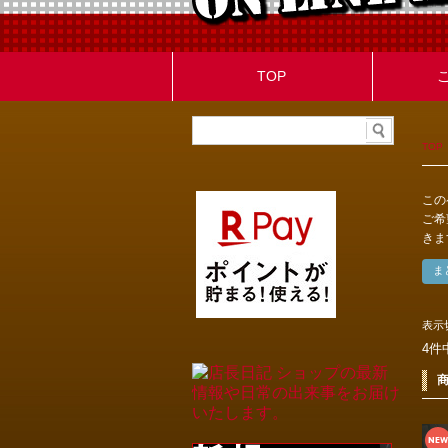
TOP
TOP
この
ご希
きま
表示
4件