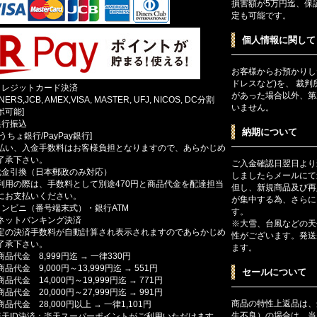
損害額が5万円迄、保
定も可能です。
個人情報に関して
お客様からお預かりし
ドレスなど)を、 裁
クレジットカード決済
があった場合以外、第
INERS,JCB, AMEX,VISA, MASTER, UFJ, NICOS, DC分割
いません。
ボ可能]
銀行振込
納期について
ゆうちょ銀行/PayPay銀行]
払い、入金手数料はお客様負担となりますので、あらかじめ
了承下さい。
ご入金確認日翌日より
代金引換（日本郵政のみ対応）
しましたらメールにて
利用の際は、手数料として別途470円と商品代金を配達担当
但し、新規商品及び再
にお支払いください。
が集中する為、さらに
コンビニ（番号端末式）・銀行ATM
す。
ットバンキング決済
※大雪、台風などの天
定の決済手数料が自動計算され表示されますのであらかじめ
性がございます。発送
了承下さい。
ます。
商品代金 8,999円迄 → 一律330円
商品代金 9,000円～13,999円迄 → 551円
セールについて
商品代金 14,000円～19,999円迄 → 771円
商品代金 20,000円～27,999円迄 → 991円
商品の特性上返品は、
商品代金 28,000円以上 → 一律1,101円
生不良）の場合は、当
楽天ID決済：楽天スーパーポイントがご利用いただけます。