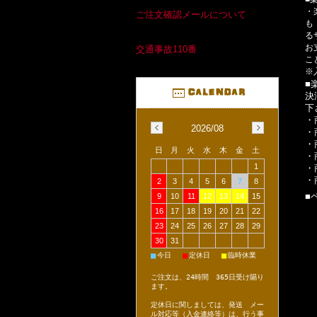
・
ご注文確認メールについて
も
る
お
交通事故110番
こ
※
■
決
下
・
2026/08
・
・
日
月
火
水
木
金
土
・
1
・
・
2
3
4
5
6
7
8
■
9
10
11
12
13
14
15
16
17
18
19
20
21
22
23
24
25
26
27
28
29
30
31
■
■
■
今日
定休日
臨時休業
ご注文は、24時間 365日受け賜り
ます。
定休日に関しましては、発送 メー
ル対応等（入金連絡等）は、行う事