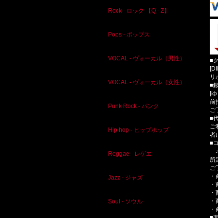
Rock - ロック 【Q - Z】
Pops - ポップス
VOCAL - ヴォーカル（男性）
■
[D
リ
VOCAL - ヴォーカル（女性）
■
[
前
Punk Rock - パンク
ご
■
ご
Hip hop - ヒップホップ
者
■
ネ
Reggae - レゲエ
所
ご
・
Jazz - ジャズ
・
・
・
Soul - ソウル
・
■