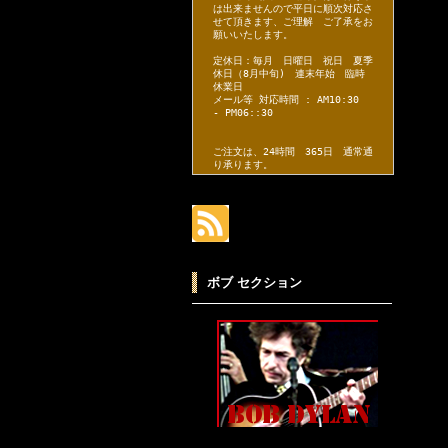
は出来ませんので平日に順次対応さ
せて頂きます、ご理解 ご了承をお
願いいたします。
定休日：毎月 日曜日 祝日 夏季
休日（8月中旬) 連末年始 臨時
休業日
メール等 対応時間 : AM10:30
- PM06::30
ご注文は、24時間 365日 通常通
り承ります。
ボブ セクション