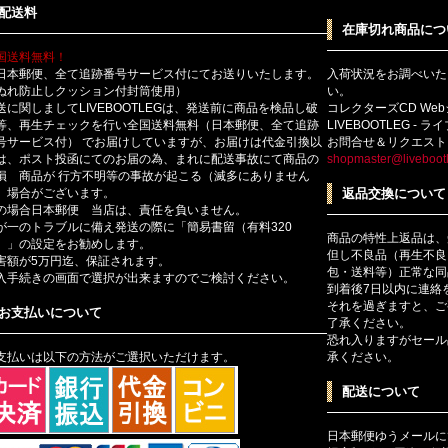
配送料
在庫切れ商品につ
国送料無料！
日本郵便、全て追跡番号サービス付にてお送りいたします。
入荷状況をお調べいた
ぬれ防止しクッション付封筒使用）
い。
送に関しましてLIVEBOOTLEGは、発送前に商品を検品し破
コレクターズCD We
等、再生チェックを行い全国送料無料（日本郵便、全て追跡
LIVEBOOTLEG - 
号サービス付） でお届けしていますが、お届けは代金引換以
お問合せ＆リクエスト
は、ポスト投函にてのお届の為、まれに配送事故にて商品の
shopmaster@livebootl
損 商品が 行方不明等の事故が起こる（滅多にありません
）場合がございます。
返品交換について
の場合日本郵便 当店は、責任を負いません。
が一のトラブルに備え発送の際に「簡易書留（有料320
商品の特性上返品は、
）」の設定をお勧めします。
但し不良品（再生不良
害額が5万円迄、保証されます。
包・送料等）正常な同
入手続きの画面で選択が出来ますのでご検討ください。
到着後7日以内に連絡
それを過ぎますと、ご
お支払いについて
了承ください。
恐れ入りますがセール
支払いは以下の方法がご選択いただけます。
承ください。
配送について
日本郵便ゆうメールに