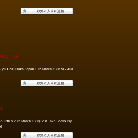
演 初日 大阪
a-jou Hall:Osaka Japan 15th March 1988 VG-Aud
VD
an 22th & 23th March 1988(Best Take Show) Prp
)]