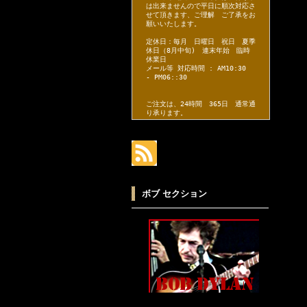
は出来ませんので平日に順次対応さ
せて頂きます、ご理解 ご了承をお
願いいたします。
定休日：毎月 日曜日 祝日 夏季
休日（8月中旬) 連末年始 臨時
休業日
メール等 対応時間 : AM10:30
- PM06::30
ご注文は、24時間 365日 通常通
り承ります。
ボブ セクション