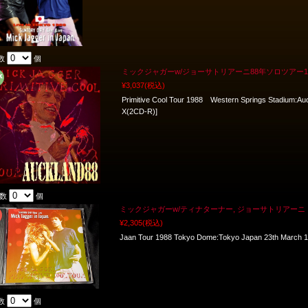
数
個
ミックジャガーw/ジョーサトリアーニ88年ソロツアー11
¥3,037
(税込)
Primitive Cool Tour 1988 Western Springs Stadium:A
X(2CD-R)]
入数
個
ミックジャガーw/ティナターナー, ジョーサトリアーニ 
¥2,305
(税込)
Jaan Tour 1988 Tokyo Dome:Tokyo Japan 23th March 
数
個