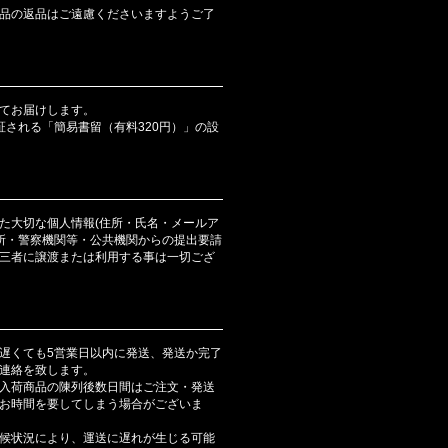
品の返品はご遠慮くださいますようご了
てお届けします。
証される「簡易書留（有料320円）」の設
た大切な個人情報(住所・氏名・メールア
判所・警察機関等・公共機関からの提出要請
三者に譲渡または利用する事は一切ござ
遅くても5営業日以内に発送、発送か完了
連絡を致します。
入荷商品の陳列後数日間はご注文・発送
お時間を要してしまう場合がございま
候状況により、運送に遅れが生じる可能