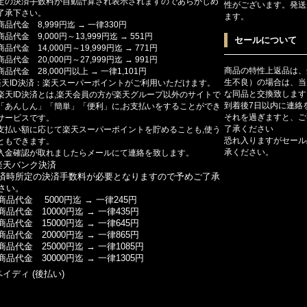
定の決済手数料が自動計算され表示されますのであらかじめ
性がございます。発送
了承下さい。
ます。
商品代金 8,999円迄 → 一律330円
商品代金 9,000円～13,999円迄 → 551円
セールについて
商品代金 14,000円～19,999円迄 → 771円
商品代金 20,000円～27,999円迄 → 991円
商品の特性上返品は、
商品代金 28,000円以上 → 一律1,101円
生不良）の場合は、当
楽天ID決済：楽天スーパーポイントがご利用いただけます。
な同品と交換致します
楽天ID決済とは,楽天会員の方が楽天グループ以外のサイトで
到着後7日以内に連絡
「あんしん」「簡単」「便利」に,お支払いをすることができ
それを過ぎますと、ご
サービスです。
了承ください
支払い額に応じて楽天スーパーポイントを貯めることも,使う
恐れ入りますがセール
ともできます。
承ください。
入金確認が取れましたらメールにて連絡を致します。
楽天バンク決済
済時所定の決済手数料が必要となりますので予めご了承
さい。
商品代金 5000円迄 → 一律245円
商品代金 10000円迄 → 一律435円
商品代金 15000円迄 → 一律645円
商品代金 20000円迄 → 一律865円
商品代金 25000円迄 → 一律1085円
商品代金 30000円迄 → 一律1305円
ペイディ (後払い)