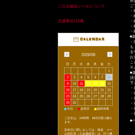
所
ご
ご注文確認メールについて
・
・
交通事故110番
・
・
・
■
・
も
る
2026/08
お
こ
日
月
火
水
木
金
土
※
1
■
決
2
3
4
5
6
7
8
下
9
10
11
12
13
14
15
・
16
17
18
19
20
21
22
・
23
24
25
26
27
28
29
・
30
31
・
・
■
■
■
今日
定休日
臨時休業
・
ご注文は、24時間 365日受け賜り
■
ます。
定休日に関しましては、発送 メー
ル対応等（入金連絡等）は、行う事