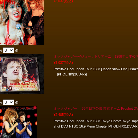
¥3,037
(税込)
数
個
ミックジャガーw/ジョーサトリアーニ 1988年日本公
¥3,037
(税込)
Primitive Cool Japan Tour 1988 [Japan show One]Osak
[PHOENIX(2CD-R)]
数
個
ミックジャガー 88年日本公演 東京ドーム Proshot D
¥2,405
(税込)
Primitive Cool Japan Tour 1988 Tokyo Dome:Tokyo Jap
shot DVD NTSC 16:9 Menu Chapter[PHOENIX(1DVD-R