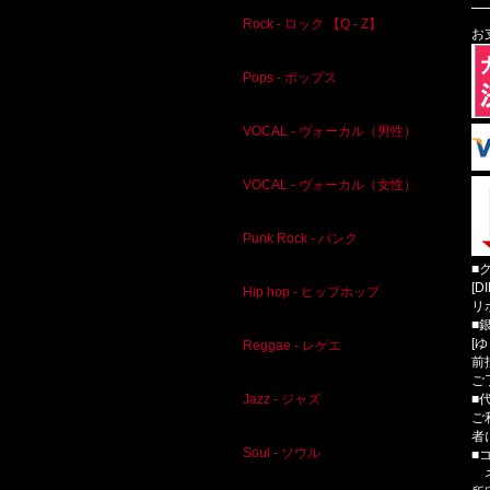
Rock - ロック 【Q - Z】
お
Pops - ポップス
VOCAL - ヴォーカル（男性）
VOCAL - ヴォーカル（女性）
Punk Rock - パンク
■
[D
Hip hop - ヒップホップ
リ
■
[
Reggae - レゲエ
前
ご
■
Jazz - ジャズ
ご
者
Soul - ソウル
■
ネ