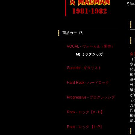
5件
商品カテゴリ
VOCAL - ヴォーカル（男性）
全
M) ミックジャガー
（
水
Guitarist - ギタリスト
発
損
番
Hard Rock - ハードロック
外
破
が
Progressive - プログレッシブ
そ
万
円
Rock - ロック【A - H】
損
購
Rock - ロック 【I - P】