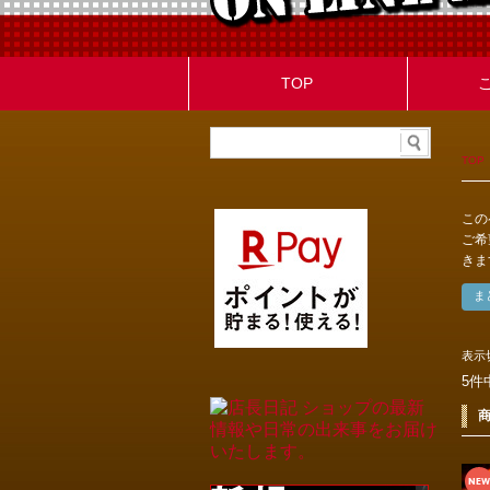
TOP
TOP
この
ご希
きま
表示
5件