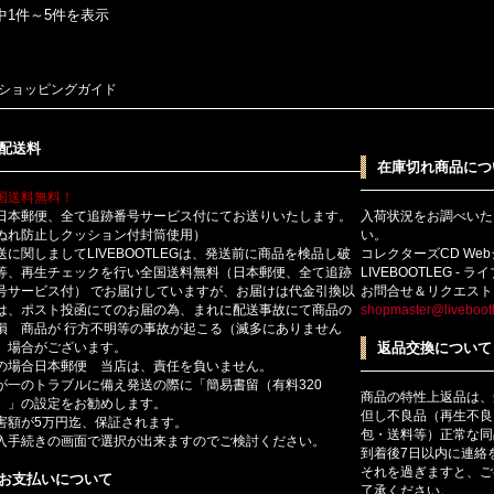
中1件～5件を表示
ショッピングガイド
配送料
在庫切れ商品につ
国送料無料！
日本郵便、全て追跡番号サービス付にてお送りいたします。
入荷状況をお調べいた
ぬれ防止しクッション付封筒使用）
い。
送に関しましてLIVEBOOTLEGは、発送前に商品を検品し破
コレクターズCD We
等、再生チェックを行い全国送料無料（日本郵便、全て追跡
LIVEBOOTLEG - 
号サービス付） でお届けしていますが、お届けは代金引換以
お問合せ＆リクエスト
は、ポスト投函にてのお届の為、まれに配送事故にて商品の
shopmaster@livebootl
損 商品が 行方不明等の事故が起こる（滅多にありません
）場合がございます。
返品交換について
の場合日本郵便 当店は、責任を負いません。
が一のトラブルに備え発送の際に「簡易書留（有料320
商品の特性上返品は、
）」の設定をお勧めします。
但し不良品（再生不良
害額が5万円迄、保証されます。
包・送料等）正常な同
入手続きの画面で選択が出来ますのでご検討ください。
到着後7日以内に連絡
それを過ぎますと、ご
お支払いについて
了承ください。