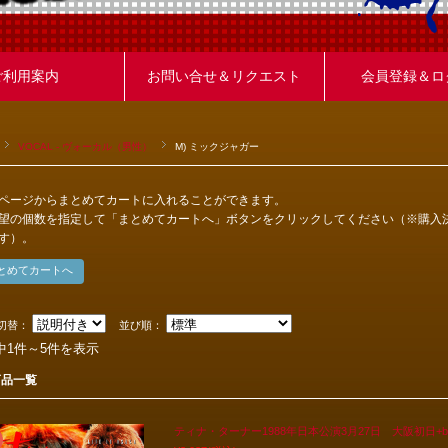
ご利用案内
お問い合せ＆リクエスト
会員登録＆ロ
VOCAL - ヴォーカル（男性）
M) ミックジャガー
ページからまとめてカートに入れることができます。
望の個数を指定して「まとめてカートへ」ボタンをクリックしてください（※購入
す）。
切替：
並び順：
中1件～5件を表示
商品一覧
ティナ・ターナー1988年日本公演3月27日 大阪初日+bo