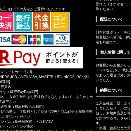
恐れ入りますがセール
支払いは以下の方法がご選択いただけます。
承ください。
配送について
日本郵便ゆうメールに
損害額が5万円迄、保
定も可能です。
個人情報に関して
お客様からお預かりし
ドレスなど)を、 裁
クレジットカード決済
があった場合以外、第
INERS,JCB, AMEX,VISA, MASTER, UFJ, NICOS, DC分割
いません。
ボ可能]
銀行振込
納期について
ゆうちょ銀行/PayPay銀行]
払い、入金手数料はお客様負担となりますので、あらかじめ
了承下さい。
ご入金確認日翌日より
代金引換（日本郵政のみ対応）
しましたらメールにて
利用の際は、手数料として別途470円と商品代金を配達担当
但し、新規商品及び再
にお支払いください。
が集中する為、さらに
コンビニ（番号端末式）・銀行ATM
す。
ットバンキング決済
※大雪、台風などの天