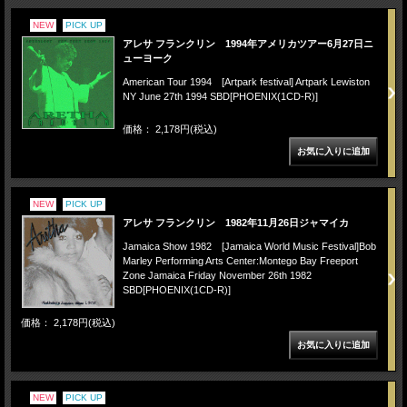
NEW
PICK UP
アレサ フランクリン 1994年アメリカツアー6月27日ニ
ューヨーク
American Tour 1994 [Artpark festival] Artpark Lewiston
NY June 27th 1994 SBD[PHOENIX(1CD-R)]
価格： 2,178円(税込)
NEW
PICK UP
アレサ フランクリン 1982年11月26日ジャマイカ
Jamaica Show 1982 [Jamaica World Music Festival]Bob
Marley Performing Arts Center:Montego Bay Freeport
Zone Jamaica Friday November 26th 1982
SBD[PHOENIX(1CD-R)]
価格： 2,178円(税込)
NEW
PICK UP