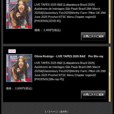
LIVE TAPES 2025 B&E [Lollapalooza Brazil 2025]
Autódromo de Interlagos:São Paulo Brazil 28th March
2025&[Glastonbury Fes2025]Worthy Farm: Pilton UK 29th
June 2025 Proshot NTSC Menu Chapter region02
[PHOENIX(1DVD-R)]
価格： 2,400円(税込)
NEW
Olivia Rodrigo - LIVE TAPES 2025 B&E Pro Blu-ray
LIVE TAPES 2025 B&E [Lollapalooza Brazil 2025]
Autódromo de Interlagos:São Paulo Brazil 28th March
2025&[Glastonbury Fes2025]Worthy Farm: Pilton UK 29th
June 2025 Proshot NTSC Menu Chapter region02
[PHOENIX(1Blu-ray-R)]
価格： 2,600円(税込)
1 / 1ページ
（全6件）