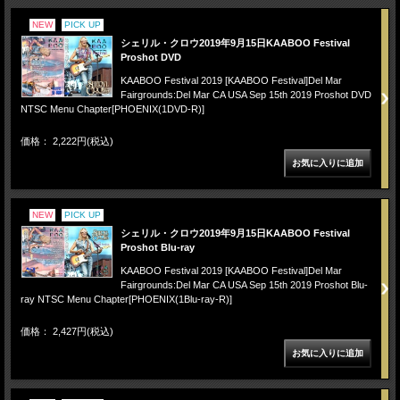
NEW
PICK UP
シェリル・クロウ2019年9月15日KAABOO Festival
Proshot DVD
KAABOO Festival 2019 [KAABOO Festival]Del Mar
Fairgrounds:Del Mar CA USA Sep 15th 2019 Proshot DVD
NTSC Menu Chapter[PHOENIX(1DVD-R)]
価格： 2,222円(税込)
NEW
PICK UP
シェリル・クロウ2019年9月15日KAABOO Festival
Proshot Blu-ray
KAABOO Festival 2019 [KAABOO Festival]Del Mar
Fairgrounds:Del Mar CA USA Sep 15th 2019 Proshot Blu-
ray NTSC Menu Chapter[PHOENIX(1Blu-ray-R)]
価格： 2,427円(税込)