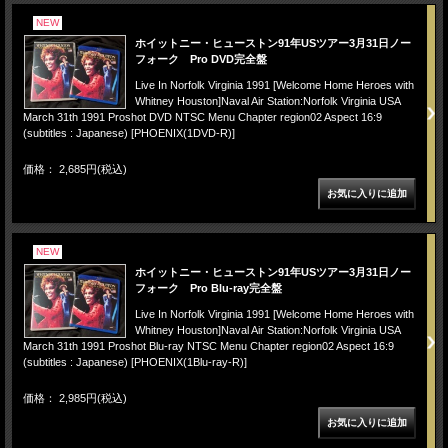
NEW
ホイットニー・ヒューストン91年USツアー3月31日ノー
フォーク Pro DVD完全盤
Live In Norfolk Virginia 1991 [Welcome Home Heroes with
Whitney Houston]Naval Air Station:Norfolk Virginia USA
March 31th 1991 Proshot DVD NTSC Menu Chapter region02 Aspect 16:9
(subtitles : Japanese) [PHOENIX(1DVD-R)]
価格： 2,685円(税込)
NEW
ホイットニー・ヒューストン91年USツアー3月31日ノー
フォーク Pro Blu-ray完全盤
Live In Norfolk Virginia 1991 [Welcome Home Heroes with
Whitney Houston]Naval Air Station:Norfolk Virginia USA
March 31th 1991 Proshot Blu-ray NTSC Menu Chapter region02 Aspect 16:9
(subtitles : Japanese) [PHOENIX(1Blu-ray-R)]
価格： 2,985円(税込)