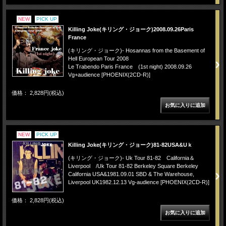
NEW
PICK UP
Killing Joke(キリング・ジョーク)2008.09.26Paris
France
(キリング・ジョーク)- Hosannas from the Basement of
Hell European Tour 2008
Le Trabendo Paris France (1st night) 2008.09.26
Vg+audience [PHOENIX(2CD-R)]
価格： 2,828円(税込)
NEW
PICK UP
Killing Joke(キリング・ジョーク)81-82USA&Uｋ
(キリング・ジョーク)- Uk Tour 81-82 California＆
Liverpool /Uk Tour 81-82 Berkeley Square Berkeley
California USA&1981.09.01 SBD & The Warehouse,
Liverpool UK1982.12.13 Vg-audience [PHOENIX(2CD-R)]
価格： 2,828円(税込)