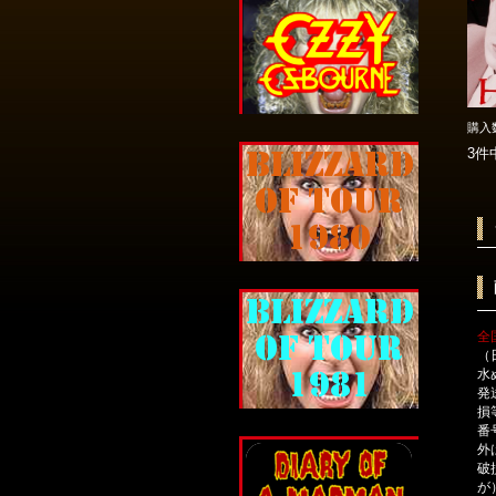
購入
3件
全
（
水
発
損
番
外
破
が