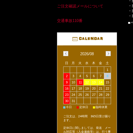
・
・
ご注文確認メールについて
・
・
交通事故110番
■
2026/08
日
月
火
水
木
金
土
1
2
3
4
5
6
7
8
9
10
11
12
13
14
15
16
17
18
19
20
21
22
23
24
25
26
27
28
29
30
31
■
■
■
今日
定休日
臨時休業
ご注文は、24時間 365日受け賜り
ます。
定休日に関しましては、発送 メー
ル対応等（入金連絡等）は、行う事