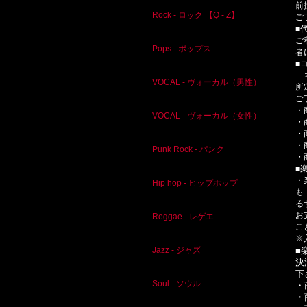
前
Rock - ロック 【Q - Z】
ご
■
ご
Pops - ポップス
者
■
ネ
VOCAL - ヴォーカル（男性）
所
ご
・
VOCAL - ヴォーカル（女性）
・
・
・
Punk Rock - パンク
・
■
・
Hip hop - ヒップホップ
も
る
お
Reggae - レゲエ
こ
※
■
Jazz - ジャズ
決
下
Soul - ソウル
・
・