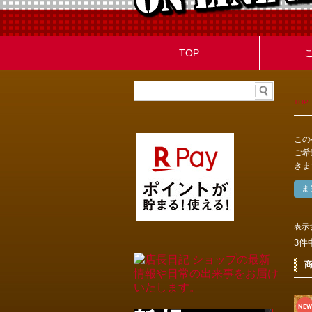
TOP
TOP
この
ご希
きま
表示
3件