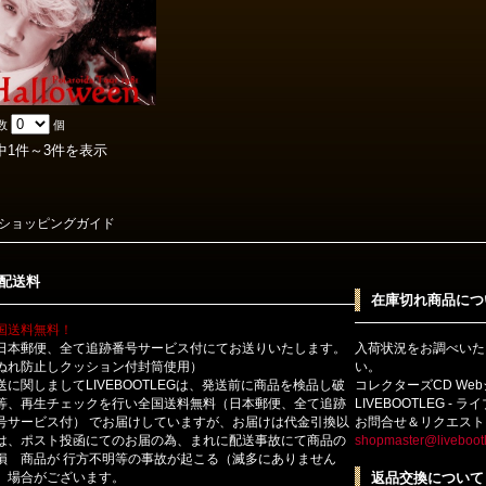
数
個
中1件～3件を表示
ショッピングガイド
配送料
在庫切れ商品につ
国送料無料！
日本郵便、全て追跡番号サービス付にてお送りいたします。
入荷状況をお調べいた
ぬれ防止しクッション付封筒使用）
い。
送に関しましてLIVEBOOTLEGは、発送前に商品を検品し破
コレクターズCD We
等、再生チェックを行い全国送料無料（日本郵便、全て追跡
LIVEBOOTLEG - 
号サービス付） でお届けしていますが、お届けは代金引換以
お問合せ＆リクエスト
は、ポスト投函にてのお届の為、まれに配送事故にて商品の
shopmaster@livebootl
損 商品が 行方不明等の事故が起こる（滅多にありません
）場合がございます。
返品交換について