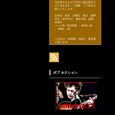
は出来ませんので平日に順次対応さ
せて頂きます、ご理解 ご了承をお
願いいたします。
定休日：毎月 日曜日 祝日 夏季
休日（8月中旬) 連末年始 臨時
休業日
メール等 対応時間 : AM10:30
- PM06::30
ご注文は、24時間 365日 通常通
り承ります。
ボブ セクション