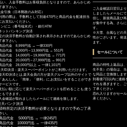
払い、入金手数料はお客様負担となりますので、あらかじめ
了承下さい。
ご入金確認日翌日より
代金引換（日本郵政のみ対応）
しましたらメールにて
利用の際は、手数料として別途470円と商品代金を配達担当
但し、新規商品及び再
にお支払いください。
が集中する為、さらに
コンビニ（番号端末式）・銀行ATM
す。
ットバンキング決済
※大雪、台風などの天
定の決済手数料が自動計算され表示されますのであらかじめ
性がございます。発送
了承下さい。
ます。
商品代金 8,999円迄 → 一律330円
商品代金 9,000円～13,999円迄 → 551円
セールについて
商品代金 14,000円～19,999円迄 → 771円
商品代金 20,000円～27,999円迄 → 991円
商品の特性上返品は、
商品代金 28,000円以上 → 一律1,101円
生不良）の場合は、当
楽天ID決済：楽天スーパーポイントがご利用いただけます。
な同品と交換致します
楽天ID決済とは,楽天会員の方が楽天グループ以外のサイトで
到着後7日以内に連絡
「あんしん」「簡単」「便利」に,お支払いをすることができ
それを過ぎますと、ご
サービスです。
了承ください
支払い額に応じて楽天スーパーポイントを貯めることも,使う
恐れ入りますがセール
ともできます。
承ください。
入金確認が取れましたらメールにて連絡を致します。
楽天バンク決済
済時所定の決済手数料が必要となりますので予めご了承
さい。
商品代金 5000円迄 → 一律245円
商品代金 10000円迄 → 一律435円