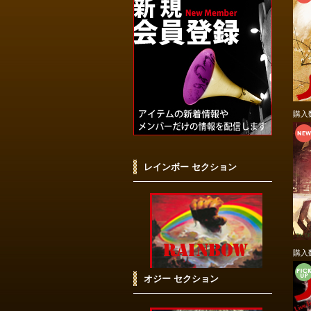
購入
レインボー セクション
購入
オジー セクション