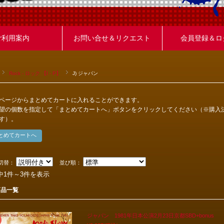
ご利用案内
お問い合せ＆リクエスト
会員登録＆ロ
Rock - ロック 【I - P】
J) ジャパン
ページからまとめてカートに入れることができます。
望の個数を指定して「まとめてカートへ」ボタンをクリックしてください（※購入
す）。
切替：
並び順：
中1件～3件を表示
商品一覧
ジャパン 1981年日本公演2月23日京都SBD+bonus