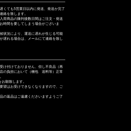
遅くても5営業日以内に発送、発送か完了
連絡を致します。
入荷商品の陳列後数日間はご注文・発送
お時間を要してしまう場合がございま
候状況により、運送に遅れが生じる可能
が遅れる場合は、メールにて連絡を致し
受け付けておりません、但し不良品（再
店の負担において（梱包 送料等）正常
。
をお願致します。
要望はお受けできなくなりますので、ご
品の返品はご遠慮くださいますようご了