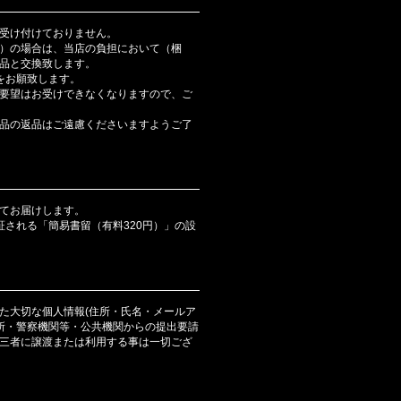
受け付けておりません。
）の場合は、当店の負担において（梱
品と交換致します。
をお願致します。
要望はお受けできなくなりますので、ご
品の返品はご遠慮くださいますようご了
てお届けします。
証される「簡易書留（有料320円）」の設
た大切な個人情報(住所・氏名・メールア
判所・警察機関等・公共機関からの提出要請
三者に譲渡または利用する事は一切ござ