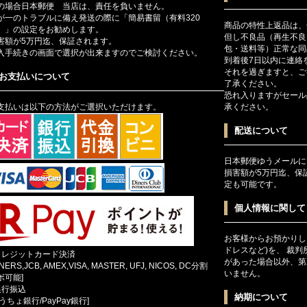
の場合日本郵便 当店は、責任を負いません。
が一のトラブルに備え発送の際に「簡易書留（有料320
商品の特性上返品は、
）」の設定をお勧めします。
但し不良品（再生不良
害額が5万円迄、保証されます。
包・送料等）正常な同
入手続きの画面で選択が出来ますのでご検討ください。
到着後7日以内に連絡
それを過ぎますと、ご
お支払いについて
了承ください。
恐れ入りますがセール
支払いは以下の方法がご選択いただけます。
承ください。
配送について
日本郵便ゆうメールに
損害額が5万円迄、保
定も可能です。
個人情報に関して
お客様からお預かりし
ドレスなど)を、 裁
クレジットカード決済
があった場合以外、第
INERS,JCB, AMEX,VISA, MASTER, UFJ, NICOS, DC分割
いません。
ボ可能]
銀行振込
納期について
ゆうちょ銀行/PayPay銀行]