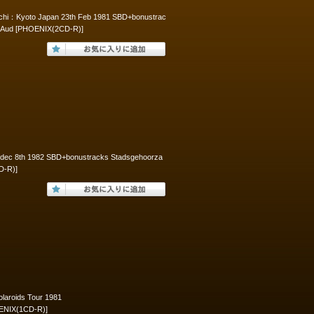
achi：Kyoto Japan 23th Feb 1981 SBD+bonustrac
ex-Aud [PHOENIX(2CD-R)]
 dec 8th 1982 SBD+bonustracks Stadsgehoorza
D-R)]
ds Tour 1981
ENIX(1CD-R)]