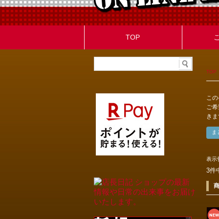
TOP
TOP
この
ご希
きま
表示
3件