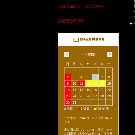
・
・
ご注文確認メールについて
・
・
交通事故110番
■
2026/08
日
月
火
水
木
金
土
1
2
3
4
5
6
7
8
9
10
11
12
13
14
15
16
17
18
19
20
21
22
23
24
25
26
27
28
29
30
31
■
■
■
今日
定休日
臨時休業
ご注文は、24時間 365日受け賜り
ます。
定休日に関しましては、発送 メー
ル対応等（入金連絡等）は、行う事