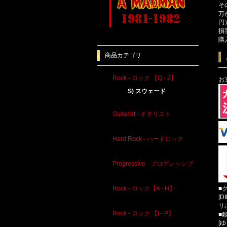
そ
万
円
損
購
商品カテゴリ
Rock - ロック 【Q - Z】
お
S) スウェード
Guitarist - ギタリスト
Hard Rock - ハードロック
Progressive - プログレッシブ
■
Rock - ロック【A - H】
[D
リ
Rock - ロック 【I - P】
■
[