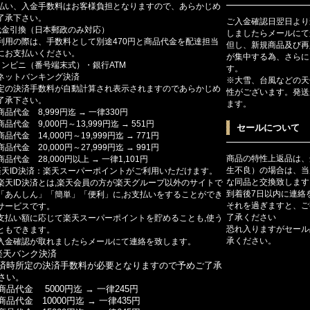
払い、入金手数料はお客様負担となりますので、あらかじめ
了承下さい。
ご入金確認日翌日より
代金引換（日本郵政のみ対応）
しましたらメールにて
利用の際は、手数料として別途470円と商品代金を配達担当
但し、新規商品及び再
にお支払いください。
が集中する為、さらに
コンビニ（番号端末式）・銀行ATM
す。
ットバンキング決済
※大雪、台風などの天
定の決済手数料が自動計算され表示されますのであらかじめ
性がございます。発送
了承下さい。
ます。
商品代金 8,999円迄 → 一律330円
商品代金 9,000円～13,999円迄 → 551円
セールについて
商品代金 14,000円～19,999円迄 → 771円
商品代金 20,000円～27,999円迄 → 991円
商品の特性上返品は、
商品代金 28,000円以上 → 一律1,101円
生不良）の場合は、当
楽天ID決済：楽天スーパーポイントがご利用いただけます。
な同品と交換致します
楽天ID決済とは,楽天会員の方が楽天グループ以外のサイトで
到着後7日以内に連絡
「あんしん」「簡単」「便利」に,お支払いをすることができ
それを過ぎますと、ご
サービスです。
了承ください
支払い額に応じて楽天スーパーポイントを貯めることも,使う
恐れ入りますがセール
ともできます。
承ください。
入金確認が取れましたらメールにて連絡を致します。
楽天バンク決済
済時所定の決済手数料が必要となりますので予めご了承
さい。
商品代金 5000円迄 → 一律245円
商品代金 10000円迄 → 一律435円