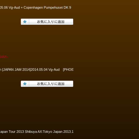
05.06 Vg-Aud + Copenhagen Pumpehuset DK 9
JAM）
pan [JAPAN JAM 2014]2014.05.04 Vg-Aud [PHOE
r 2013 Shibuya AX:Tokyo Japan 2013.1