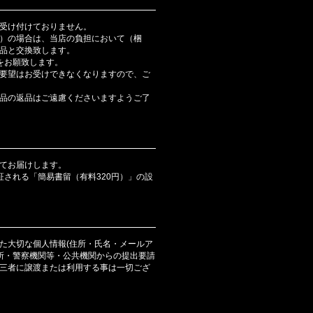
受け付けておりません。
）の場合は、当店の負担において（梱
品と交換致します。
をお願致します。
要望はお受けできなくなりますので、ご
品の返品はご遠慮くださいますようご了
てお届けします。
証される「簡易書留（有料320円）」の設
た大切な個人情報(住所・氏名・メールア
判所・警察機関等・公共機関からの提出要請
三者に譲渡または利用する事は一切ござ