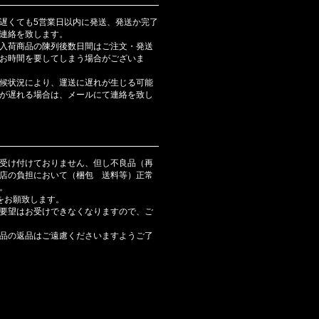
遅くても5営業日以内に発送、発送か完了
連絡を致します。
入荷商品の陳列後数日間はご注文・発送
お時間を要してしまう場合がございま
候状況により、運送に遅れが生じる可能
が遅れる場合は、メールにて連絡を致し
受け付けておりません、但し不良品（再
店の負担において（梱包 送料等）正常
。
をお願致します。
要望はお受けできなくなりますので、ご
品の返品はご遠慮くださいますようご了