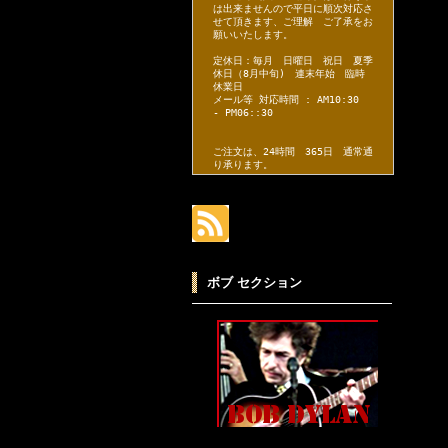
は出来ませんので平日に順次対応さ
せて頂きます、ご理解 ご了承をお
願いいたします。
定休日：毎月 日曜日 祝日 夏季
休日（8月中旬) 連末年始 臨時
休業日
メール等 対応時間 : AM10:30
- PM06::30
ご注文は、24時間 365日 通常通
り承ります。
ボブ セクション