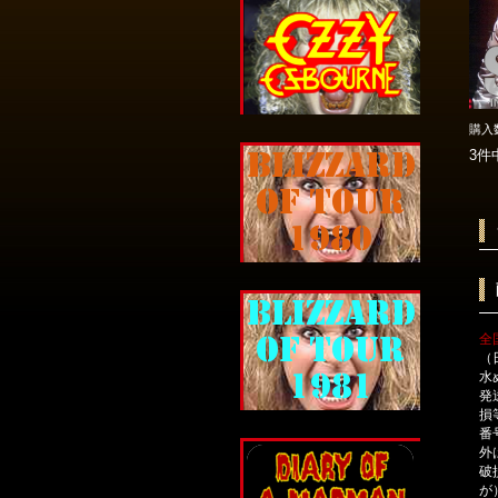
購入
3件
全
（
水
発
損
番
外
破
が