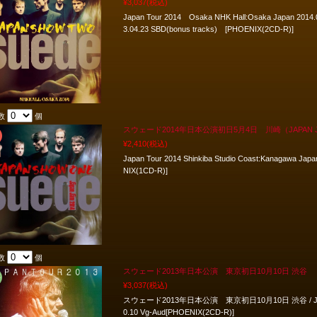
¥3,037
(税込)
Japan Tour 2014 Osaka NHK Hall:Osaka Japan 2014.
3.04.23 SBD(bonus tracks) [PHOENIX(2CD-R)]
数
個
スウェード2014年日本公演初日5月4日 川崎（JAPAN 
¥2,410
(税込)
Japan Tour 2014 Shinkiba Studio Coast:Kanagawa Ja
NIX(1CD-R)]
数
個
スウェード2013年日本公演 東京初日10月10日 渋谷
¥3,037
(税込)
スウェード2013年日本公演 東京初日10月10日 渋谷 / Japan Tou
0.10 Vg-Aud[PHOENIX(2CD-R)]