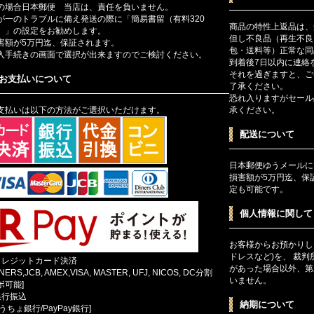
の場合日本郵便 当店は、責任を負いません。
が一のトラブルに備え発送の際に「簡易書留（有料320
商品の特性上返品は、
）」の設定をお勧めします。
但し不良品（再生不良
害額が5万円迄、保証されます。
包・送料等）正常な同
入手続きの画面で選択が出来ますのでご検討ください。
到着後7日以内に連絡
それを過ぎますと、ご
お支払いについて
了承ください。
恐れ入りますがセール
支払いは以下の方法がご選択いただけます。
承ください。
配送について
日本郵便ゆうメールに
損害額が5万円迄、保
定も可能です。
個人情報に関して
お客様からお預かりし
ドレスなど)を、 裁
クレジットカード決済
があった場合以外、第
INERS,JCB, AMEX,VISA, MASTER, UFJ, NICOS, DC分割
いません。
ボ可能]
銀行振込
納期について
ゆうちょ銀行/PayPay銀行]