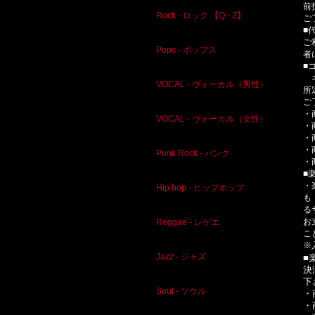
前
Rock - ロック 【Q - Z】
ご
■
ご
Pops - ポップス
者
■
ネ
VOCAL - ヴォーカル（男性）
所
ご
・
VOCAL - ヴォーカル（女性）
・
・
・
Punk Rock - パンク
・
■
・
Hip hop - ヒップホップ
も
る
お
Reggae - レゲエ
こ
※
Jazz - ジャズ
■
決
下
Soul - ソウル
・
・