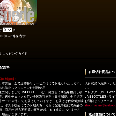
数
個
中1件～3件を表示
ショッピングガイド
配送料
在庫切れ商品につ
国送料無料！
日本郵便、全て追跡番号サービス付にてお送りいたします。
入荷状況をお調べいた
ぬれ防止しクッション付封筒使用）
い。
送に関しましてLIVEBOOTLEGは、発送前に商品を検品し破
コレクターズCD We
等、再生チェックを行い全国送料無料（日本郵便、全て追跡
LIVEBOOTLEG - 
号サービス付） でお届けしていますが、お届けは代金引換以
お問合せ＆リクエスト
は、ポスト投函にてのお届の為、まれに配送事故にて商品の
shopmaster@livebootl
損 商品が 行方不明等の事故が起こる（滅多にありません
）場合がございます。
返品交換について