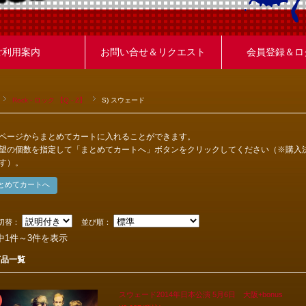
ご利用案内
お問い合せ＆リクエスト
会員登録＆ロ
Rock - ロック 【Q - Z】
S) スウェード
ページからまとめてカートに入れることができます。
望の個数を指定して「まとめてカートへ」ボタンをクリックしてください（※購入
す）。
切替：
並び順：
中1件～3件を表示
商品一覧
スウェード2014年日本公演 5月6日 大阪+bonus