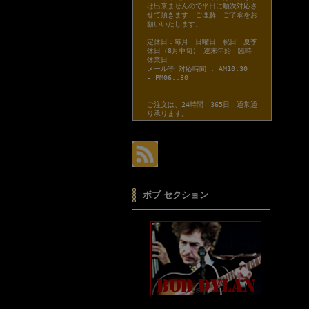
は出来ませんので平日に順次対応さ
せて頂きます、ご理解 ご了承をお
願いいたします。
定休日：毎月 日曜日 祝日 夏季
休日（8月中旬) 連末年始 臨時
休業日
メール等 対応時間 : AM10:30
- PM06::30
ご注文は、24時間 365日 通常通
り承ります。
ボブ セクション