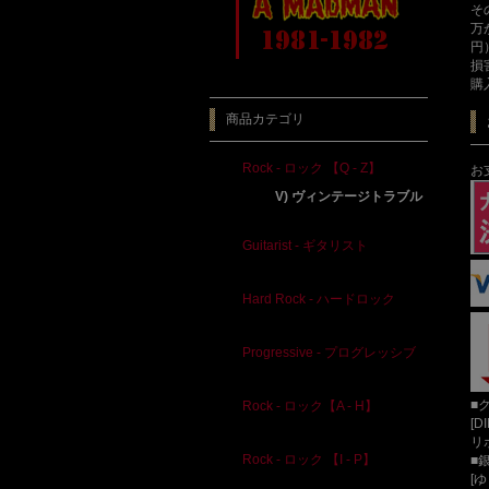
そ
万
円
損
購
商品カテゴリ
Rock - ロック 【Q - Z】
お
V) ヴィンテージトラブル
Guitarist - ギタリスト
Hard Rock - ハードロック
Progressive - プログレッシブ
■
Rock - ロック【A - H】
[D
リ
Rock - ロック 【I - P】
■
[