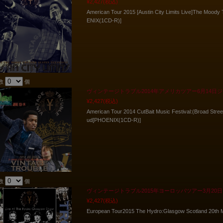
¥2,427
(税込)
American Tour 2015 [Austin City Limits Live]The Mood
ENIX(1CD-R)]
数
個
ヴィンテージトラブル2014年アメリカツアー6月14日
¥2,427
(税込)
American Tour 2014 CutBait Music Festival:(Broad Str
ud[PHOENIX(1CD-R)]
数
個
ヴィンテージトラブル2015年ヨーロッパツアー3月20
¥2,427
(税込)
European Tour2015 The Hydro:Glasgow Scotland 20th