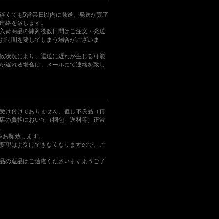
遅くても5営業日以内に発送、発送か完了
連絡を致します。
入荷商品の陳列後数日間はご注文・発送
お時間を要してしまう場合がございま
候状況により、運送に遅れが生じる可能
が遅れる場合は、メールにて連絡を致し
受け付けておりません、但し不良品（再
店の負担において（梱包 送料等）正常
。
をお願致します。
要望はお受けできなくなりますので、ご
品の返品はご遠慮くださいますようご了