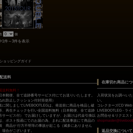
数
個
中1件～3件を表示
ショッピングガイド
配送料
在庫切れ商品につ
国送料無料！
日本郵便、全て追跡番号サービス付にてお送りいたします。
入荷状況をお調べいた
ぬれ防止しクッション付封筒使用）
い。
送に関しましてLIVEBOOTLEGは、発送前に商品を検品し破
コレクターズCD We
等、再生チェックを行い全国送料無料（日本郵便、全て追跡
LIVEBOOTLEG - 
号サービス付） でお届けしていますが、お届けは代金引換以
お問合せ＆リクエスト
は、ポスト投函にてのお届の為、まれに配送事故にて商品の
shopmaster@livebootl
損 商品が 行方不明等の事故が起こる（滅多にありません
）場合がございます。
返品交換について