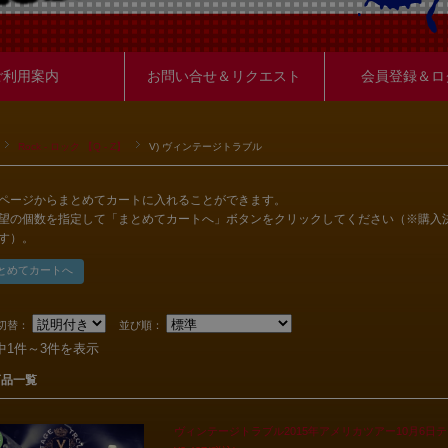
ご利用案内
お問い合せ＆リクエスト
会員登録＆ロ
Rock - ロック 【Q - Z】
V) ヴィンテージトラブル
ページからまとめてカートに入れることができます。
望の個数を指定して「まとめてカートへ」ボタンをクリックしてください（※購入
す）。
切替：
並び順：
中1件～3件を表示
商品一覧
ヴィンテージトラブル2015年アメリカツアー10月6日テ