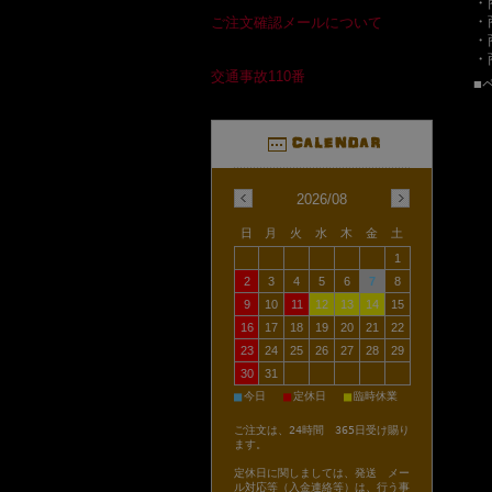
・
・
ご注文確認メールについて
・
・
交通事故110番
■
2026/08
日
月
火
水
木
金
土
1
2
3
4
5
6
7
8
9
10
11
12
13
14
15
16
17
18
19
20
21
22
23
24
25
26
27
28
29
30
31
■
■
■
今日
定休日
臨時休業
ご注文は、24時間 365日受け賜り
ます。
定休日に関しましては、発送 メー
ル対応等（入金連絡等）は、行う事