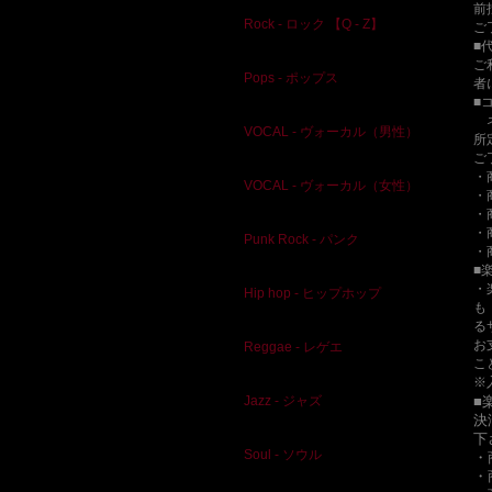
前
Rock - ロック 【Q - Z】
ご
■
ご
Pops - ポップス
者
■
ネ
VOCAL - ヴォーカル（男性）
所
ご
・
VOCAL - ヴォーカル（女性）
・
・
・
Punk Rock - パンク
・
■
・
Hip hop - ヒップホップ
も
る
お
Reggae - レゲエ
こ
※
■
Jazz - ジャズ
決
下
Soul - ソウル
・
・