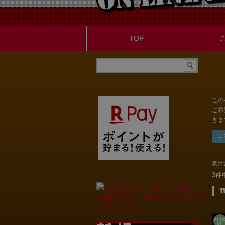
TOP
TOP
この
ご希
きま
表示
3件