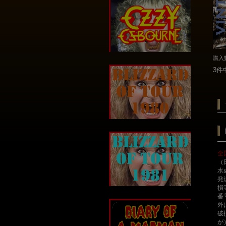
購入
3件
全
（
水
発
損
番
外
破
が