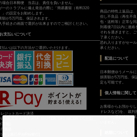
の場合日本郵便 当店は、責任を負いません。
が一のトラブルに備え発送の際に「簡易書留（有料320
商品の特性上返品は、
）」の設定をお勧めします。
但し不良品（再生不良
害額が5万円迄、保証されます。
包・送料等）正常な同
入手続きの画面で選択が出来ますのでご検討ください。
到着後7日以内に連絡
それを過ぎますと、ご
お支払いについて
了承ください。
恐れ入りますがセール
支払いは以下の方法がご選択いただけます。
承ください。
配送について
日本郵便ゆうメールに
損害額が5万円迄、保
定も可能です。
個人情報に関して
お客様からお預かりし
ドレスなど)を、 裁
クレジットカード決済
があった場合以外、第
INERS,JCB, AMEX,VISA, MASTER, UFJ, NICOS, DC分割
いません。
ボ可能]
銀行振込
納期について
ゆうちょ銀行/PayPay銀行]