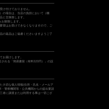
受け付けておりません。
）の場合は、当店の負担において（梱
品と交換致します。
をお願致します。
要望はお受けできなくなりますので、ご
品の返品はご遠慮くださいますようご了
てお届けします。
証される「簡易書留（有料320円）」の設
た大切な個人情報(住所・氏名・メールア
判所・警察機関等・公共機関からの提出要請
三者に譲渡または利用する事は一切ござ