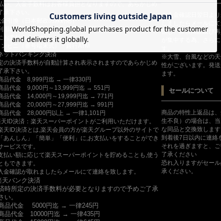
払い、入金手数料はお客様負担となりますので、あらかじめ
了承下さい。
ご入金確認日翌日より
代金引換（日本郵政のみ対応）
しましたらメールにて
利用の際は、手数料として別途470円と商品代金を配達担当
但し、新規商品及び再
にお支払いください。
が集中する為、さらに
コンビニ（番号端末式）・銀行ATM
す。
ットバンキング決済
※大雪、台風などの天
定の決済手数料が自動計算され表示されますのであらかじめ
性がございます。発送
了承下さい。
ます。
商品代金 8,999円迄 → 一律330円
商品代金 9,000円～13,999円迄 → 551円
セールについて
商品代金 14,000円～19,999円迄 → 771円
商品代金 20,000円～27,999円迄 → 991円
商品の特性上返品は、
商品代金 28,000円以上 → 一律1,101円
生不良）の場合は、当
楽天ID決済：楽天スーパーポイントがご利用いただけます。
な同品と交換致します
楽天ID決済とは,楽天会員の方が楽天グループ以外のサイトで
到着後7日以内に連絡
「あんしん」「簡単」「便利」に,お支払いをすることができ
それを過ぎますと、ご
サービスです。
了承ください
支払い額に応じて楽天スーパーポイントを貯めることも,使う
恐れ入りますがセール
ともできます。
承ください。
入金確認が取れましたらメールにて連絡を致します。
楽天バンク決済
済時所定の決済手数料が必要となりますので予めご了承
さい。
商品代金 5000円迄 → 一律245円
商品代金 10000円迄 → 一律435円