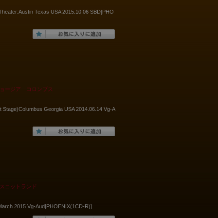
y Theater:Austin Texas USA 2015.10.06 SBD[PHO
ジョージア コロンブス
eet Stage)Columbus Georgia USA 2014.06.14 Vg-A
日スコットランド
 March 2015 Vg-Aud[PHOENIX(1CD-R)]