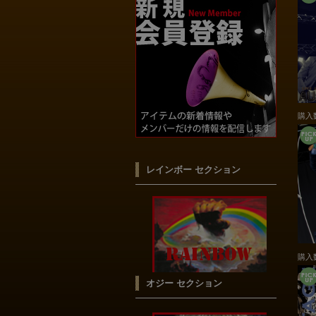
購入
レインボー セクション
購入
オジー セクション