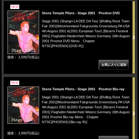
NEW
Stone Temple Pilots - Stage 2001 Proshot DVD
Stage 2001 (Shangri-LA DEE DA Tour )[Rolling Rock Town
Fair 2001]Westmoreland Fairgrounds:Greensburg PA USA
4th August 2001 &(2001 European Tour) [Bizarre Festival
2001] Flughafen:Niederrhein Weeze Germany 18th August
2001 Proshot DVD Menu Chapter
NTSC[PHOENIX(1DVD-R)]
価格： 2,595円(税込)
NEW
Stone Temple Pilots - Stage 2001 Proshot Blu-ray
Stage 2001 (Shangri-LA DEE DA Tour )[Rolling Rock Town
Fair 2001]Westmoreland Fairgrounds:Greensburg PA USA
4th August 2001 &(2001 European Tour) [Bizarre Festival
2001] Flughafen:Niederrhein Weeze Germany 18th August
2001 Proshot Blu-ray Menu Chapter
NTSC[PHOENIX(1Blu-ray-R)]
価格： 2,895円(税込)