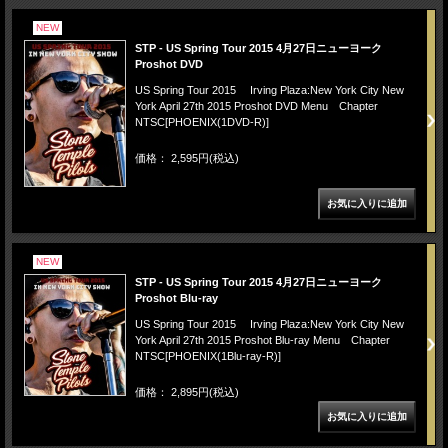
NEW
STP - US Spring Tour 2015 4月27日ニューヨーク
Proshot DVD
US Spring Tour 2015 Irving Plaza:New York City New
York April 27th 2015 Proshot DVD Menu Chapter
NTSC[PHOENIX(1DVD-R)]
価格： 2,595円(税込)
NEW
STP - US Spring Tour 2015 4月27日ニューヨーク
Proshot Blu-ray
US Spring Tour 2015 Irving Plaza:New York City New
York April 27th 2015 Proshot Blu-ray Menu Chapter
NTSC[PHOENIX(1Blu-ray-R)]
価格： 2,895円(税込)