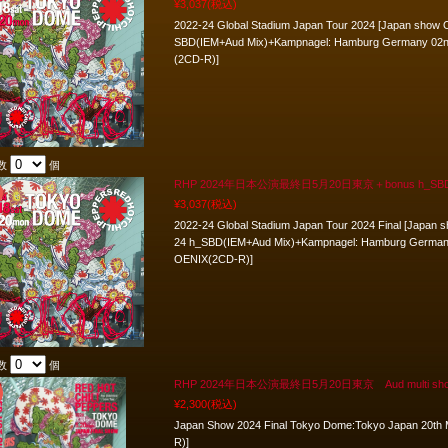
¥3,037
(税込)
2022-24 Global Stadium Japan Tour 2024 [Japan show
SBD(IEM+Aud Mix)+Kampnagel: Hamburg Germany 02nd
(2CD-R)]
数
個
RHP 2024年日本公演最終日5月20日東京＋bonus h_SB
¥3,037
(税込)
2022-24 Global Stadium Japan Tour 2024 Final [Japan
24 h_SBD(IEM+Aud Mix)+Kampnagel: Hamburg Germany 
OENIX(2CD-R)]
数
個
RHP 2024年日本公演最終日5月20日東京 Aud multi sho
¥2,300
(税込)
Japan Show 2024 Final Tokyo Dome:Tokyo Japan 20th
R)]