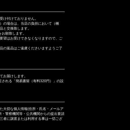
受け付けておりません。
）の場合は、当店の負担において（梱
品と交換致します。
をお願致します。
要望はお受けできなくなりますので、ご
品の返品はご遠慮くださいますようご了
てお届けします。
証される「簡易書留（有料320円）」の設
た大切な個人情報(住所・氏名・メールア
判所・警察機関等・公共機関からの提出要請
三者に譲渡または利用する事は一切ござ