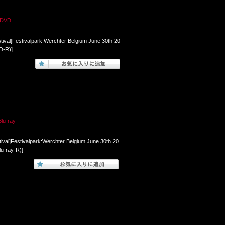
 DVD
al]Festivalpark:Werchter Belgium June 30th 20
D-R)]
u-ray
al]Festivalpark:Werchter Belgium June 30th 20
u-ray-R)]