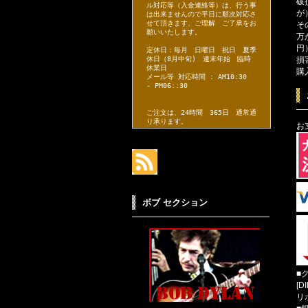
破
ル対応等（入金連絡等）は、行う事
が
は出来ませんので平日に順次対応さ
せて頂きます、ご理解 ご了承をお
そ
願いいたします。
万
円
定休日：毎月 日曜日 祝日 夏季
損
休日（8月中旬) 連末年始 臨時
休業日
購
メール等 対応時間 : AM10:30
- PM06::30
ご注文は、24時間 365日 通常通
り承ります。
お
ボブ セクション
■
[D
リ