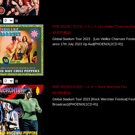
数
個
RHP 2023年7月17日 フランス Les Vieilles Charrues Fe
¥3,037
(税込)
Global Stadium Tour 2023 [Les Vieilles Charrues Festiv
ance 17th July 2023 Vg-Aud[PHOENIX(2CD-R)]
数
個
RHP 2023年6月30日 ベルギー Rock Werchter Fes
¥2,250
(税込)
Global Stadium Tour 2023 [Rock Werchter Festival] Fes
Broadcast)[PHOENIX(1CD-R)]