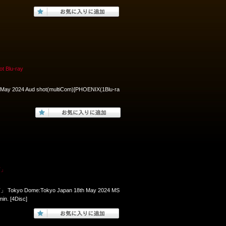
Blu-ray
 May 2024 Aud shot(multiCom)[PHOENIX(1Blu-ra
T」
Tokyo Dome:Tokyo Japan 18th May 2024 MS
n. [4Disc]