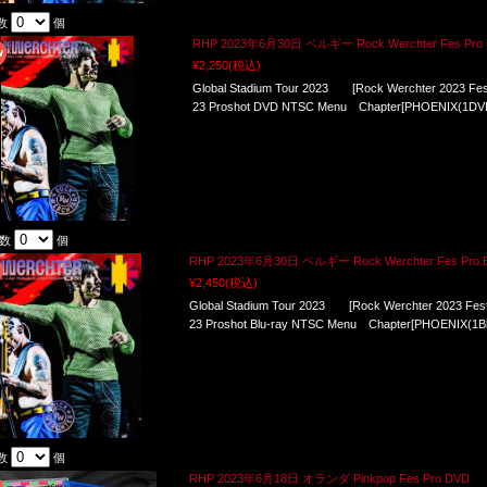
数
個
RHP 2023年6月30日 ベルギー Rock Werchter Fes Pro
¥2,250
(税込)
Global Stadium Tour 2023 [Rock Werchter 2023 Festiv
23 Proshot DVD NTSC Menu Chapter[PHOENIX(1DV
入数
個
RHP 2023年6月30日 ベルギー Rock Werchter Fes Pro Bl
¥2,450
(税込)
Global Stadium Tour 2023 [Rock Werchter 2023 Festiv
23 Proshot Blu-ray NTSC Menu Chapter[PHOENIX(1Bl
数
個
RHP 2023年6月18日 オランダ Pinkpop Fes Pro DVD