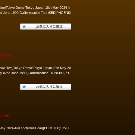
 One]Tokyo Dome:Tokyo Japan 18th May 2024 h_
 June 1999(Californication Tour)SBD[PHOENIX
D 完全盤
 show Two]Tokyo Dome:Tokyo Japan 20th May 20
02nd June 1999(Californication Tour)SBD[PH
t DVD
 May 2024 Aud shot(multiCom)[PHOENIX(1DVD-