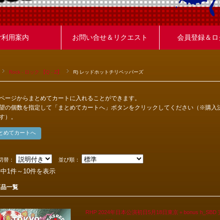
ご利用案内
お問い合せ＆リクエスト
会員登録＆ロ
Rock - ロック 【Q - Z】
R) レッドホットチリペッパーズ
ページからまとめてカートに入れることができます。
望の個数を指定して「まとめてカートへ」ボタンをクリックしてください（※購入
す）。
切替：
並び順：
件中1件～10件を表示
商品一覧
RHP 2024年日本公演初日5月18日東京＋bonus h_SBD