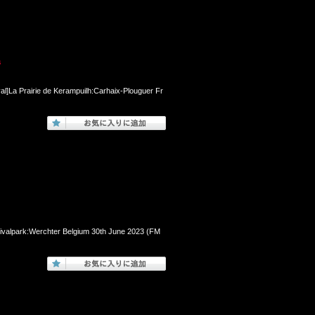
s
al]La Prairie de Kerampuilh:Carhaix-Plouguer Fr
tivalpark:Werchter Belgium 30th June 2023 (FM