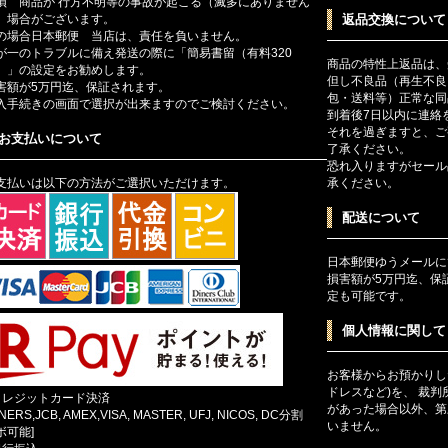
損 商品が 行方不明等の事故が起こる（滅多にありません
）場合がございます。
返品交換について
の場合日本郵便 当店は、責任を負いません。
が一のトラブルに備え発送の際に「簡易書留（有料320
商品の特性上返品は、
）」の設定をお勧めします。
但し不良品（再生不良
害額が5万円迄、保証されます。
包・送料等）正常な同
入手続きの画面で選択が出来ますのでご検討ください。
到着後7日以内に連絡
それを過ぎますと、ご
お支払いについて
了承ください。
恐れ入りますがセール
支払いは以下の方法がご選択いただけます。
承ください。
配送について
日本郵便ゆうメールに
損害額が5万円迄、保
定も可能です。
個人情報に関して
お客様からお預かりし
ドレスなど)を、 裁
クレジットカード決済
があった場合以外、第
INERS,JCB, AMEX,VISA, MASTER, UFJ, NICOS, DC分割
いません。
ボ可能]