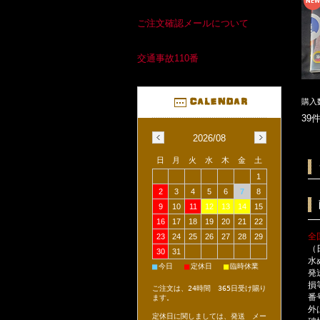
ご注文確認メールについて
交通事故110番
購入
39
2026/08
日
月
火
水
木
金
土
1
2
3
4
5
6
7
8
9
10
11
12
13
14
15
16
17
18
19
20
21
22
全
23
24
25
26
27
28
29
（
30
31
水
■
■
■
今日
定休日
臨時休業
発
損
ご注文は、24時間 365日受け賜り
番
ます。
外
定休日に関しましては、発送 メー