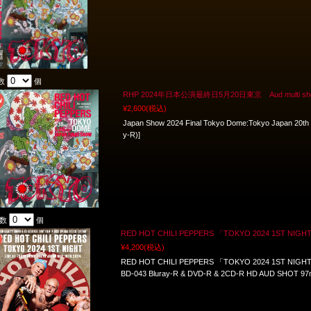
数
個
RHP 2024年日本公演最終日5月20日東京 Aud multi shot 
¥2,600
(税込)
Japan Show 2024 Final Tokyo Dome:Tokyo Japan 20th
y-R)]
入数
個
RED HOT CHILI PEPPERS 「TOKYO 2024 1ST NIGH
¥4,200
(税込)
RED HOT CHILI PEPPERS 「TOKYO 2024 1ST NIGHT」 
BD-043 Bluray-R & DVD-R & 2CD-R HD AUD SHOT 97mi