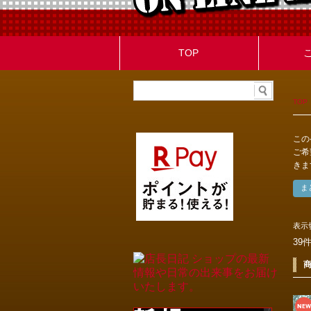
TOP
TOP
この
ご希
きま
表示
39