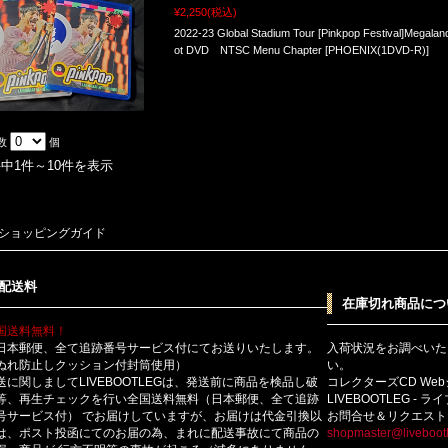
¥2,250
(税込)
2022-23 Global Stadium Tour [Pinkpop Festival]Megalan
ot DVD NTSC Menu Chapter [PHOENIX(1DVD-R)]
数
個
件中1件～10件を表示
ショッピングガイド
配送料
在庫切れ商品につ
国送料無料！
日本郵便、全て追跡番号サービス付にてお送りいたします。
入荷状況をお調べいた
ぬれ防止しクッション付封筒使用）
い。
送に関しましてLIVEBOOTLEGは、発送前に商品を検品し破
コレクターズCD We
等、再生チェックを行い全国送料無料（日本郵便、全て追跡
LIVEBOOTLEG - 
号サービス付） でお届けしていますが、お届けは代金引換以
お問合せ＆リクエスト
は、ポスト投函にてのお届の為、まれに配送事故にて商品の
shopmaster@livebootl